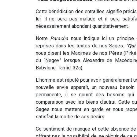
Cette bénédiction des entrailles signifie pré
lui, il ne sera pas malade et il sera satis
nécessairement abondant quantitativement.
Notre
Paracha
nous indique ici un principe
reprises dans les textes de nos Sages
.
“Qui
nous disent les Maximes de nos Pères (Pirké 
du “Negev” lorsque Alexandre de Macédoine
Babylone, Tamid, 32a).
L’homme est réputé pour avoir généralement un dé
nouvelle envie apparaît, un nouveau besoin
permanente, il se nourrit des besoins qui n
comparaison avec les biens d’autrui. Cette qu
Sages nous mettent en garde et nous rappe
satisfait la moitié de ses désirs.
Ce sentiment de manque et cette absence de sa
offrent pas la possibilité de se réjouir de ce 