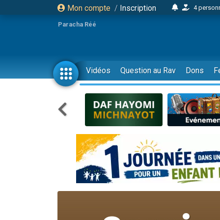
Mon compte
/
Inscription
4 personn
2 personn
Paracha Réé
17 personnes
4 personnes 
Il reste 
Vidéos
Question au Rav
Dons
F
23 person
Eva vient de
4 personnes 
3 personnes 
3 personn
Odaya vient 
2 personnes 
13 personnes
12 nouve
30 perso