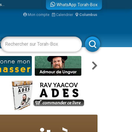
...
WhatsApp Torah-Box
Mon compte
Calendrier
Columbus
vertissements
Livres
Rabbanim
bre