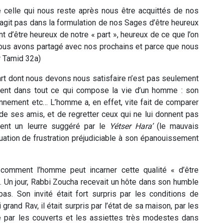
tre celle qui nous reste après nous être acquittés de nos
s’agit pas dans la formulation de nos Sages d’être heureux
t d’être heureux de notre « part », heureux de ce que l’on
nous avons partagé avec nos prochains et parce que nous
r Tamid 32a)
rt dont nous devons nous satisfaire n’est pas seulement
ement dans tout ce qui compose la vie d’un homme : son
nnement etc… L’homme a, en effet, vite fait de comparer
e ses amis, et de regretter ceux qui ne lui donnent pas
ment un leurre suggéré par le
Yétser Hara’
(le mauvais
uation de frustration préjudiciable à son épanouissement
comment l’homme peut incarner cette qualité « d’être
. Un jour, Rabbi Zoucha recevait un hôte dans son humble
pas. Son invité était fort surpris par les conditions de
grand Rav, il était surpris par l’état de sa maison, par les
par les couverts et les assiettes très modestes dans