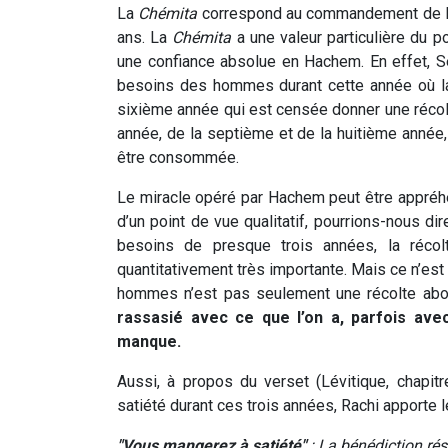
La
Chémita
correspond au commandement de lais
ans. La
Chémita
a une valeur particulière du po
une confiance absolue en Hachem. En effet, 
besoins des hommes durant cette année où la 
sixième année qui est censée donner une récol
année, de la septième et de la huitième année,
être consommée.
Le miracle opéré par Hachem peut être appréhen
d’un point de vue qualitatif, pourrions-nous d
besoins de presque trois années, la récol
quantitativement très importante. Mais ce n’est
hommes n’est pas seulement une récolte abond
rassasié avec ce que l’on a, parfois ave
manque.
Aussi, à propos du verset (Lévitique, chapitr
satiété durant ces trois années, Rachi apporte 
"Vous mangerez à satiété"
: La bénédiction rés