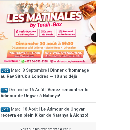
Mardi 8 Septembre |
Dinner d'hommage
J-32
au Rav Sitruk à Londres — 10 ans déjà
Dimanche 16 Août |
Venez rencontrer le
J-9
Admour de Ungvar à Natanya!
Mardi 18 Août |
Le Admour de Ungvar
J-11
recevra en plein Kikar de Natanya à Alonzo!
Voir tous les événements à venir