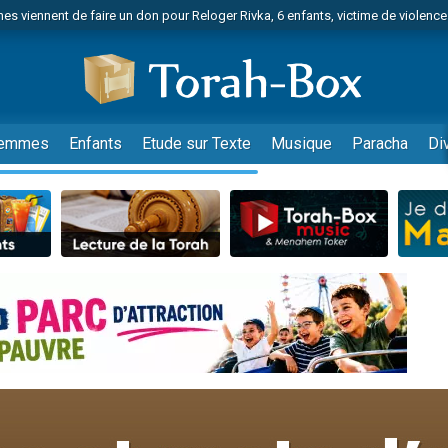
es viennent de faire un don pour Reloger Rivka, 6 enfants, victime de violences
es viennent de faire un don pour 1 Journée de Vacances Pour les Enfants
 viennent de demander une bénédiction
viennent de nous rejoindre sur WhatsApp
49 places pour étudier en groupe sur Zoom
emmes
Enfants
Etude sur Texte
Musique
Paracha
Di
nes viennent de faire un don pour Diane, 80 ans, dans un appartement insalu
 donner son Maasser
viennent de nous rejoindre sur WhatsApp
viennent de nous rejoindre sur WhatsApp
es viennent de faire un don pour 5 jours de vacances aux Orphelins
de donner son Maasser
viennent de nous rejoindre sur WhatsApp
 viennent de demander une bénédiction
lles musiques dans Torah-Box Music
nnes viennent de faire un don pour Sauvez la jambe de Yohan