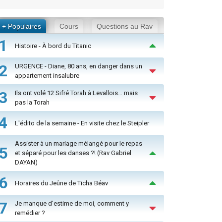
+ Populaires
Cours
Questions au Rav
1
Histoire - À bord du Titanic
2
URGENCE - Diane, 80 ans, en danger dans un
appartement insalubre
3
Ils ont volé 12 Sifré Torah à Levallois… mais
pas la Torah
4
L'édito de la semaine - En visite chez le Steipler
Assister à un mariage mélangé pour le repas
5
et séparé pour les danses ?! (Rav Gabriel
DAYAN)
6
Horaires du Jeûne de Ticha Béav
7
Je manque d'estime de moi, comment y
remédier ?