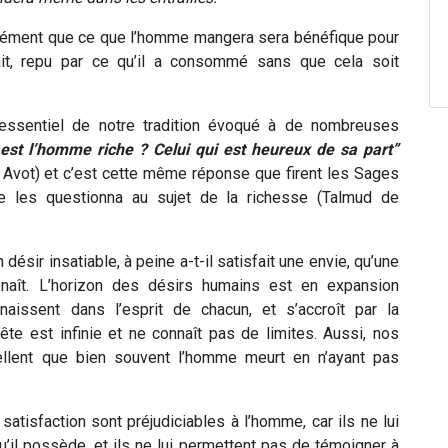
cisément que ce que l’homme mangera sera bénéfique pour
fait, repu par ce qu’il a consommé sans que cela soit
 essentiel de notre tradition évoqué à de nombreuses
 est l’homme riche ? Celui qui est heureux de sa part”
Avot) et c’est cette même réponse que firent les Sages
 les questionna au sujet de la richesse (Talmud de
sir insatiable, à peine a-t-il satisfait une envie, qu’une
 naît. L’horizon des désirs humains est en expansion
aissent dans l’esprit de chacun, et s’accroît par la
ête est infinie et ne connaît pas de limites. Aussi, nos
llent que bien souvent l’homme meurt en n’ayant pas
tisfaction sont préjudiciables à l’homme, car ils ne lui
qu’il possède, et ils ne lui permettent pas de témoigner à