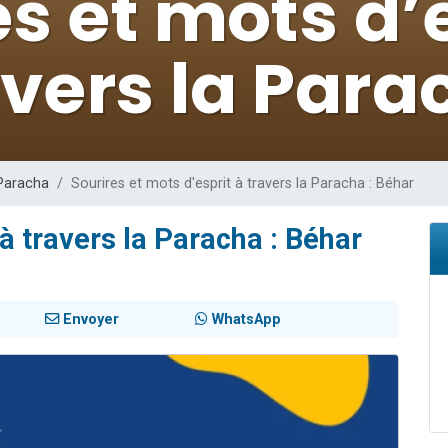
49 places pour étudier en groupe sur Zoom
viennent de nous rejoindre sur WhatsApp
viennent de nous rejoindre sur WhatsApp
les musiques dans Torah-Box Music
viennent de nous rejoindre sur WhatsApp
 Paracha
Sourires et mots d'esprit à travers la Paracha : Béhar
 à travers la Paracha : Béhar
Envoyer
WhatsApp