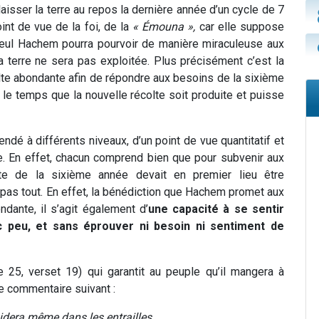
ser la terre au repos la dernière année d’un cycle de 7
int de vue de la foi, de la
« Émouna »,
car elle suppose
Seul Hachem pourra pourvoir de manière miraculeuse aux
terre ne sera pas exploitée. Plus précisément c’est la
te abondante afin de répondre aux besoins de la sixième
 le temps que la nouvelle récolte soit produite et puisse
dé à différents niveaux, d’un point de vue quantitatif et
ire. En effet, chacun comprend bien que pour subvenir aux
te de la sixième année devait en premier lieu être
 pas tout. En effet, la bénédiction que Hachem promet aux
ante, il s’agit également d’
une capacité à se sentir
c peu, et sans éprouver ni besoin ni sentiment de
e 25, verset 19) qui garantit au peuple qu’il mangera à
le commentaire suivant :
idera même dans les entrailles.