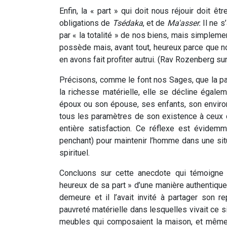
Enfin, la « part » qui doit nous réjouir doit ê
obligations de
Tsédaka
, et de
Ma'asser.
Il ne 
par « la totalité » de nos biens, mais simplemen
possède mais, avant tout, heureux parce que 
en avons fait profiter autrui. (Rav Rozenberg su
Précisons, comme le font nos Sages, que la pa
la richesse matérielle, elle se décline égal
époux ou son épouse, ses enfants, son enviro
tous les paramètres de son existence à ceux d
entière satisfaction. Ce réflexe est évidem
penchant) pour maintenir l’homme dans une sit
spirituel.
Concluons sur cette anecdote qui témoigne 
heureux de sa part » d’une manière authentique
demeure et il l’avait invité à partager son re
pauvreté matérielle dans lesquelles vivait ce si 
meubles qui composaient la maison, et même 