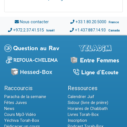
Nous contacter
+33.1.80.20.5000
France
+972.2.37.41.515
+1.437.887.14.93
Israël
Canada
Raccourcis
Ressources
Paracha de la semaine
Calendrier Juif
Fêtes Juives
Sidour (livre de prière)
News
Horaires de Chabbath
Cours Mp3-Vidéo
Livres Torah-Box
Yéchiva Torah-Box
Inscription
Dédicacer un cours
Podcast Torah-Box