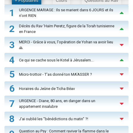
+ Populaires
Cours
Questions au Rav
1
URGENCE MARIAGE : Ils se marient dans 6 JOURS et ils
n'ont RIEN
2
Décès du Rav ‘Haïm Peretz, figure de la Torah tunisienne
en France
3
MERCI - Grâce à vous, l'opération de Yohan va avoir lieu
🙏
4
Ce qui se cache sous le Kotel à Jérusalem...
5
Micro-trottoir - T'as donné ton MA’ASSER ?
6
Horaires du Jeûne de Ticha Béav
7
URGENCE - Diane, 80 ans, en danger dans un
appartement insalubre
8
J'ai oublié les "bénédictions du matin" ?!
Question au Psy : Comment raviver la flamme dans le