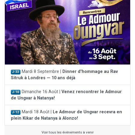
Mardi 8 Septembre |
Dinner d'hommage au Rav
J-33
Sitruk à Londres — 10 ans déjà
Dimanche 16 Août |
Venez rencontrer le Admour
J-10
de Ungvar à Natanya!
Mardi 18 Août |
Le Admour de Ungvar recevra en
J-12
plein Kikar de Natanya à Alonzo!
Voir tous les événements à venir