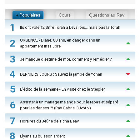
+ Populaires
Cours
Questions au Rav
1
Ils ont volé 12 Sifré Torah à Levallois… mais pas la Torah
2
URGENCE - Diane, 80 ans, en danger dans un
appartement insalubre
3
Je manque d'estime de moi, comment y remédier ?
4
DERNIERS JOURS : Sauvez la jambe de Yohan
5
L'édito de la semaine - En visite chez le Steipler
6
Assister à un mariage mélangé pour le repas et séparé
pour les danses ?! (Rav Gabriel DAYAN)
7
Horaires du Jeûne de Ticha Béav
8
Elyana au buisson ardent