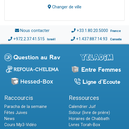
Changer de ville
Nous contacter
+33.1.80.20.5000
France
+972.2.37.41.515
+1.437.887.14.93
Israël
Canada
Raccourcis
Ressources
Paracha de la semaine
Calendrier Juif
Fêtes Juives
Sidour (livre de prière)
News
Horaires de Chabbath
Cours Mp3-Vidéo
Livres Torah-Box