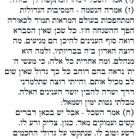
(ו) אמר השכל - מהו המתקשה לך בזה?:
(ז) אמרה הנשמה - המסיבות הגדולות
המתהפכות בעולם המראות תמיד לכאורה
הפך ההשגחה ח"ו. כל שכן שאין הסברא
רואה סוף הענינים להיכן הם מגיעים, מה
רוצה האדון ב"ה בבריותיו, ולמה הוא
מנהלם, ומה אחרית כל אלה; כי מעשי ה'
ית' נראה בהם רוחב כל כך גדול שאין שום
לב מכיל אותם. והייתי רוצה שתלמדני
דרך ישרה להבין יושר הענינים האלה,
מבלתי נטות ימין ושמאל:
(ח) אמר השכל - אבל יש בכאן דברים
קשים ועמוקים מאד, כגון, צדיק ורע לו,
רשע וטוב לו, שנתקשו על גדולי החכמים