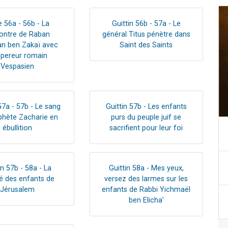
 56a - 56b - La
Guittin 56b - 57a - Le
ontre de Raban
général Titus pénètre dans
n ben Zakaï avec
Saint des Saints
mpereur romain
Vespasien
57a - 57b - Le sang
Guittin 57b - Les enfants
phète Zacharie en
purs du peuple juif se
ébullition
sacrifient pour leur foi
in 57b - 58a - La
Guittin 58a - Mes yeux,
é des enfants de
versez des larmes sur les
Jérusalem
enfants de Rabbi Yichmaël
ben Elicha'