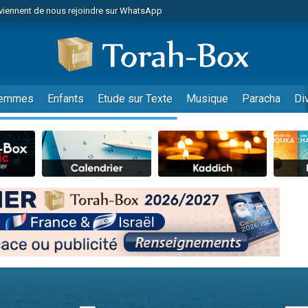
viennent de nous rejoindre sur WhatsApp
es viennent de faire un don pour Reloger Rivka, 6 enfants, victime de violences
es viennent de faire un don pour 1 Journée de Vacances Pour les Enfants
 viennent de demander une bénédiction
viennent de nous rejoindre sur WhatsApp
emmes
Enfants
Etude sur Texte
Musique
Paracha
Di
49 places pour étudier en groupe sur Zoom
nes viennent de faire un don pour Diane, 80 ans, dans un appartement insalu
 donner son Maasser
viennent de nous rejoindre sur WhatsApp
viennent de nous rejoindre sur WhatsApp
es viennent de faire un don pour 5 jours de vacances aux Orphelins
de donner son Maasser
 viennent de demander une bénédiction
viennent de nous rejoindre sur WhatsApp
nnes viennent de faire un don pour Sauvez la jambe de Yohan