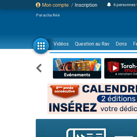
Mon compte
/
Inscription
6 personnes 
4 personn
Paracha Réé
2 personn
17 personnes
4 personnes 
Vidéos
Question au Rav
Dons
F
Il reste 
23 person
Eva vient de
4 personnes 
3 personnes 
3 personn
Odaya vient 
13 personnes
2 personnes 
30 perso