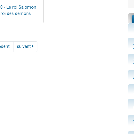
68 - Le roi Salomon
 roi des démons
édent
suivant