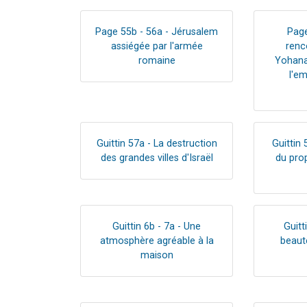
Page 55b - 56a - Jérusalem
Page
assiégée par l'armée
renc
romaine
Yohana
l'e
Guittin 57a - La destruction
Guittin 
des grandes villes d'Israël
du pro
Guittin 6b - 7a - Une
Guitt
atmosphère agréable à la
beaut
maison