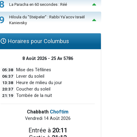
8
La Paracha en 60 secondes : Réé
9
Hiloula du "Steïpeler" : Rabbi Ya’acov Israël
Kanievsky
Horaires pour Columbus
8 Août 2026 - 25 Av 5786
05:38
Mise des Téfilines
06:37
Lever du soleil
13:38
Heure de milieu du jour
20:37
Coucher du soleil
21:19
Tombée de la nuit
Chabbath
Choftim
Vendredi 14 Août 2026
Entrée à
20:11