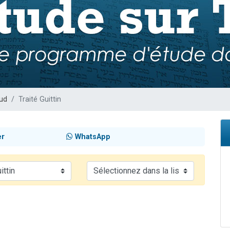
49 places pour étudier en groupe sur Zoom
lles musiques dans Torah-Box Music
viennent de nous rejoindre sur WhatsApp
viennent de nous rejoindre sur WhatsApp
viennent de nous rejoindre sur WhatsApp
ud
Traité Guittin
er
WhatsApp