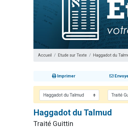
Il reste 
12 nouve
3 personnes 
2 personnes 
2 personnes 
Accueil
Etude sur Texte
Haggadot du Talm
Imprimer
Envoy
Haggadot du Talmud
Traité Guittin