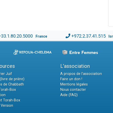
+33.1.80.20.5000
+972.2.37.41.515
France
Is
ources
L'association
ier Juif
A propos de l'association
(livre de prière)
Faire un don !
es de Chabbath
Mentions légales
 Torah-Box
Nous contacter
tion
Aide (FAQ)
t Torah-Box
 Version