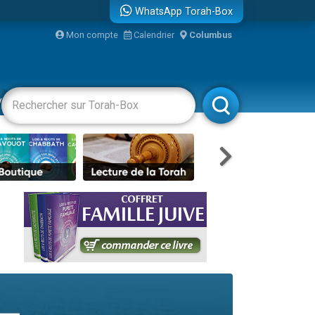
WhatsApp Torah-Box
...
Mon compte
Calendrier
Columbus
vertissements
Livres
Rabbanim
bre