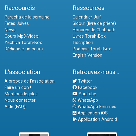
Raccourcis
Ressources
Paracha de la semaine
Calendrier Juif
Fêtes Juives
Sidour (livre de prière)
News
Horaires de Chabbath
Cours Mp3-Vidéo
Livres Torah-Box
Yéchiva Torah-Box
Inscription
Dédicacer un cours
Podcast Torah-Box
English Version
L'association
Retrouvez-nous...
A propos de l'association
Twitter
Faire un don !
Facebook
Mentions légales
YouTube
Nous contacter
WhatsApp
Aide (FAQ)
WhatsApp Femmes
Application iOS
Application Android