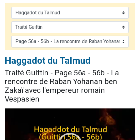
3 personnes viennent de nous rejoindre sur WhatsApp
2 nouvelles musiques dans Torah-Box Music
8 personnes viennent de faire un don pour Tsédaka : pauvres d'Israel
Nouvelle émission radio : Visions de grandeur n°104 : Le Chabbath et le Birkat Hamazone à travers le temps
4 personnes viennent de nous rejoindre sur WhatsApp
Haggadot du Talmud
Traité Guittin - Page 56a - 56b - La
rencontre de Raban Yohanan ben
Zakaï avec l'empereur romain
Vespasien