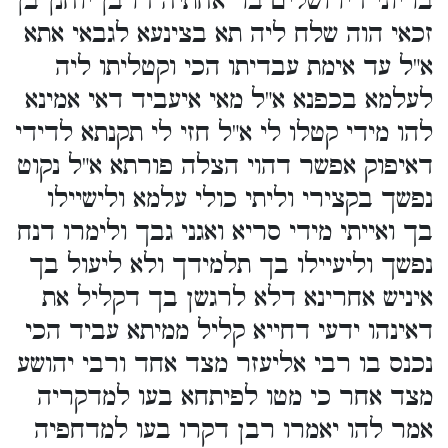
בריוני דירושלים בר אחתיה דרבן יוחנן בן
זכאי הוה שלח ליה תא בצינעא לגבאי אתא
א"ל עד אימת עבדיתו הכי וקטליתו ליה
לעלמא בכפנא א"ל מאי איעביד דאי אמינא
להו מידי קטלו לי א"ל חזי לי תקנתא לדידי
דאיפוק אפשר דהוי הצלה פורתא א"ל נקוט
נפשך בקצירי וליתי כולי עלמא ולישיילו
בך ואייתי מידי סריא ואגני גבך ולימרו דנח
נפשך וליעיילו בך תלמידך ולא ליעול בך
איניש אחרינא דלא לרגשן בך דקליל את
דאינהו ידעי דחייא קליל ממיתא עביד הכי
נכנס בו רבי אליעזר מצד אחד ורבי יהושע
מצד אחר כי מטו לפיתחא בעו למדקריה
אמר להו יאמרו רבן דקרו בעו למדחפיה