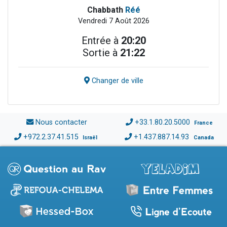
Chabbath
Réé
Vendredi 7 Août 2026
Entrée à
20:20
Sortie à
21:22
Changer de ville
Nous contacter
+33.1.80.20.5000
France
+972.2.37.41.515
+1.437.887.14.93
Israël
Canada