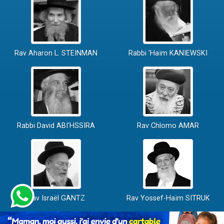
Rav Aharon L. STEINMAN
Rabbi 'Haïm KANIEWSKI
Rabbi David ABI'HSSIRA
Rav Chlomo AMAR
Rav Israël GANTZ
Rav Yossef-Haïm SITRUK