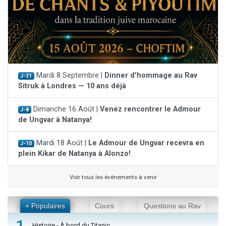
Mardi 8 Septembre |
Dinner d'hommage au Rav
J-31
Sitruk à Londres — 10 ans déjà
Dimanche 16 Août |
Venez rencontrer le Admour
J-8
de Ungvar à Natanya!
Mardi 18 Août |
Le Admour de Ungvar recevra en
J-10
plein Kikar de Natanya à Alonzo!
Voir tous les événements à venir
+ Populaires
Cours
Questions au Rav
1
Histoire - À bord du Titanic