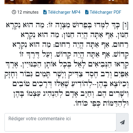
12 minutes
Télécharger MP4
Télécharger PDF
[ו] כָּךְ לִמְּדוּ בְּפֵרוּשׁ מִצְוָה זוֹ: מַה הוּא נִקְרָא
חַנּוּן, אַף אַתָּה הֱיֵה חַנּוּן; מַה הוּא נִקְרָא
רַחוּם, אַף אַתָּה הֱיֵה רַחוּם; מַה הוּא נִקְרָא
קָדוֹשׁ, אַף אַתָּה הֱיֵה קָדוֹשׁ. וְעַל דֶּרֶךְ זוֹ
קָרְאוּ הַנְּבִיאִים לָאֵל בְּכָל אוֹתָן הַכִּנּוּיִין, אֶרֶךְ
אַפַּיִם וְרַב חֶסֶד צַדִּיק וְיָשָׁר תָּמִים גִּבּוֹר וְחָזָק
וְכַיּוֹצֶא בָּהֶן--לְהוֹדִיעַ שֶׁאֵלּוּ דְּרָכִים טוֹבִים
וִישָׁרִים הֶם, וְחַיָּב אָדָם לְהַנְהִיג עַצְמוֹ בָּהֶן
וּלְהִדַּמּוֹת כְּפִי כּוֹחוֹ.