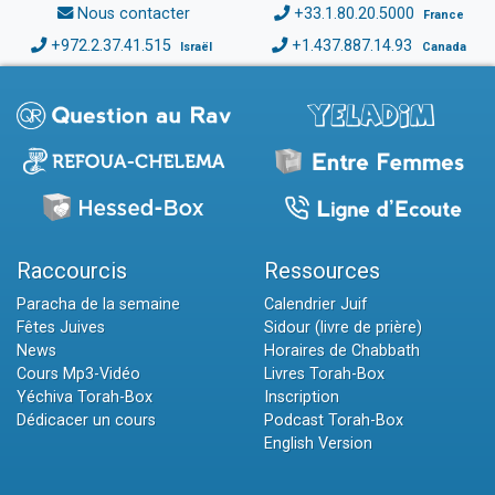
Nous contacter
+33.1.80.20.5000
France
+972.2.37.41.515
+1.437.887.14.93
Israël
Canada
Raccourcis
Ressources
Paracha de la semaine
Calendrier Juif
Fêtes Juives
Sidour (livre de prière)
News
Horaires de Chabbath
Cours Mp3-Vidéo
Livres Torah-Box
Yéchiva Torah-Box
Inscription
Dédicacer un cours
Podcast Torah-Box
English Version