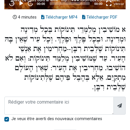
4 minutes
Télécharger MP4
Télécharger PDF
א מוֹשִׁיבִין מְלַמְּדֵי תִּינוֹקוֹת בְּכָל מְדִינָה
וּמְדִינָה, וּבְכָל פֶּלֶךְ וּפֶלֶךְ. וְכָל עִיר שְׁאֵין בָּהּ
תִּינוֹקוֹת שֶׁלְּבֵית רִבָּן--מַחְרִימִין אֶת אַנְשֵׁי
הָעִיר, עַד שֶׁמּוֹשִׁיבִין מְלַמֵּד תִּינוֹקוֹת; וְאִם לֹא
הוֹשִׁיבוּ, מַחְרִיבִין אֶת הָעִיר: שְׁאֵין הָעוֹלָם
מִתְקַיֵּם, אֵלָא בְּהֶבֶל פִּיהֶם שֶׁלְּתִינוֹקוֹת
שֶׁלְּבֵית רִבָּן.
Je veux être averti des nouveaux commentaires