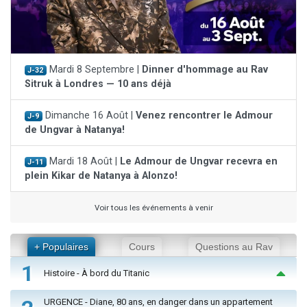
Mardi 8 Septembre |
Dinner d'hommage au Rav
J-32
Sitruk à Londres — 10 ans déjà
Dimanche 16 Août |
Venez rencontrer le Admour
J-9
de Ungvar à Natanya!
Mardi 18 Août |
Le Admour de Ungvar recevra en
J-11
plein Kikar de Natanya à Alonzo!
Voir tous les événements à venir
+ Populaires
Cours
Questions au Rav
1
Histoire - À bord du Titanic
URGENCE - Diane, 80 ans, en danger dans un appartement