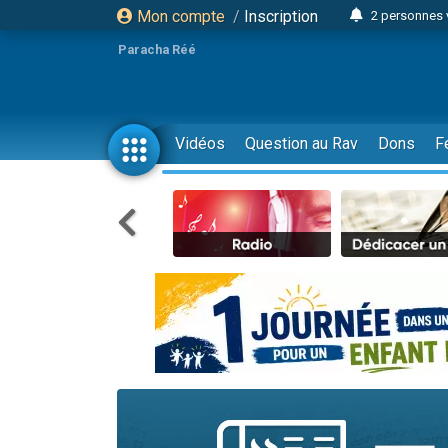
Mon compte
/
Inscription
2 personnes 
3 personnes 
Paracha Réé
2 nouvel
8 personn
4 personn
Vidéos
Question au Rav
Dons
F
Nouvelle émis
61 personnes
39 perso
Il reste 
Ariel vient 
Nathaniel vi
6 personn
2 personn
10 personnes
Il reste 