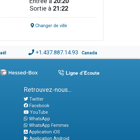
Entrée à
20:20
Sortie à
21:22
Changer de ville
+1.437.887.14.93
raël
Canada
Retrouvez-nous...
Twitter
Facebook
YouTube
WhatsApp
WhatsApp Femmes
Application iOS
Application Android