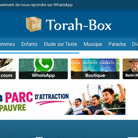
viennent de nous rejoindre sur WhatsApp
viennent de nous rejoindre sur WhatsApp
les musiques dans Torah-Box Music
es viennent de faire un don pour Tsédaka : pauvres d'Israel
es viennent de faire un don pour Diane, 80 ans, dans un appartement insalub
emmes
Enfants
Etude sur Texte
Musique
Paracha
Di
sion radio : Visions de grandeur n°104 : Le Chabbath et le Birkat Hamazone à 
 viennent de demander une bénédiction
nnes viennent de faire un don pour Sauvez la jambe de Yohan
49 places pour étudier en groupe sur Zoom
de donner son Maasser
ent de donner son Maasser
es viennent de faire un don pour 5 enfants déjà orphelins risquent de perdre
es viennent de faire un don pour Reloger Rivka, 6 enfants, victime de violences
 viennent de demander une bénédiction
49 places pour étudier en groupe sur Zoom