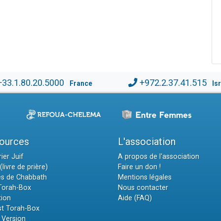
+33.1.80.20.5000
+972.2.37.41.515
France
Is
ources
L'association
ier Juif
A propos de l'association
(livre de prière)
Faire un don !
es de Chabbath
Mentions légales
 Torah-Box
Nous contacter
tion
Aide (FAQ)
t Torah-Box
 Version