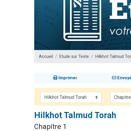
Dovan vient 
2 personnes 
2 personnes 
Malgorzata v
3 personnes 
Accueil
Etude sur Texte
Hilkhot Talmud To
Imprimer
Envoy
Hilkhot Talmud Torah
Chapitre 1