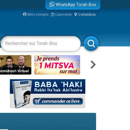
WhatsApp Torah-Box
Mon compte
Calendrier
Columbus
re
vertissements
Livres
Rabbanim
travers le temps
 leur maman
...