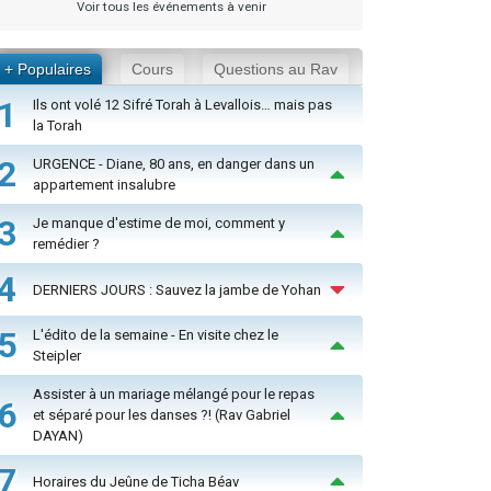
Voir tous les événements à venir
+ Populaires
Cours
Questions au Rav
1
Ils ont volé 12 Sifré Torah à Levallois… mais pas
la Torah
2
URGENCE - Diane, 80 ans, en danger dans un
appartement insalubre
3
Je manque d'estime de moi, comment y
remédier ?
4
DERNIERS JOURS : Sauvez la jambe de Yohan
5
L'édito de la semaine - En visite chez le
Steipler
Assister à un mariage mélangé pour le repas
6
et séparé pour les danses ?! (Rav Gabriel
DAYAN)
7
Horaires du Jeûne de Ticha Béav