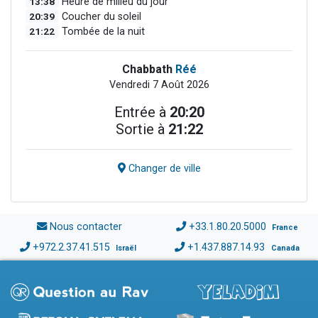
13:38
Heure de milieu du jour
20:39
Coucher du soleil
21:22
Tombée de la nuit
Chabbath
Réé
Vendredi 7 Août 2026
Entrée à
20:20
Sortie à
21:22
Changer de ville
Nous contacter
+33.1.80.20.5000
France
+972.2.37.41.515
+1.437.887.14.93
Israël
Canada