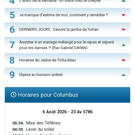
4
L'édito de la semaine - En visite chez le Steipler
5
Je manque d'estime de moi, comment y remédier ?
6
DERNIERS JOURS : Sauvez la jambe de Yohan
7
Assister à un mariage mélangé pour le repas et séparé
pour les danses ?! (Rav Gabriel DAYAN)
8
Horaires du Jeûne de Ticha Béav
9
Elyana au buisson ardent
Horaires pour Columbus
6 Août 2026 - 23 Av 5786
05:36
Mise des Téfilines
06:35
Lever du soleil