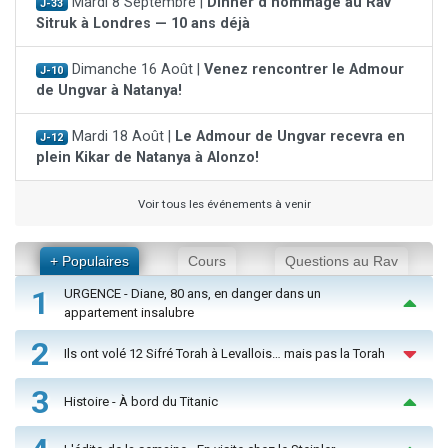
Mardi 8 Septembre |
Dinner d'hommage au Rav
J-33
Sitruk à Londres — 10 ans déjà
Dimanche 16 Août |
Venez rencontrer le Admour
J-10
de Ungvar à Natanya!
Mardi 18 Août |
Le Admour de Ungvar recevra en
J-12
plein Kikar de Natanya à Alonzo!
Voir tous les événements à venir
+ Populaires
Cours
Questions au Rav
1
URGENCE - Diane, 80 ans, en danger dans un
appartement insalubre
2
Ils ont volé 12 Sifré Torah à Levallois… mais pas la Torah
3
Histoire - À bord du Titanic