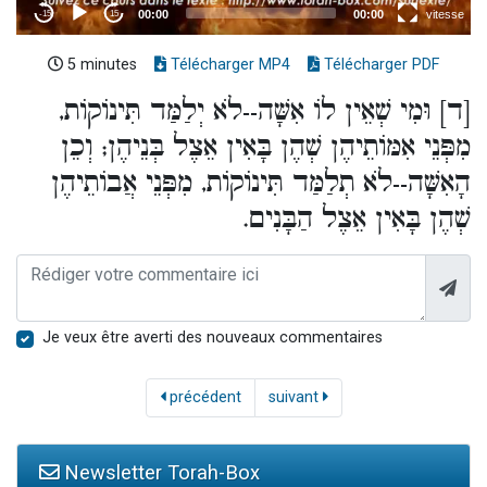
5 minutes
Télécharger MP4
Télécharger PDF
[ד] וּמִי שְׁאֵין לוֹ אִשָּׁה--לֹא יְלַמַּד תִּינוֹקוֹת,
מִפְּנֵי אִמּוֹתֵיהֶן שְׁהֶן בָּאִין אֵצֶל בְּנֵיהֶן; וְכֵן
הָאִשָּׁה--לֹא תְלַמַּד תִּינוֹקוֹת, מִפְּנֵי אֲבוֹתֵיהֶן
שְׁהֶן בָּאִין אֵצֶל הַבָּנִים.
Je veux être averti des nouveaux commentaires
précédent
suivant
Newsletter Torah-Box