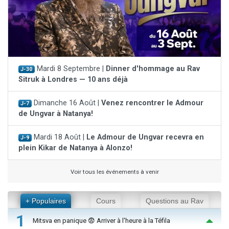
Mardi 8 Septembre |
Dinner d'hommage au Rav
J-30
Sitruk à Londres — 10 ans déjà
Dimanche 16 Août |
Venez rencontrer le Admour
J-7
de Ungvar à Natanya!
Mardi 18 Août |
Le Admour de Ungvar recevra en
J-9
plein Kikar de Natanya à Alonzo!
Voir tous les événements à venir
+ Populaires
Cours
Questions au Rav
1
Mitsva en panique 😨 Arriver à l'heure à la Téfila