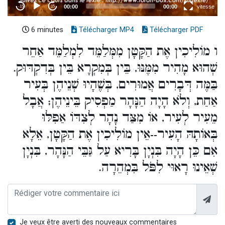
6 minutes
Télécharger MP4
Télécharger PDF
ו מוֹלִיכִין אֶת הַקָּטָן מִמְּלַמֵּד לִמְלַמֵּד אַחֵר
שְׁהוּא מָהִיר מִמֶּנּוּ, בֵּין בְּמִקְרָא בֵּין בְּדִקְדּוּק.
בַּמֶּה דְּבָרִים אֲמוּרִים, בְּשֶׁהָיוּ שְׁנֵיהֶן בְּעִיר
אַחַת, וְלֹא הָיָה הַנָּהָר מַפְסִיק בֵּינֵיהֶן; אֲבָל
מֵעִיר לְעִיר, אוֹ מִצַּד נָהָר לְצִדּוֹ אַפִלּוּ
בְּאוֹתָהּ הָעִיר--אֵין מוֹלִיכִין אֶת הַקָּטָן, אֵלָא
אִם כֵּן הָיָה בִּנְיָן בָּרִיא עַל גַּבֵּי הַנָּהָר, בִּנְיָן
שְׁאֵינוּ רָאוּי לִפֹּל בִּמְהֵרָה.
Je veux être averti des nouveaux commentaires