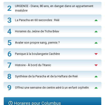
2
URGENCE - Diane, 80 ans, en danger dans un appartement
insalubre
3
La Paracha en 60 secondes : Réé
4
Horaires du Jeûne de Ticha Béav
5
Avaler son propre sang, permis ?
6
Panique à la boulangerie Cachère
7
Histoire - À bord du Titanic
8
Synthèse de la Paracha et de la Haftara de Reé
9
Offrez une semaine de centre aéré à un enfant orphelin
Horaires pour Columbus