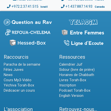
+972.2.37.41.515
+1.437.887.14.93
Israël
Canada
Raccourcis
Ressources
Paracha de la semaine
Calendrier Juif
Fêtes Juives
Sidour (livre de prière)
News
Horaires de Chabbath
Cours Mp3-Vidéo
Livres Torah-Box
Yéchiva Torah-Box
Inscription
Dédicacer un cours
Podcast Torah-Box
English Version
L'association
Retrouvez-nous...