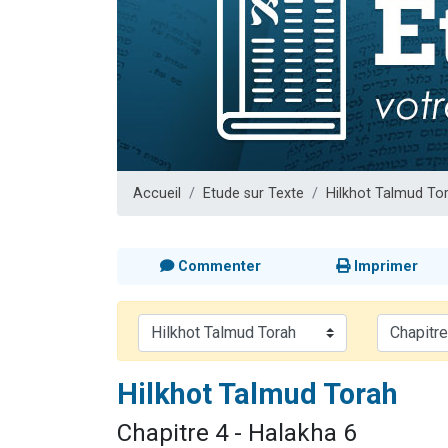
Nouvelle émis
61 personnes
Ariel vient 
Il reste 
Eva vient de
Accueil
Etude sur Texte
Hilkhot Talmud To
Commenter
Imprimer
Hilkhot Talmud Torah
Chapitre 4 - Halakha 6