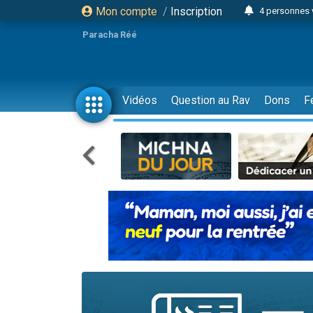
Mon compte
/
Inscription
4 personnes 
3 personnes 
Paracha Réé
Odaya vient 
3 personn
3 personn
Vidéos
Question au Rav
Dons
F
13 personnes
2 personnes 
30 perso
Il reste 
12 nouve
3 personnes 
2 personnes 
3 personnes 
2 nouvel
8 personn