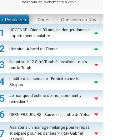
Voir tous les événements à venir
+ Populaires
Cours
Questions au Rav
1
URGENCE - Diane, 80 ans, en danger dans un
appartement insalubre
2
Histoire - À bord du Titanic
3
Ils ont volé 12 Sifré Torah à Levallois… mais
pas la Torah
4
L'édito de la semaine - En visite chez le
Steipler
5
Je manque d'estime de moi, comment y
remédier ?
6
DERNIERS JOURS : Sauvez la jambe de Yohan
Assister à un mariage mélangé pour le repas
7
et séparé pour les danses ?! (Rav Gabriel
DAYAN)