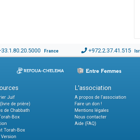
+33.1.80.20.5000
+972.2.37.41.515
France
Is
ources
L'association
ier Juif
A propos de l'association
(livre de prière)
Faire un don !
es de Chabbath
Mentions légales
 Torah-Box
Nous contacter
tion
Aide (FAQ)
t Torah-Box
 Version