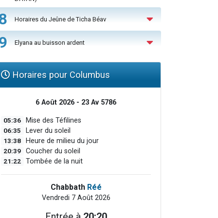
8
Horaires du Jeûne de Ticha Béav
9
Elyana au buisson ardent
Horaires pour Columbus
6 Août 2026 - 23 Av 5786
05:36
Mise des Téfilines
06:35
Lever du soleil
13:38
Heure de milieu du jour
20:39
Coucher du soleil
21:22
Tombée de la nuit
Chabbath
Réé
Vendredi 7 Août 2026
Entrée à
20:20