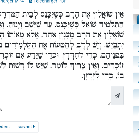
charger MP4
Télécharger PDF
אֵין שׁוֹאֲלִין אֶת הָרָב כְּשֶׁיִּכָּנֵס לְבֵית הַמִּדְרָשׁ,
הַתַּלְמִיד שׁוֹאֵל כְּשֶׁיִּכָּנֵס, עַד שֶׁיֵּשֵׁב וְיָנוּחַ. וְ
שׁוֹאֲלִין אֶת הָרָב מֵעִנְיָן אַחֵר, אֵלָא מֵאוֹתוֹ הָעִנְ
יִתְבַּיַּשׁ. וְיֵשׁ לָרָב לְהַטְעוֹת אֶת הַתַּלְמִידִים בִּש
בִּפְנֵיהֶם, כְּדֵי לְחַדְּדָן, וּכְדֵי שֶׁיֵּדַע אִם זוֹכ
זוֹכְרִים. וְאֵין צָרִיךְ לוֹמַר, שֶׁיֵּשׁ לוֹ רְשׁוּת לִשְׁ
בּוֹ, כְּדֵי לְזָרְזָן.
s
édent
suivant