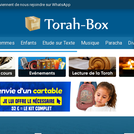
viennent de nous rejoindre sur WhatsApp
viennent de nous rejoindre sur WhatsApp
de donner son Maasser
es viennent de faire un don pour 5 jours de vacances aux Orphelins
es viennent de faire un don pour Diane, 80 ans, dans un appartement insalub
emmes
Enfants
Etude sur Texte
Musique
Paracha
Di
 viennent de demander une bénédiction
viennent de nous rejoindre sur WhatsApp
nnes viennent de faire un don pour Sauvez la jambe de Yohan
49 places pour étudier en groupe sur Zoom
lles musiques dans Torah-Box Music
viennent de nous rejoindre sur WhatsApp
viennent de nous rejoindre sur WhatsApp
viennent de nous rejoindre sur WhatsApp
les musiques dans Torah-Box Music
es viennent de faire un don pour Tsédaka : pauvres d'Israel