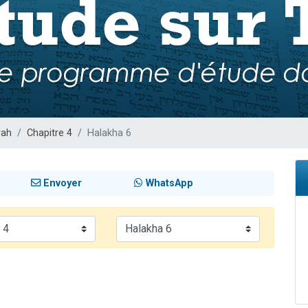
sion radio : Visions de grandeur n°104 : Le Chabbath et le Birkat Hamazone à 
 viennent de demander une bénédiction
de donner son Maasser
49 places pour étudier en groupe sur Zoom
 donner son Maasser
rah
Chapitre 4
Halakha 6
Envoyer
WhatsApp