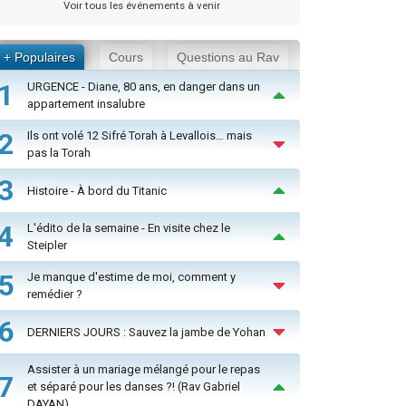
Voir tous les événements à venir
+ Populaires
Cours
Questions au Rav
1
URGENCE - Diane, 80 ans, en danger dans un
appartement insalubre
2
Ils ont volé 12 Sifré Torah à Levallois… mais
pas la Torah
3
Histoire - À bord du Titanic
4
L'édito de la semaine - En visite chez le
Steipler
5
Je manque d'estime de moi, comment y
remédier ?
6
DERNIERS JOURS : Sauvez la jambe de Yohan
Assister à un mariage mélangé pour le repas
7
et séparé pour les danses ?! (Rav Gabriel
DAYAN)