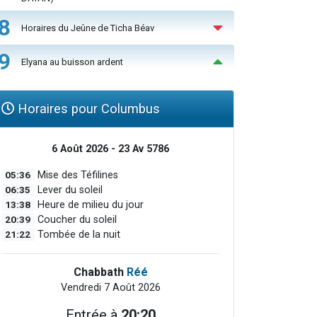
8
Horaires du Jeûne de Ticha Béav
9
Elyana au buisson ardent
Horaires pour Columbus
6 Août 2026 - 23 Av 5786
05:36
Mise des Téfilines
06:35
Lever du soleil
13:38
Heure de milieu du jour
20:39
Coucher du soleil
21:22
Tombée de la nuit
Chabbath
Réé
Vendredi 7 Août 2026
Entrée à
20:20