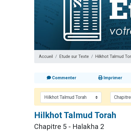
61 personnes
Il reste 
Ariel vient 
Nathaniel vi
4 personnes 
Accueil
Etude sur Texte
Hilkhot Talmud To
Commenter
Imprimer
Hilkhot Talmud Torah
Chapitre 5 - Halakha 2