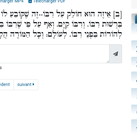
charger MP4
Télécharger PDF
ב] אֵיזֶה הוּא חוֹלֵק עַל רִבּוֹ--זֶה שֶׁקּוֹבֵעַ לוֹ מִדְ
בִּרְשׁוּת רִבּוֹ, וְרִבּוֹ קַיָּם, וְאַף עַל פִּי שֶׁרִבּוֹ
לְהוֹרוֹת בִּפְנֵי רִבּוֹ, לְעוֹלָם; וְכָל הַמּוֹרֶה הֲלָ.
s
édent
suivant