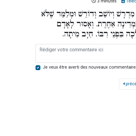
3 minutes
Télé
[רָשׁ וְיוֹשֵׁב וְדוֹרֵשׁ וּמְלַמֵּד שֶׁלֹּא
 בִּמְדִינָה אַחֶרֶת. וְאָסוּר לָאָדָם
כָה בִּפְנֵי רִבּוֹ, חַיָּב מִיתָה
Je veux être averti des nouveaux commentaire
préc