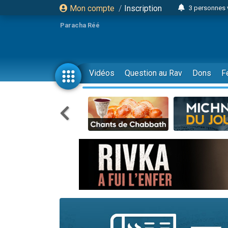
Mon compte
/
Inscription
3 personnes 
Odaya vient 
Paracha Réé
3 personn
3 personn
2 personnes 
Vidéos
Question au Rav
Dons
F
13 personnes
30 perso
Il reste 
12 nouve
3 personnes 
2 personnes 
2 nouvel
3 personnes 
8 personn
Nouvelle émis