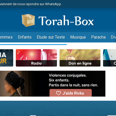
viennent de nous rejoindre sur WhatsApp
de donner son Maasser
es viennent de faire un don pour 5 jours de vacances aux Orphelins
es viennent de faire un don pour Diane, 80 ans, dans un appartement insalub
viennent de nous rejoindre sur WhatsApp
emmes
Enfants
Etude sur Texte
Musique
Paracha
Di
 viennent de demander une bénédiction
nnes viennent de faire un don pour Sauvez la jambe de Yohan
49 places pour étudier en groupe sur Zoom
lles musiques dans Torah-Box Music
viennent de nous rejoindre sur WhatsApp
viennent de nous rejoindre sur WhatsApp
les musiques dans Torah-Box Music
viennent de nous rejoindre sur WhatsApp
es viennent de faire un don pour Tsédaka : pauvres d'Israel
sion radio : Visions de grandeur n°104 : Le Chabbath et le Birkat Hamazone à 