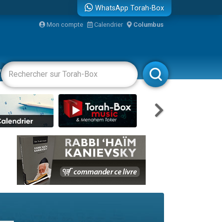
WhatsApp Torah-Box
Mon compte
Calendrier
Columbus
re
vertissements
Livres
Rabbanim
travers le temps