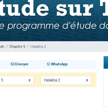
 viennent de demander une bénédiction
49 places pour étudier en groupe sur Zoom
de donner son Maasser
ent de donner son Maasser
viennent de nous rejoindre sur WhatsApp
rah
Chapitre 5
Halakha 2
Envoyer
WhatsApp