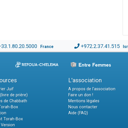
+33.1.80.20.5000
+972.2.37.41.515
France
Is
ources
L'association
ier Juif
A propos de l'association
(livre de prière)
Faire un don !
es de Chabbath
Mentions légales
 Torah-Box
Nous contacter
tion
Aide (FAQ)
t Torah-Box
 Version