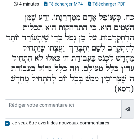
4 minutes
Télécharger MP4
Télécharger PDF
כה. כְּשֶׁנּוֹפֵל אָדָם מִמַּדְרֵגָתוֹ, יֵדַע שֶׁמִּן
הַשָּׁמַיִם הוּא, כִּי הִתְרַחֲקוּת הִיא תַּכְלִית
הַהִתְקָרְבוּת, עַל־כֵּן נָפַל כְּדֵי שֶׁיִּתְעוֹרֵר יוֹתֵר
לְהִתְקָרֵב לַשֵּׁם יִתְבָּרַךְ. וַעֲצָתוֹ שֶׁיַּתְחִיל
מֵחָדָשׁ לִכְנֹס בַּעֲבוֹדַת ה' כְּאִלּוּ לֹא הִתְחִיל
עֲדַיִן כְּלָל מֵעוֹלָם. וְזֶה כְּלָל גָּדוֹל בַּעֲבוֹדַת
ה' שֶׁצְּרִיכִין מַמָּשׁ בְּכָל יוֹם לְהַתְחִיל מֵחָדָשׁ
(רסא)
Je veux être averti des nouveaux commentaires