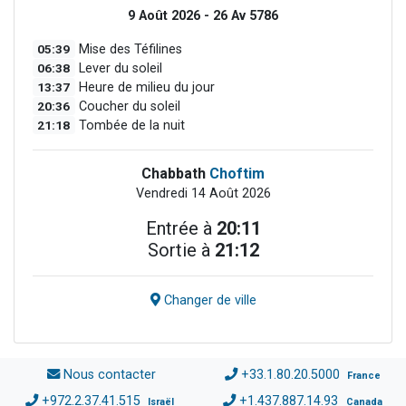
9 Août 2026 - 26 Av 5786
05:39
Mise des Téfilines
06:38
Lever du soleil
13:37
Heure de milieu du jour
20:36
Coucher du soleil
21:18
Tombée de la nuit
Chabbath
Choftim
Vendredi 14 Août 2026
Entrée à
20:11
Sortie à
21:12
Changer de ville
Nous contacter
+33.1.80.20.5000
France
+972.2.37.41.515
+1.437.887.14.93
Israël
Canada