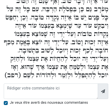
עוֹד אֵיזֶה דָּבָר טוֹב, וְאַף שֶׁגַּם זֶה הַטּוֹב
מְעֹרָב גַּם כֵּן בִּפְסֹלֶת הַרְבֵּה, עִם כָּל זֶה עַל
כָּל פָּנִים יֵשׁ בּוֹ אֵיזֶה נְקֻדָּה טוֹבָה. וְכֵן יְחַפֵּשׂ
וִיבַקֵּשׁ עוֹד עַד שֶׁיִּמְצָא בְּעַצְמוֹ עוֹד אֵיזֶה
נֶקֻדּוֹת טוֹבוֹת וְעַל־יְדֵי זֶה שֶׁמּוֹצֵא בְּעַצְמוֹ
אֵיזֶה זְכוּת וָטוֹב, עַל־יְדֵי זֶה יוֹצֵא בֶּאֱמֶת מִכַּף
חוֹבָה לְכַף זְכוּת וְיוּכַל לָשׁוּב בִּתְשׁוּבָה.
וְעַל־יְדֵי זֶה יוּכַל לְהַחֲיוֹת אֶת עַצְמוֹ וּלְחַזֵּק
אֶת עַצְמוֹ וּלְשַׂמֵּחַ אֶת עַצְמוֹ אֵיךְ שֶׁהוּא, וְאָז
יוּכַל לְהִתְפַּלֵּל וּלְזַמֵּר וּלְהוֹדוֹת לַשֵּׁם (רפב)
Je veux être averti des nouveaux commentaires