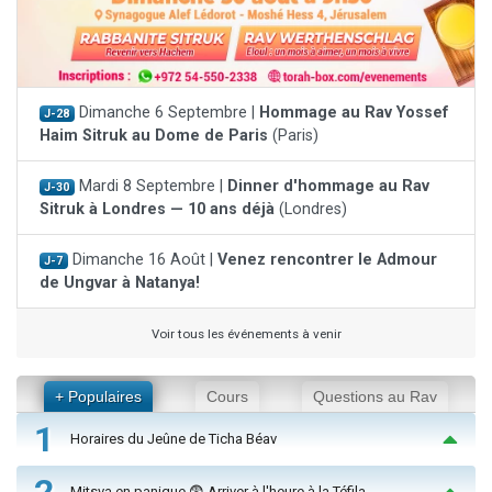
Dimanche 6 Septembre |
Hommage au Rav Yossef
J-28
Haim Sitruk au Dome de Paris
(Paris)
Mardi 8 Septembre |
Dinner d'hommage au Rav
J-30
Sitruk à Londres — 10 ans déjà
(Londres)
Dimanche 16 Août |
Venez rencontrer le Admour
J-7
de Ungvar à Natanya!
Voir tous les événements à venir
+ Populaires
Cours
Questions au Rav
1
Horaires du Jeûne de Ticha Béav
2
Mitsva en panique 😨 Arriver à l'heure à la Téfila