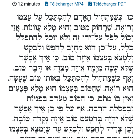
12 minutes
Télécharger MP4
Télécharger PDF
כו. כְּשֶׁמַּתְחִיל הָאָדָם לְהִסְתַּכֵּל עַל עַצְמוֹ
וְרוֹאֶה, שֶׁרָחוֹק מִטּוֹב וְהוּא מָלֵא עֲווֹנוֹת, אֲזַי
יָכוֹל לִפֹּל עַל־יְדֵי זֶה וְלֹא יוּכַל לְהִתְפַּלֵּל
כְּלָל, עַל־כֵּן הוּא מְחֻיָּב לְחַפֵּשׂ וּלְבַקֵּשׁ
וְלִמְצֹא בְּעַצְמוֹ אֵיזֶה טוֹב. כִּי אֵיךְ אֶפְשָׁר
שֶׁלֹּא עָשָׂה מִיָּמָיו אֵיזֶה מִצְוָה אוֹ דָּבָר טוֹב.
וְאַף כְּשֶׁמַּתְחִיל לְהִסְתַּכֵּל בְּאוֹתוֹ טוֹב שֶׁעָשָׂה,
הוּא רוֹאֶה, שֶׁהַטּוֹב בְּעַצְמוֹ הוּא מָלֵא פְּצָעִים
וְאֵין בּוֹ מְתֹם, כִּי הַטּוֹב מְעֹרָב בִּפְנִיּוֹת
וּבִפְסֹלֶת הַרְבֵּה, אַף עַל פִּי כֵן אֵיךְ אֶפְשָׁר
שֶׁלֹּא יִהְיֶה בְּהַמְּעַט טוֹב אֵיזֶה נְקֻדָּה טוֹבָה.
וְכֵן צָרִיךְ לְחַפֵּשׂ וּלְבַקֵּשׁ עַד שֶׁיִּמְצָא בְּעַצְמוֹ