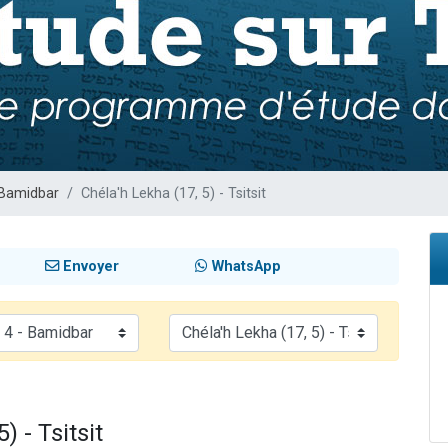
 viennent de demander une bénédiction
49 places pour étudier en groupe sur Zoom
de donner son Maasser
ent de donner son Maasser
viennent de nous rejoindre sur WhatsApp
Bamidbar
Chéla'h Lekha (17, 5) - Tsitsit
Envoyer
WhatsApp
 - Tsitsit