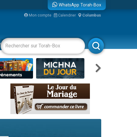
WhatsApp Torah-Box
Mon compte
Calendrier
Columbus
re
vertissements
Livres
Rabbanim
travers le temps