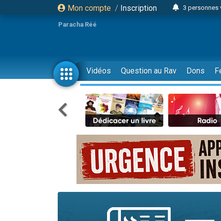
Mon compte
/
Inscription
3 personnes 
Odaya vient 
Paracha Réé
3 personn
3 personn
2 personnes 
Vidéos
Question au Rav
Dons
F
13 personnes
30 perso
Il reste 
12 nouve
3 personnes 
2 personnes 
2 nouvel
3 personnes 
8 personn
Nouvelle émis