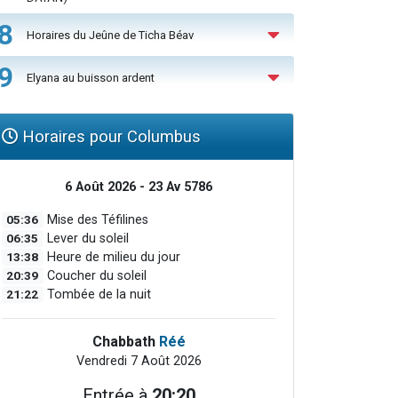
8
Horaires du Jeûne de Ticha Béav
9
Elyana au buisson ardent
Horaires pour Columbus
6 Août 2026 - 23 Av 5786
05:36
Mise des Téfilines
06:35
Lever du soleil
13:38
Heure de milieu du jour
20:39
Coucher du soleil
21:22
Tombée de la nuit
Chabbath
Réé
Vendredi 7 Août 2026
Entrée à
20:20