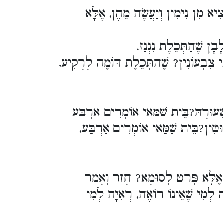
'ִיא מִן נִימִין וְיַעֲשֶׂה מֵהֶן, אֶלָּא
ָבָן שֶׁהַתְּכֵלֶת נִגְנַז
ֵי צִבְעוֹנִין? שֶׁהַתְּכֵלֶת דּוֹמֶה לָרָקִיעַ
'ִעוּרָהּ?בֵּית שַׁמַּאי אוֹמְרִים אַרְבַּע
וּטִין?בֵּית שַׁמַּאי אוֹמְרִים אַרְבַּע
'אֶלָּא פְּרַט לְסוּמָא? חָזַר וְאָמַר
'ָה לְמִי שֶׁאֵינוֹ רוֹאֶה, רְאִיָה לְמִי