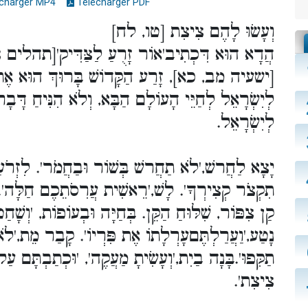
charger MP4
Télécharger PDF
וְעָשׂוּ לָהֶם צִיצִת [טו, לח]
הֲדָא הוּא דִּכְתִיב'אוֹר זָרֻעַ לַצַּדִּיק'[תהלים '
ישעיה מב, כא], זָרַע הַקָּדוֹשׁ בָּרוּךְ הוּא אֶת הַ
לְיִשְׂרָאֵל לְחַיֵּי הָעוֹלָם הַבָּא, וְלֹא הִנִּיחַ דָּבָ
לְיִשְׂרָאֵל.
יָצָא לַחֲרשׁ,'לֹא תַחֲרשׁ בְּשׁוֹר וּבַחֲמֹר'. לִזְרֹעַ,
תִקְצֹר קְצִירְךָ'. לָשׁ,'רֵאשִׁית עֲרִסֹתֵכֶם חַלָּה'. ש'.
קַן צִפּוֹר, שִׁלּוּחַ הַקֵּן. בְּחַיָּה וּבְעוֹפוֹת, 'וְשָׁ'.
נָטַע,'וַעֲרַלְתֶּםעָרְלָתוֹ אֶת פִּרְיוֹ'. קָבַר מֵת,'לֹא 
תַקִּפוּ'.בָּנָה בַיִת,'וְעָשִׂיתָ מַעֲקֶה', 'וּכְתַבְתָּם עַל 
צִיצִת'.