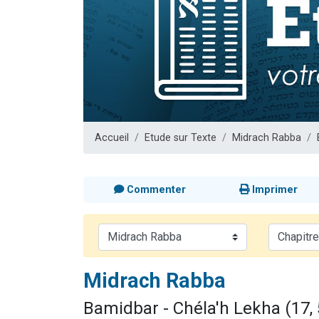
61 personnes
Il reste 
Ariel vient 
Nathaniel vi
4 personnes 
Accueil
Etude sur Texte
Midrach Rabba
Commenter
Imprimer
Midrach Rabba
Bamidbar - Chéla'h Lekha (17, 5)