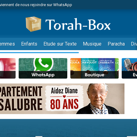
viennent de nous rejoindre sur WhatsApp
de donner son Maasser
es viennent de faire un don pour 5 jours de vacances aux Orphelins
es viennent de faire un don pour Diane, 80 ans, dans un appartement insalub
viennent de nous rejoindre sur WhatsApp
emmes
Enfants
Etude sur Texte
Musique
Paracha
Di
 viennent de demander une bénédiction
nnes viennent de faire un don pour Sauvez la jambe de Yohan
49 places pour étudier en groupe sur Zoom
lles musiques dans Torah-Box Music
viennent de nous rejoindre sur WhatsApp
viennent de nous rejoindre sur WhatsApp
les musiques dans Torah-Box Music
viennent de nous rejoindre sur WhatsApp
es viennent de faire un don pour Tsédaka : pauvres d'Israel
sion radio : Visions de grandeur n°104 : Le Chabbath et le Birkat Hamazone à 