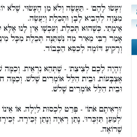
וְעָשׂוּ לָהֶם' - תַּעֲשֶׂה וְלֹא מִן הֶעָשׂוּי, שֶׁלֹא יוֹצ
מִצְוָה לְהָבִיא לָבָן וּתְכֵלֶת וְיַעֲשֶׂה.
אֵימָתַי, כְּשֶׁהוּא תְּכֵלֶת, וְעַכְשָׁו אֵין לָנוּ אֶלָּא ל.
אָמַר רַבִּי מֵאִיר מַה נִּשְׁתַּנָּה תְּכֵלֶת מִכָּל מִינ,
וְרָקִיעַ דּוֹמֶה לְכִסֵּא הַכָּבוֹד.
וְהָיָה לָכֶם לְצִיצִת' - שֶׁתְּהֵא נִרְאֵית. וְכַמָּה שׁ
אֶצְבָּעוֹת, וּבֵית הִלֵּל אוֹמְרִים שָׁלשׁ. וְכַמָּה ח,
וּבֵית הִלֵּל אוֹמְרִים שָׁלשׁ.
וּרְאִיתֶם אֹתוֹ' - פְּרַט לִכְסוּת לַיְלָה, אוֹ אֵינוֹ 
לְמַעַן תִּזְכְּרוּ', נָתַן רְאִיָה וְנָתַן זְכִירָה, זְכִיר
שֶׁרוֹאֶה.