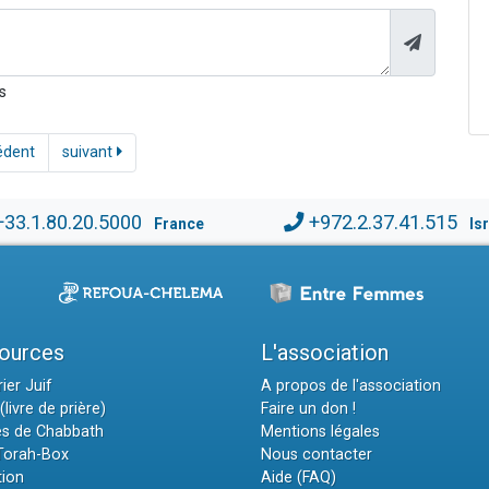
s
édent
suivant
+33.1.80.20.5000
+972.2.37.41.515
France
Is
ources
L'association
ier Juif
A propos de l'association
(livre de prière)
Faire un don !
es de Chabbath
Mentions légales
 Torah-Box
Nous contacter
tion
Aide (FAQ)