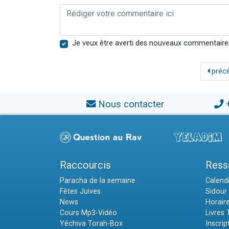
Je veux être averti des nouveaux commentaire
préc
Nous contacter
Raccourcis
Ress
Paracha de la semaine
Calendr
Fêtes Juives
Sidour 
News
Horair
Cours Mp3-Vidéo
Livres
Yéchiva Torah-Box
Inscrip