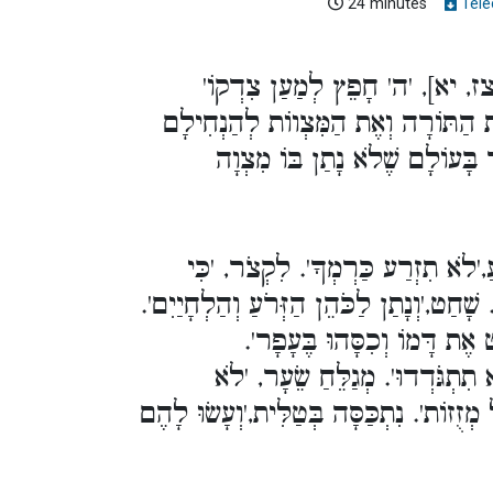
24 minutes
Télé
צז, יא], 'ה' חָפֵץ לְמַעַן צִדְקוֹ
[תּוֹרָה וְאֶת הַמִּצְווֹת לְהַנְחִילָם
ר בָּעוֹלָם שֶׁלֹא נָתַן בּוֹ מִצְוָה
'לֹא תִזְרַע כַּרְמְךָ'. לִקְצֹר, 'כִּי
ָׁחַט,'וְנָתַן לַכֹּהֵן הַזְּרֹעַ וְהַלְחָיַיִם
חַט אֶת דָּמוֹ וְכִסָּהוּ בֶּעָפָר
תִתְגֹּדְדוּ'. מְגַלֵּחַ שֵׂעָר, 'לֹא
מְזֻזוֹת'. נִתְכַּסָּה בְּטַלִּית,'וְעָשׂוּ לָהֶם