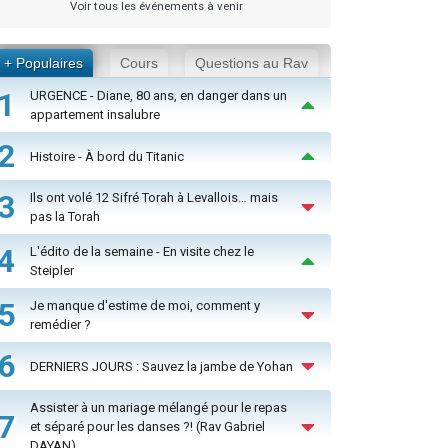
Voir tous les événements à venir
+ Populaires
Cours
Questions au Rav
1
URGENCE - Diane, 80 ans, en danger dans un
appartement insalubre
2
Histoire - À bord du Titanic
3
Ils ont volé 12 Sifré Torah à Levallois… mais
pas la Torah
4
L'édito de la semaine - En visite chez le
Steipler
5
Je manque d'estime de moi, comment y
remédier ?
6
DERNIERS JOURS : Sauvez la jambe de Yohan
Assister à un mariage mélangé pour le repas
7
et séparé pour les danses ?! (Rav Gabriel
DAYAN)