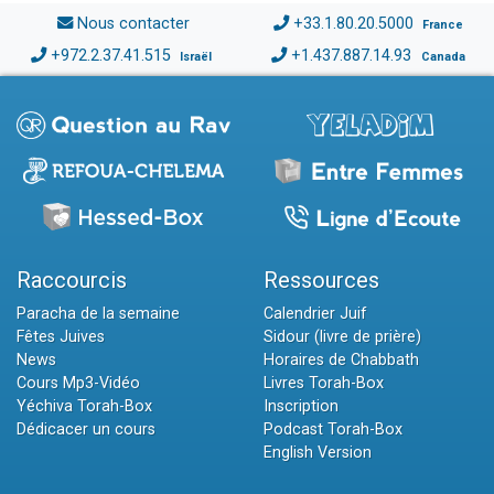
Nous contacter
+33.1.80.20.5000
France
+972.2.37.41.515
+1.437.887.14.93
Israël
Canada
Raccourcis
Ressources
Paracha de la semaine
Calendrier Juif
Fêtes Juives
Sidour (livre de prière)
News
Horaires de Chabbath
Cours Mp3-Vidéo
Livres Torah-Box
Yéchiva Torah-Box
Inscription
Dédicacer un cours
Podcast Torah-Box
English Version