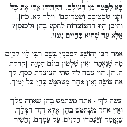
בָּא לִפָּטֵר מִן הָעוֹלָם: 'הַקְהִילוּ אֵלַי אֶת כָּל
זִקְנֵי שִׁבְטֵיכֶם וְשֹׁטְרֵיכֶם' [וילך לא, כח],
וְהֵיכָן הָיוּ הַחֲצוֹצְרוֹת לִתְקֹעַ בָהֶן וּלְכַנְּסָן?
אֶלָּא עַד שֶׁהוּא בַּחַיִּים נִגְנְזוּ.
אָמַר רַבִּי יְהוֹשֻׁעַ דְּסִכְנִין בְּשֵׁם רַבִּי לֵוִי לְקַיֵּם
מַה שֶּׁנֶּאֱמַר 'וְאֵין שִׁלְטוֹן בְּיוֹם הַמָּוֶת' [קהלת
ח, ח], הֱוֵי עֲשֵׂה לְךָ שְׁתֵּי חֲצוֹצְרֹת כֶּסֶף, לְךָ
אַתְּ עוֹשֶׂה וְאֵין אַחֵר מִשְׁתַּמֵּשׁ בָּהֶן כָּל יָמֶיךָ.
'עֲשֵׂה לְךָ' - אַתָּה מִשְׁתַּמֵּשׁ בָּהֶן שֶׁאַתָּה מֶלֶךְ
וְאֵין אַחֵר מִשְׁתַּמֵּשׁ בָּהֶן, אֶלָּא דָּוִד הַמֶּלֶךְ,
שֶׁנֶּאֱמַר 'וַיַּעַמְדוּ הַלְוִיִּם, עַל עָמְדָם, וְהַשִּׁיר