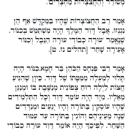
מְשׁוֹרֵר וְהַחֲצֹצְרוֹת מַחְצְרִים'.
אָמַר רַב הַחֲצוֹצְרוֹת שֶׁהָיוּ בַּמִּקְדָּשׁ אַף הֵן
נִגְנְזוּ, אֲבָל דָּוִד הַמֶּלֶךְ הָיָה מִשְׁתַּמֵּשׁ בְּכִנּוֹר,
שֶׁנֶּאֱמַר 'עוּרָה כְבוֹדִי עוּרָה הַנֵּבֶל וְכִנּוֹר
אָעִירָה שָׁחַר' [תהלים נז, ט].
אָמַר רַבִּי פִּנְחָס הַכֹּהֵן בַּר חָמָא,כִּנּוֹר הָיָה
תָּלוּי לְמַעְלָה מִמִּטָּתוֹ שֶׁל דָּוִד, כֵּיוָן שֶׁהִגִּיעַ
חֲצוֹת לַיְלָה רוּחַ צְפוֹנִית מְנַשֶּׁבֶת בּוֹ וּמְנַגֵּן
מֵאֵלָיו, מִיָּד הָיָה עוֹמֵד דָּוִד וְכָל הַתַּלְמִידִים
שֶׁהָיוּ עוֹסְקִין בַּתּוֹרָה וְהָיוּ יְגֵעִים וּמְנַדְּדִים
שֵׁנָה מֵעֵינֵיהֶם וְהוֹגִין בַּתּוֹרָה עַד עַמּוּד
הַשַּׁחַר, לְפִיכָךְ הָיָה אוֹמֵר דָּוִד עוּרָה כְבוֹדִי