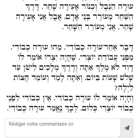
עוּרָה הַנֵּבֶל וְכִנּוֹר אָעִירָה שָׁחַר, דֶּרֶךְ
הַשַּׁחַר מְעוֹרֵר בְּנֵי אָדָם, אֲבָל אֲנִי אָעִירָה
שָׁחַר, אֲנִי מְעוֹרֵר הַשָּׁחַר.
דָּבָר אַחֵר'עוּרָה כְבוֹדִי', מַהוּ עוּרָה כְבוֹדִי,
מִפְּנֵי עֲבוֹדַת יוֹצְרִי, שֶׁהָיָה יִצְרוֹ אוֹמֵר לוֹ
דָּוִד לֹא מֶלֶךְ אַתָּה וְדֶרֶךְ מְלָכִים לִישֹׁן עַד
שָׁלשׁ שָׁעוֹת בַּיּוֹם, וְאַתָּה לָמֵד וְעוֹמֵד חֲצוֹת
לַיְלָה?
וְהָיָה אוֹמֵר לוֹ עוּרָה כְבוֹדִי, אֵין כְּבוֹדִי לִפְנֵי
כְּבוֹד יוֹצְרִי כְּלוּם, לְכָךְ נֶאֱמַר עוּרָה כְבוֹדִי.