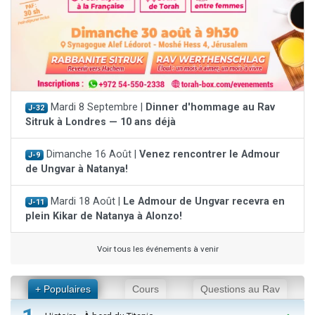
Mardi 8 Septembre |
Dinner d'hommage au Rav
J-32
Sitruk à Londres — 10 ans déjà
Dimanche 16 Août |
Venez rencontrer le Admour
J-9
de Ungvar à Natanya!
Mardi 18 Août |
Le Admour de Ungvar recevra en
J-11
plein Kikar de Natanya à Alonzo!
Voir tous les événements à venir
+ Populaires
Cours
Questions au Rav