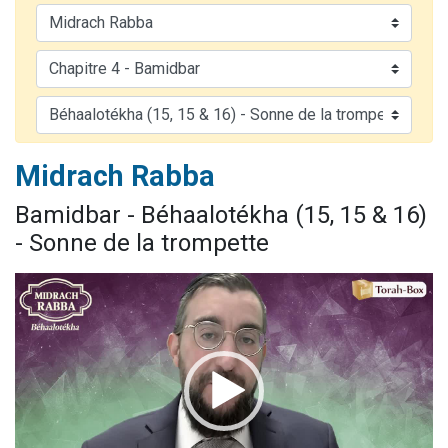
Nouvelle émission radio : Visions de grandeur n°104 : Le Chabbath et le Birkat Hamazone à travers le temps
61 personnes viennent de demander une bénédiction
Ariel vient de donner son Maasser
Il reste 49 places pour étudier en groupe sur Zoom
Eva vient de donner son Maasser
Midrach Rabba
Bamidbar - Béhaalotékha (15, 15 & 16)
- Sonne de la trompette