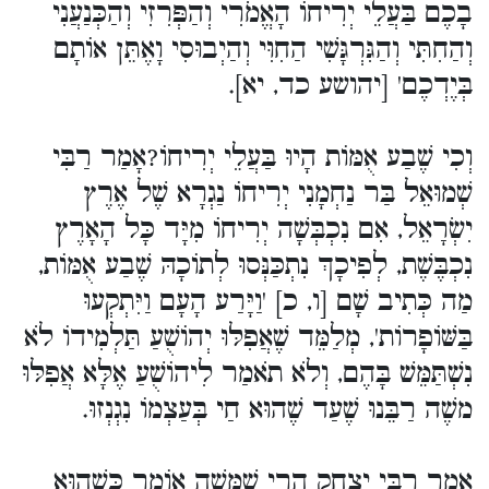
בָכֶם בַּעֲלֵי יְרִיחוֹ הָאֱמֹרִי וְהַפְּרִזִי וְהַכְּנַעֲנִי
וְהַחִתִּי וְהַגִּרְגָּשִׁי הַחִוִּי וְהַיְבוּסִי וָאֶתֵּן אוֹתָם
בְּיֶדְכֶם' [יהושע כד, יא].
וְכִי שֶׁבַע אֻמּוֹת הָיוּ בַּעֲלֵי יְרִיחוֹ?אָמַר רַבִּי
שְׁמוּאֵל בַּר נַחְמָנִי יְרִיחוֹ נַגְרָא שֶׁל אֶרֶץ
יִשְׂרָאֵל, אִם נִכְבְּשָׁה יְרִיחוֹ מִיָּד כָּל הָאָרֶץ
נִכְבֶּשֶׁת, לְפִיכָךְ נִתְכַּנְּסוּ לְתוֹכָהּ שֶׁבַע אֻמּוֹת,
מַה כְּתִיב שָׁם [ו, כ] 'וַיָּרַע הָעָם וַיִּתְקְעוּ
בַּשּׁוֹפָרוֹת', מְלַמֵּד שֶׁאֲפִלּוּ יְהוֹשֻׁעַ תַּלְמִידוֹ לֹא
נִשְׁתַּמֵּשׁ בָּהֶם, וְלֹא תֹאמַר לִיהוֹשֻׁעַ אֶלָּא אֲפִלּוּ
משֶׁה רַבֵּנוּ שֶׁעַד שֶׁהוּא חַי בְּעַצְמוֹ נִגְנְזוּ.
אָמַר רַבִּי יִצְחָק הֲרֵי שֶׁמּשֶׁה אוֹמֵר כְּשֶׁהוּא