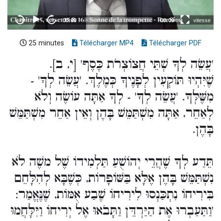
25 minutes
Télécharger MP4
Télécharger PDF
'עֲשֵׂה לְךָ שְׁתֵּי חֲצוֹצְרֹת כֶּסֶף' [י, ב].
שֶׁיִּהְיוּ תּוֹקְעִין לְפָנֶיךָ כְּמֶלֶךְ. 'עֲשֵׂה לְךָ' -
מִשֶּׁלְּךָ. 'עֲשֵׂה לְךָ' - לְךָ אַתָּה עוֹשֶׂה וְלֹא
לְאַחֵר, אַתָּה מִשְׁתַּמֵּשׁ בָּהֶן וְאֵין אַחֵר מִשְׁתַּמֵּשׁ
בָּהֶן.
תֵּדַע לְךָ שֶׁהֲרֵי יְהוֹשֻׁעַ תַּלְמִידוֹ שֶׁל משֶׁה לֹא
נִשְׁתַּמֵּשׁ בָּהֶן אֶלָּא בַּשּׁוֹפָרוֹת, כְּשֶׁבָּא לְהִלָּחֵם
בִּירִיחוֹ נִתְכַּנְסוּ לִירִיחוֹ שֶׁבַע אֻמּוֹת, שֶׁנֶּאֱמַר:
'וַתַּעַבְרוּ אֶת הַיַּרְדֵּן וַתָּבֹאוּ אֶל יְרִיחוֹ וַיִּלָּחֲמוּ