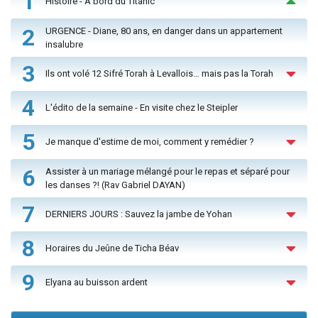
1
Histoire - À bord du Titanic
2
URGENCE - Diane, 80 ans, en danger dans un appartement
insalubre
3
Ils ont volé 12 Sifré Torah à Levallois… mais pas la Torah
4
L'édito de la semaine - En visite chez le Steipler
5
Je manque d'estime de moi, comment y remédier ?
6
Assister à un mariage mélangé pour le repas et séparé pour
les danses ?! (Rav Gabriel DAYAN)
7
DERNIERS JOURS : Sauvez la jambe de Yohan
8
Horaires du Jeûne de Ticha Béav
9
Elyana au buisson ardent