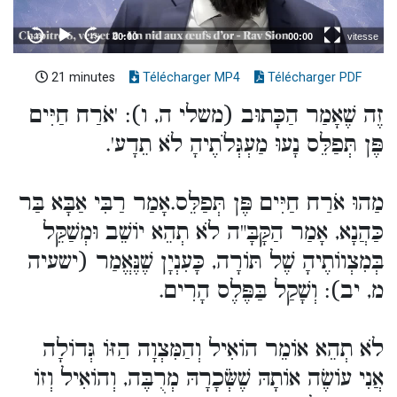
21 minutes
Télécharger MP4
Télécharger PDF
זֶה שֶׁאָמַר הַכָּתוּב (משלי ה, ו): 'אֹרַח חַיִּים
פֶּן תְּפַלֵּס נָעוּ מַעְגְּלֹתֶיהָ לֹא תֵדָע'.
מַהוּ אֹרַח חַיִּים פֶּן תְּפַלֵּס.אָמַר רַבִּי אַבָּא בַּר
כַּהֲנָא, אָמַר הַקָּבָּ"ה לֹא תְהֵא יוֹשֵׁב וּמְשַׁקֵּל
בְּמִצְווֹתֶיהָ שֶׁל תּוֹרָה, כָּעִנְיָן שֶׁנֶּאֱמַר (ישעיה
מ, יב): וְשָׁקַל בַּפֶּלֶס הָרִים.
לֹא תְהֵא אוֹמֵר הוֹאִיל וְהַמִּצְוָה הַזּוֹ גְּדוֹלָה
אֲנִי עוֹשֶׂה אוֹתָהּ שֶׁשְֹּׂכָרָהּ מְרֻבֶּה, וְהוֹאִיל וְזוֹ