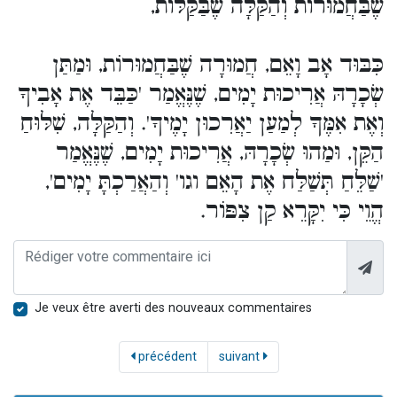
שֶׁבַּחֲמוּרוֹת וְהַקַּלָּה שֶׁבַּקַּלּוֹת,
כִּבּוּד אָב וָאֵם, חֲמוּרָה שֶׁבַּחֲמוּרוֹת, וּמַתַּן
שְׂכָרָהּ אֲרִיכוּת יָמִים, שֶׁנֶּאֱמַר 'כַּבֵּד אֶת אָבִיךָ
וְאֶת אִמֶּךָ לְמַעַן יַאֲרִכוּן יָמֶיךָ'. וְהַקַּלָּה, שִׁלּוּחַ
הַקֵּן, וּמַהוּ שְׂכָרָהּ, אֲרִיכוּת יָמִים, שֶׁנֶּאֱמַר
'שַׁלֵּחַ תְּשַׁלַּח אֶת הָאֵם וגו' וְהַאֲרַכְתָּ יָמִים',
הֱוֵי כִּי יִקָּרֵא קַן צִפּוֹר.
Je veux être averti des nouveaux commentaires
précédent
suivant