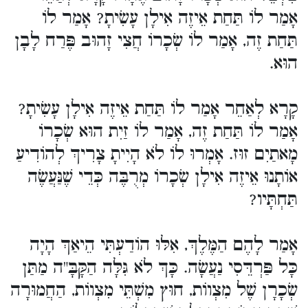
אָמַר לוֹ תַּחַת אֵיזֶה אִילָן עָשִׂיתָ? אָמַר לוֹ
תַּחַת זֶה, אָמַר לוֹ שְׂכָרוֹ חֲצִי זָהוּב פֶּרַח לָבָן
הוּא.
קָרָא לְאַחֵר אָמַר לוֹ תַּחַת אֵיזֶה אִילָן עָשִׂיתָ?
אָמַר לוֹ תַּחַת זֶה, אָמַר לוֹ זַיִת הוּא שְׂכָרוֹ
מָאתַיִם זוּז. אָמְרוּ לוֹ לֹא הָיִיתָ צָרִיךְ לְהוֹדִיעַ
אוֹתָנוּ אֵיזֶה אִילָן שְׂכָרוֹ מְרֻבֶּה כְּדֵי שֶׁנַּעֲשֶׂה
תַּחְתָּיו?
אָמַר לָהֶם הַמֶּלֶךְ, אִלּוּ הוֹדַעְתִּי הֵיאַךְ הָיָה
כָּל פַּרְדֵּסִי נַעֲשָׂה. כָּךְ לֹא גִּלָּה הַקָּבָּ"ה מַתַּן
שְׂכָרָן שֶׁל מִצְווֹת, חוּץ מִשְׁתֵּי מִצְווֹת, הַחֲמוּרָה