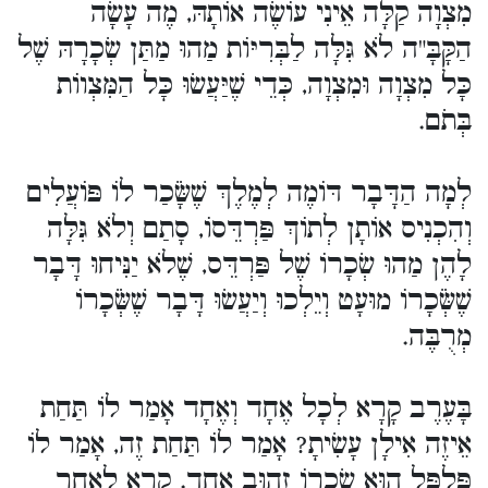
מִצְוָה קַלָּה אֵינִי עוֹשֶׂה אוֹתָהּ, מֶה עָשָׂה
הַקָּבָּ"ה לֹא גִּלָּה לַבְּרִיּוֹת מַהוּ מַתַּן שְׂכָרָהּ שֶׁל
כָּל מִצְוָה וּמִצְוָה, כְּדֵי שֶׁיַּעֲשׂוּ כָּל הַמִּצְווֹת
בְּתֹם.
לְמָה הַדָּבָר דּוֹמֶה לְמֶלֶךְ שֶׁשָֹּׂכַר לוֹ פּוֹעֲלִים
וְהִכְנִיס אוֹתָן לְתוֹךְ פַּרְדֵּסוֹ, סָתַם וְלֹא גִּלָּה
לָהֶן מַהוּ שְׂכָרוֹ שֶׁל פַּרְדֵּס, שֶׁלֹא יַנִּיחוּ דָּבָר
שֶׁשְֹּׂכָרוֹ מוּעָט וְיֵלְכוּ וְיַעֲשׂוּ דָּבָר שֶׁשְֹּׂכָרוֹ
מְרֻבֶּה.
בָּעֶרֶב קָרָא לְכָל אֶחָד וְאֶחָד אָמַר לוֹ תַּחַת
אֵיזֶה אִילָן עָשִׂיתָ? אָמַר לוֹ תַּחַת זֶה, אָמַר לוֹ
פִּלְפֵּל הוּא שְׂכָרוֹ זָהוּב אֶחָד. קָרָא לְאַחֵר