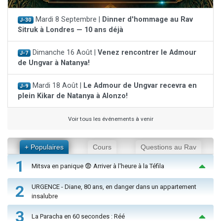
Mardi 8 Septembre |
Dinner d'hommage au Rav
J-30
Sitruk à Londres — 10 ans déjà
Dimanche 16 Août |
Venez rencontrer le Admour
J-7
de Ungvar à Natanya!
Mardi 18 Août |
Le Admour de Ungvar recevra en
J-9
plein Kikar de Natanya à Alonzo!
Voir tous les événements à venir
+ Populaires
Cours
Questions au Rav
1
Mitsva en panique 😨 Arriver à l'heure à la Téfila
2
URGENCE - Diane, 80 ans, en danger dans un appartement
insalubre
3
La Paracha en 60 secondes : Réé