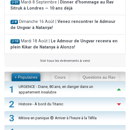
Mardi 8 Septembre |
Dinner d'hommage au Rav
J-31
Sitruk à Londres — 10 ans déjà
Dimanche 16 Août |
Venez rencontrer le Admour
J-8
de Ungvar à Natanya!
Mardi 18 Août |
Le Admour de Ungvar recevra en
J-10
plein Kikar de Natanya à Alonzo!
Voir tous les événements à venir
+ Populaires
Cours
Questions au Rav
1
URGENCE - Diane, 80 ans, en danger dans un
appartement insalubre
2
Histoire - À bord du Titanic
3
Mitsva en panique 😨 Arriver à l'heure à la Téfila