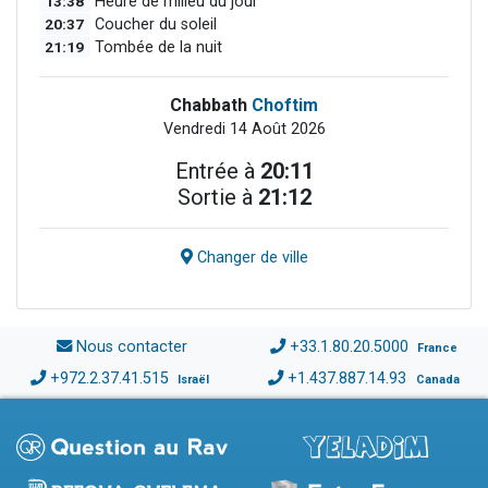
13:38
Heure de milieu du jour
20:37
Coucher du soleil
21:19
Tombée de la nuit
Chabbath
Choftim
Vendredi 14 Août 2026
Entrée à
20:11
Sortie à
21:12
Changer de ville
Nous contacter
+33.1.80.20.5000
France
+972.2.37.41.515
+1.437.887.14.93
Israël
Canada