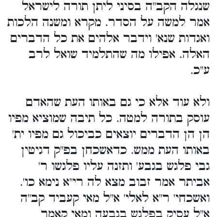
שנגלה הקב"ה בסיני ליתן תורה לישראל
אמר למשה על הסדר. מקרא ומשנה הלכות
ואגדות שנא' וידבר אלהים את כל הדברים
האלה. אפילו מה שהתלמיד שואל לרב
ע"כ.
ולא עוד אלא כי גם באותו העת שהאדם
עוסק בתורה למטה. כל תיבה שמוציא מפיו
הן הן הדברים יוצאים כביכול גם מפיו ית'
באותו העת ממש. כדאשכחן בפ"ק דגיטין
גבי פלגש בגבע' ותזנה עליו פלגשו ר'
אביתר אמר זבוב מצא לה רי"א נימא כו'.
ואשכחי' ר"א לאלי' א"ל מאי קעביד קב"ה
א"ל עסיק בפלגש בגבעה ומאי קאמר