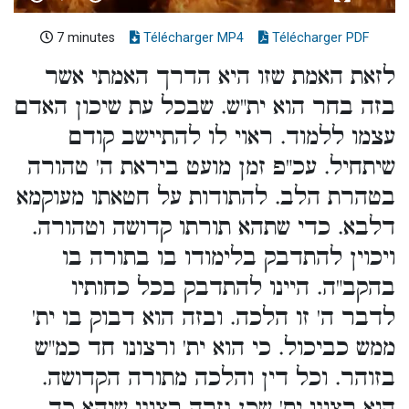
7 minutes
Télécharger MP4
Télécharger PDF
לזאת האמת שזו היא הדרך האמתי אשר
בזה בחר הוא ית"ש. שבכל עת שיכון האדם
עצמו ללמוד. ראוי לו להתיישב קודם
שיתחיל. עכ"פ זמן מועט ביראת ה' טהורה
בטהרת הלב. להתודות על חטאתו מעוקמא
דלבא. כדי שתהא תורתו קדושה וטהורה.
ויכוין להתדבק בלימודו בו בתורה בו
בהקב"ה. היינו להתדבק בכל כחותיו
לדבר ה' זו הלכה. ובזה הוא דבוק בו ית'
ממש כביכול. כי הוא ית' ורצונו חד כמ"ש
בזוהר. וכל דין והלכה מתורה הקדושה.
הוא רצונו ית' שכן גזרה רצונו שיהא כך