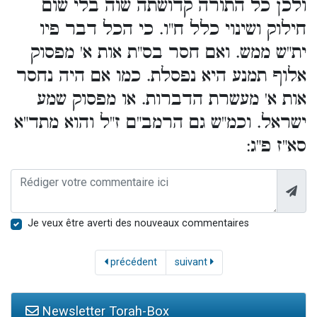
ולכן כל התורה קדושתה שוה בלי שום
חילוק ושינוי כלל ח"ו. כי הכל דבר פיו
ית"ש ממש. ואם חסר בס"ת אות א' מפסוק
אלוף תמנע היא נפסלת. כמו אם היה נחסר
אות א' מעשרת הדברות. או מפסוק שמע
ישראל. וכמ"ש גם הרמב"ם ז"ל והוא מתד"א
סא"ז פ"ג:
Je veux être averti des nouveaux commentaires
précédent
suivant
Newsletter Torah-Box