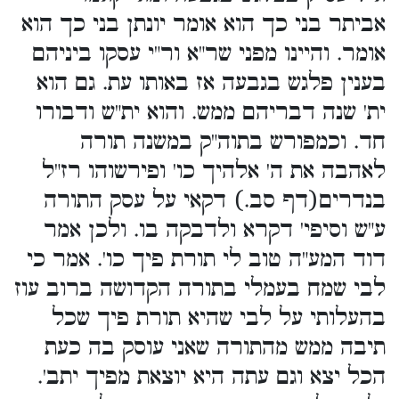
אביתר בני כך הוא אומר יונתן בני כך הוא
אומר. והיינו מפני שר"א ור"י עסקו ביניהם
בענין פלגש בגבעה אז באותו עת. גם הוא
ית' שנה דבריהם ממש. והוא ית"ש ודבורו
חד. וכמפורש בתוה"ק במשנה תורה
לאהבה את ה' אלהיך כו' ופירשוהו רז"ל
בנדרים(דף סב.) דקאי על עסק התורה
ע"ש וסיפי' דקרא ולדבקה בו. ולכן אמר
דוד המע"ה טוב לי תורת פיך כו'. אמר כי
לבי שמח בעמלי בתורה הקדושה ברוב עוז
בהעלותי על לבי שהיא תורת פיך שכל
תיבה ממש מהתורה שאני עוסק בה כעת
הכל יצא וגם עתה היא יוצאת מפיך יתב'.