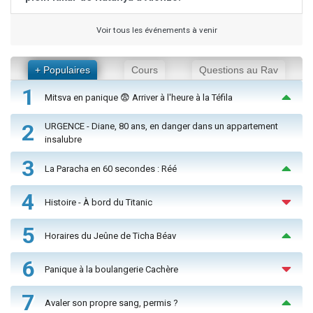
Voir tous les événements à venir
+ Populaires
Cours
Questions au Rav
1
Mitsva en panique 😨 Arriver à l'heure à la Téfila
2
URGENCE - Diane, 80 ans, en danger dans un appartement
insalubre
3
La Paracha en 60 secondes : Réé
4
Histoire - À bord du Titanic
5
Horaires du Jeûne de Ticha Béav
6
Panique à la boulangerie Cachère
7
Avaler son propre sang, permis ?