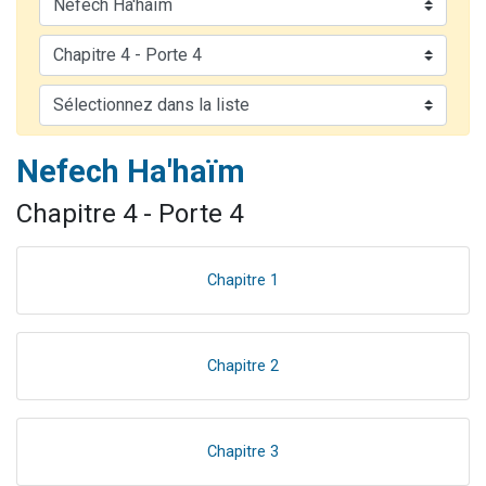
13 personnes viennent de demander une bénédiction
Il reste 49 places pour étudier en groupe sur Zoom
12 nouvelles musiques dans Torah-Box Music
2 personnes viennent de nous rejoindre sur WhatsApp
29 personnes viennent de demander une bénédiction
Nefech Ha'haïm
Chapitre 4 - Porte 4
Chapitre 1
Chapitre 2
Chapitre 3