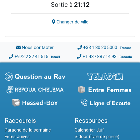
Sortie à
21:12
Changer de ville
Nous contacter
+33.1.80.20.5000
France
+972.2.37.41.515
+1.437.887.14.93
Israël
Canada
Raccourcis
Ressources
Paracha de la semaine
Calendrier Juif
Fêtes Juives
Sidour (livre de prière)