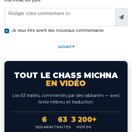
état initial, est pure.
Je veux être averti des nouveaux commentaires
suivant
TOUT LE CHASS MICHNA
EN VIDÉO
Les 63 traités, commentés par des rabbanim — avec
texte hébreu et traduction.
6
63
3 200+
SEDARIM
TRAITÉS
VIDÉOS