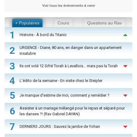
Voir tous les événements à venir
+ Populaires
Cours
Questions au Rav
1
Histoire - À bord du Titanic
2
URGENCE - Diane, 80 ans, en danger dans un appartement
insalubre
3
Ils ont volé 12 Sifré Torah à Levallois… mais pas la Torah
4
L'édito de la semaine - En visite chez le Steipler
5
Je manque d'estime de moi, comment y remédier ?
6
Assister à un mariage mélangé pour le repas et séparé pour
les danses ?! (Rav Gabriel DAYAN)
7
DERNIERS JOURS : Sauvez la jambe de Yohan