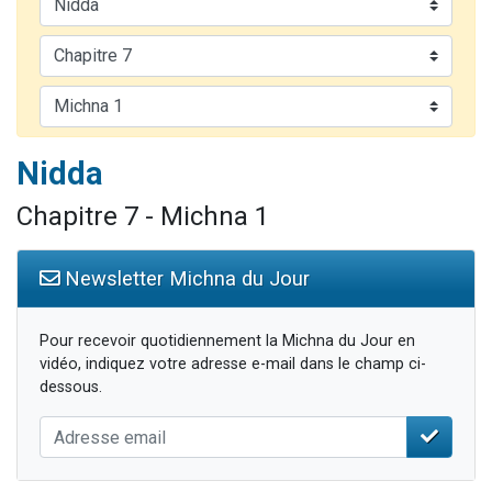
Nouvelle émission radio : Visions de grandeur n°104 : Le Chabbath et le Birkat Hamazone à travers le temps
61 personnes viennent de demander une bénédiction
Ariel vient de donner son Maasser
Il reste 49 places pour étudier en groupe sur Zoom
Eva vient de donner son Maasser
Nidda
Chapitre 7 - Michna 1
Newsletter Michna du Jour
Pour recevoir quotidiennement la Michna du Jour en
vidéo, indiquez votre adresse e-mail dans le champ ci-
dessous.