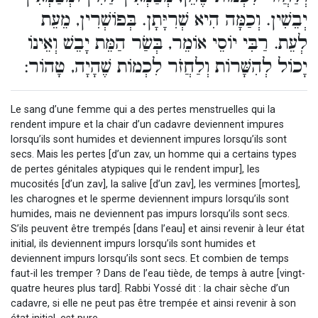
יְבֵשִׁין. וְכַמָּה הִיא שְׁרִיָּתָן. בְּפוֹשְׁרִין, מֵעֵת
לְעֵת. רַבִּי יוֹסֵי אוֹמֵר, בְּשַׂר הַמֵּת יָבֵשׁ וְאֵינוֹ
יָכוֹל לְהִשָּׁרוֹת וְלַחֲזֹר לִכְמוֹת שֶׁהָיָה, טָהוֹר:
Le sang d’une femme qui a des pertes menstruelles qui la
rendent impure et la chair d’un cadavre deviennent impures
lorsqu’ils sont humides et deviennent impures lorsqu’ils sont
secs. Mais les pertes [d’un zav, un homme qui a certains types
de pertes génitales atypiques qui le rendent impur], les
mucosités [d’un zav], la salive [d’un zav], les vermines [mortes],
les charognes et le sperme deviennent impurs lorsqu’ils sont
humides, mais ne deviennent pas impurs lorsqu’ils sont secs.
S’ils peuvent être trempés [dans l’eau] et ainsi revenir à leur état
initial, ils deviennent impurs lorsqu’ils sont humides et
deviennent impurs lorsqu’ils sont secs. Et combien de temps
faut-il les tremper ? Dans de l’eau tiède, de temps à autre [vingt-
quatre heures plus tard]. Rabbi Yossé dit : la chair sèche d’un
cadavre, si elle ne peut pas être trempée et ainsi revenir à son