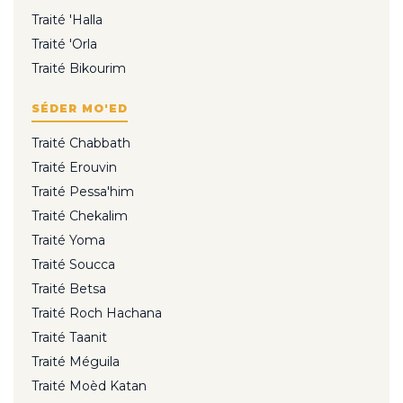
Traité 'Halla
Traité 'Orla
Traité Bikourim
SÉDER MO'ED
Traité Chabbath
Traité Erouvin
Traité Pessa'him
Traité Chekalim
Traité Yoma
Traité Soucca
Traité Betsa
Traité Roch Hachana
Traité Taanit
Traité Méguila
Traité Moèd Katan