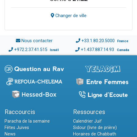
Changer de ville
Nous contacter
+33.1.80.20.5000
France
+972.2.37.41.515
+1.437.887.14.93
Israël
Canada
Raccourcis
Ressources
Paracha de la semaine
Calendrier Juif
Fêtes Juives
Sidour (livre de prière)
News
Horaires de Chabbath