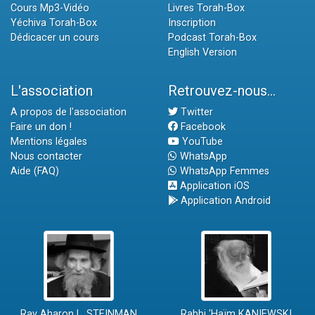
Cours Mp3-Vidéo
Livres Torah-Box
Yéchiva Torah-Box
Inscription
Dédicacer un cours
Podcast Torah-Box
English Version
L'association
Retrouvez-nous...
A propos de l'association
Twitter
Faire un don !
Facebook
Mentions légales
YouTube
Nous contacter
WhatsApp
Aide (FAQ)
WhatsApp Femmes
Application iOS
Application Android
Rav Aharon L. STEINMAN
Rabbi 'Haïm KANIEWSKI