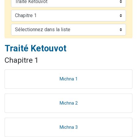
Il reste 49 places pour étudier en groupe sur Zoom
12 nouvelles musiques dans Torah-Box Music
3 personnes viennent de nous rejoindre sur WhatsApp
2 personnes viennent de nous rejoindre sur WhatsApp
2 personnes viennent de nous rejoindre sur WhatsApp
Traité Ketouvot
Chapitre 1
Michna 1
Michna 2
Michna 3