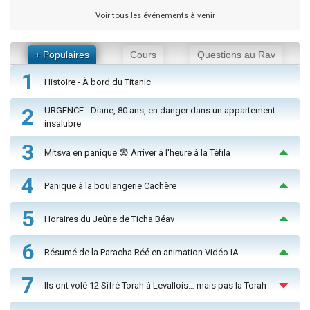
Voir tous les événements à venir
+ Populaires
Cours
Questions au Rav
1
Histoire - À bord du Titanic
2
URGENCE - Diane, 80 ans, en danger dans un appartement
insalubre
3
Mitsva en panique 😨 Arriver à l'heure à la Téfila
4
Panique à la boulangerie Cachère
5
Horaires du Jeûne de Ticha Béav
6
Résumé de la Paracha Réé en animation Vidéo IA
7
Ils ont volé 12 Sifré Torah à Levallois… mais pas la Torah