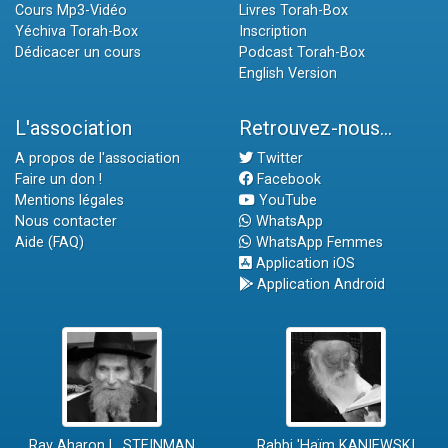
Cours Mp3-Vidéo
Livres Torah-Box
Yéchiva Torah-Box
Inscription
Dédicacer un cours
Podcast Torah-Box
English Version
L'association
Retrouvez-nous...
A propos de l'association
Twitter
Faire un don !
Facebook
Mentions légales
YouTube
Nous contacter
WhatsApp
Aide (FAQ)
WhatsApp Femmes
Application iOS
Application Android
Rav Aharon L. STEINMAN
Rabbi 'Haïm KANIEWSKI