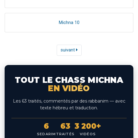
Michna 10
suivant
TOUT LE CHASS MICHNA
EN VIDÉO
Les 63 traités, commentés par des rabbanim — avec
texte hébreu et traduction.
6
63
3 200+
SEDARIM
TRAITÉS
VIDÉOS