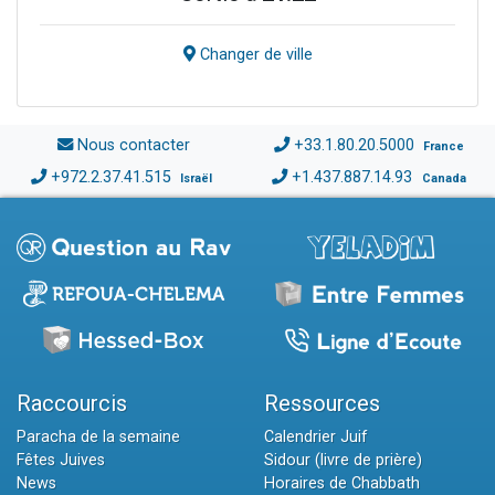
Changer de ville
Nous contacter
+33.1.80.20.5000
France
+972.2.37.41.515
+1.437.887.14.93
Israël
Canada
Raccourcis
Ressources
Paracha de la semaine
Calendrier Juif
Fêtes Juives
Sidour (livre de prière)
News
Horaires de Chabbath