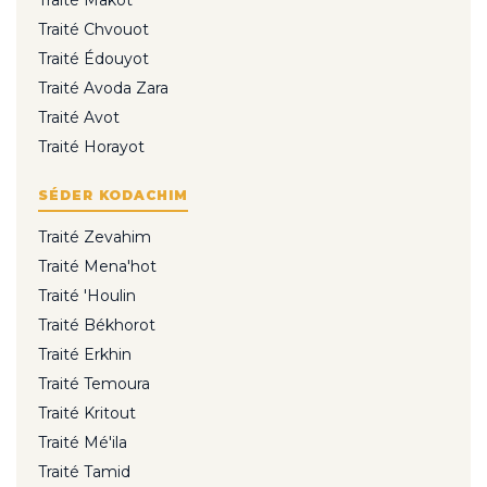
Traité Makot
Traité Chvouot
Traité Édouyot
Traité Avoda Zara
Traité Avot
Traité Horayot
SÉDER KODACHIM
Traité Zevahim
Traité Mena'hot
Traité 'Houlin
Traité Békhorot
Traité Erkhin
Traité Temoura
Traité Kritout
Traité Mé'ila
Traité Tamid