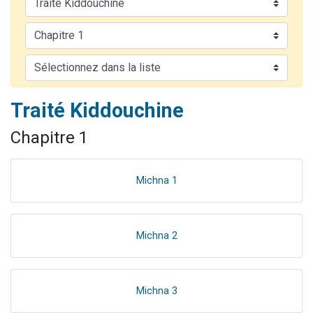
2 personnes viennent de faire un don pour 1 Journée de Vacances Pour les Enfants
17 personnes viennent de demander une bénédiction
4 personnes viennent de nous rejoindre sur WhatsApp
Il reste 49 places pour étudier en groupe sur Zoom
2 personnes viennent de nous rejoindre sur WhatsApp
Traité Kiddouchine
Chapitre 1
Michna 1
Michna 2
Michna 3