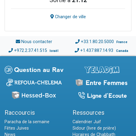
Sortie à
21:12
Changer de ville
Nous contacter
+33.1.80.20.5000
France
+972.2.37.41.515
+1.437.887.14.93
Israël
Canada
Raccourcis
Ressources
Paracha de la semaine
Calendrier Juif
Fêtes Juives
Sidour (livre de prière)
News
Horaires de Chabbath