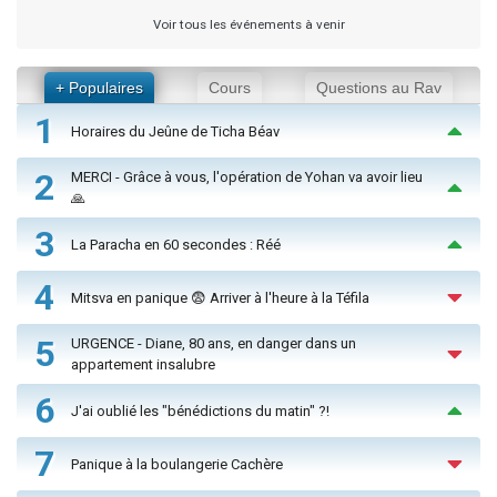
Voir tous les événements à venir
+ Populaires
Cours
Questions au Rav
1
Horaires du Jeûne de Ticha Béav
2
MERCI - Grâce à vous, l'opération de Yohan va avoir lieu
🙏
3
La Paracha en 60 secondes : Réé
4
Mitsva en panique 😨 Arriver à l'heure à la Téfila
5
URGENCE - Diane, 80 ans, en danger dans un
appartement insalubre
6
J'ai oublié les "bénédictions du matin" ?!
7
Panique à la boulangerie Cachère