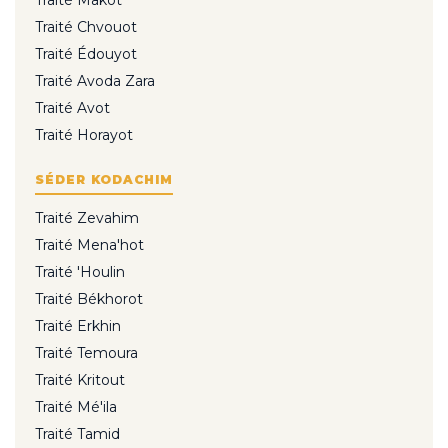
Traité Makot
Traité Chvouot
Traité Édouyot
Traité Avoda Zara
Traité Avot
Traité Horayot
SÉDER KODACHIM
Traité Zevahim
Traité Mena'hot
Traité 'Houlin
Traité Békhorot
Traité Erkhin
Traité Temoura
Traité Kritout
Traité Mé'ila
Traité Tamid