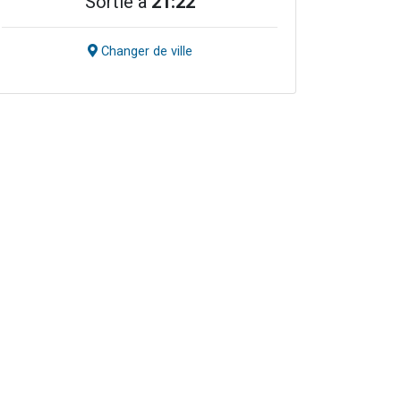
Sortie à
21:22
Changer de ville