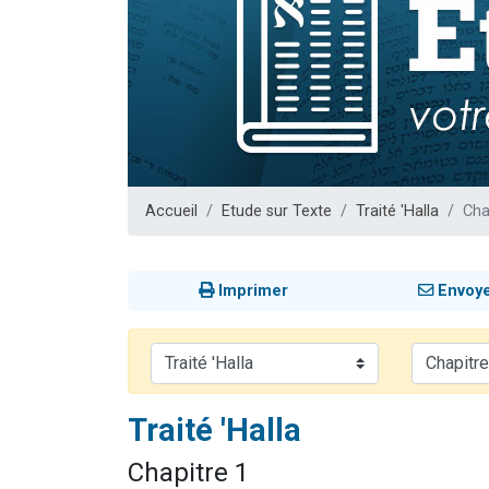
Il reste 
3 personnes 
2 personnes 
2 nouvel
6 personnes 
Accueil
Etude sur Texte
Traité 'Halla
Cha
Imprimer
Envoy
Traité 'Halla
Chapitre 1