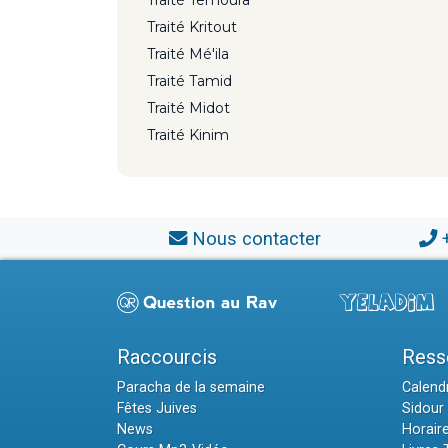
Traité Kritout
Traité Mé'ila
Traité Tamid
Traité Midot
Traité Kinim
Nous contacter
Raccourcis
Ress
Paracha de la semaine
Calendr
Fêtes Juives
Sidour 
News
Horair