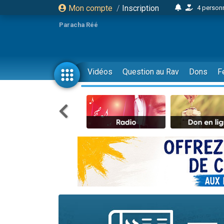
Mon compte
/
Inscription
4 personn
2 personn
Paracha Réé
17 personnes
4 personnes 
Il reste 
Vidéos
Question au Rav
Dons
F
23 person
Eva vient de
4 personnes 
3 personnes 
3 personn
Odaya vient 
2 personnes 
13 personnes
12 nouve
30 perso