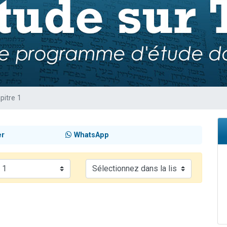
49 places pour étudier en groupe sur Zoom
viennent de nous rejoindre sur WhatsApp
viennent de nous rejoindre sur WhatsApp
les musiques dans Torah-Box Music
viennent de nous rejoindre sur WhatsApp
pitre 1
er
WhatsApp