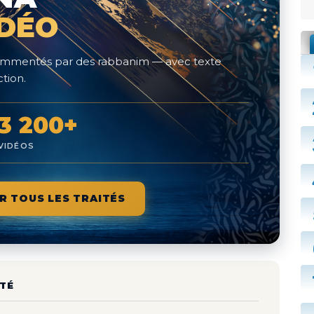
IDÉO
 commentés par des rabbanim — avec texte
tion.
3 200+
VIDÉOS
R TOUS LES TRAITÉS
TÉ