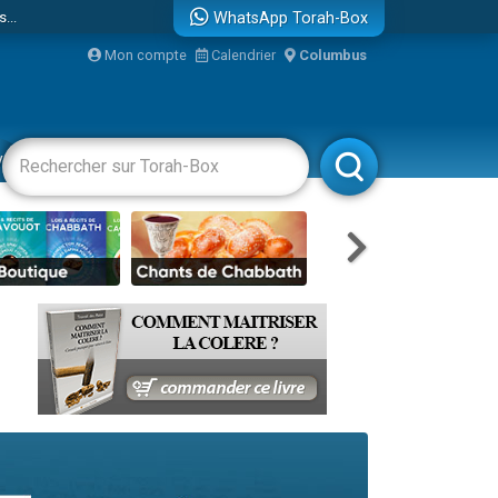
...
WhatsApp Torah-Box
Mon compte
Calendrier
Columbus
vertissements
Livres
Rabbanim
bre