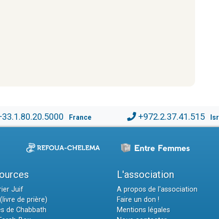
+33.1.80.20.5000
+972.2.37.41.515
France
Is
ources
L'association
ier Juif
A propos de l'association
(livre de prière)
Faire un don !
es de Chabbath
Mentions légales