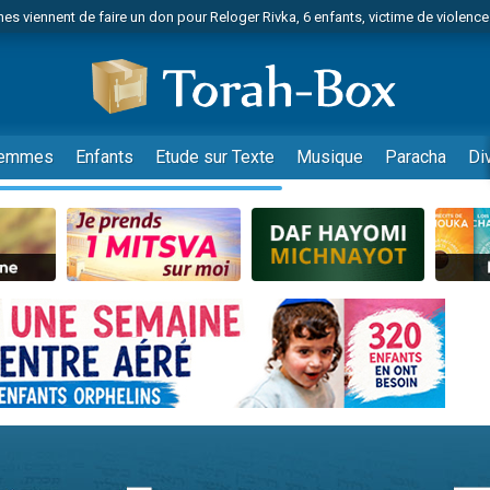
es viennent de faire un don pour Reloger Rivka, 6 enfants, victime de violences
es viennent de faire un don pour 1 Journée de Vacances Pour les Enfants
 viennent de demander une bénédiction
viennent de nous rejoindre sur WhatsApp
49 places pour étudier en groupe sur Zoom
emmes
Enfants
Etude sur Texte
Musique
Paracha
Di
nes viennent de faire un don pour Diane, 80 ans, dans un appartement insalu
 donner son Maasser
viennent de nous rejoindre sur WhatsApp
viennent de nous rejoindre sur WhatsApp
es viennent de faire un don pour 5 jours de vacances aux Orphelins
de donner son Maasser
viennent de nous rejoindre sur WhatsApp
 viennent de demander une bénédiction
lles musiques dans Torah-Box Music
nnes viennent de faire un don pour Sauvez la jambe de Yohan