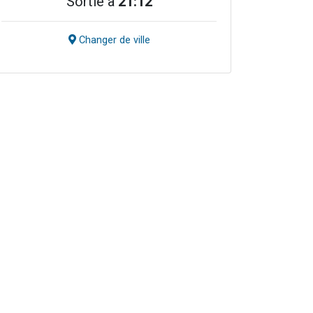
Sortie à
21:12
Changer de ville