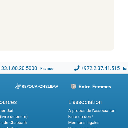
+33.1.80.20.5000
+972.2.37.41.515
France
Is
ources
L'association
ier Juif
A propos de l'association
(livre de prière)
Faire un don !
es de Chabbath
Mentions légales