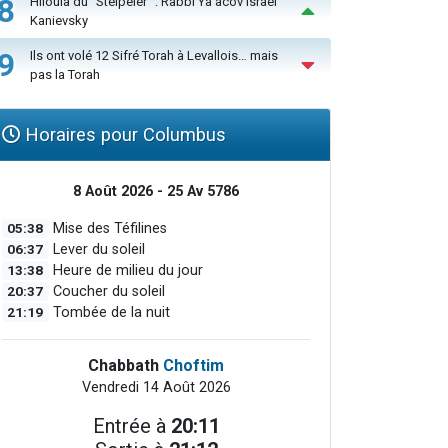
8
Hiloula du "Steïpeler" : Rabbi Ya’acov Israël
Kanievsky
9
Ils ont volé 12 Sifré Torah à Levallois… mais
pas la Torah
Horaires pour Columbus
8 Août 2026 - 25 Av 5786
05:38
Mise des Téfilines
06:37
Lever du soleil
13:38
Heure de milieu du jour
20:37
Coucher du soleil
21:19
Tombée de la nuit
Chabbath
Choftim
Vendredi 14 Août 2026
Entrée à
20:11