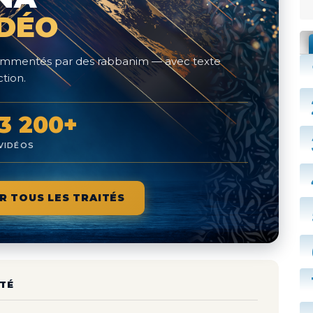
IDÉO
 commentés par des rabbanim — avec texte
tion.
3 200+
VIDÉOS
R TOUS LES TRAITÉS
TÉ