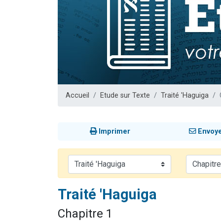
13 personnes
30 perso
Il reste 
12 nouve
29 personnes
Accueil
Etude sur Texte
Traité 'Haguiga
Imprimer
Envoy
Traité 'Haguiga
Chapitre 1