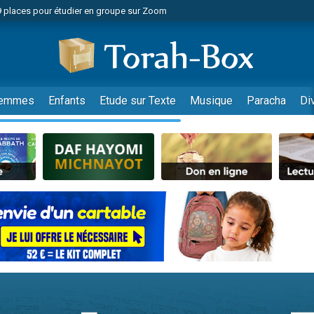
49 places pour étudier en groupe sur Zoom
nes viennent de faire un don pour Diane, 80 ans, dans un appartement insalu
viennent de nous rejoindre sur WhatsApp
viennent de nous rejoindre sur WhatsApp
es viennent de faire un don pour Reloger Rivka, 6 enfants, victime de violences
emmes
Enfants
Etude sur Texte
Musique
Paracha
Di
es viennent de faire un don pour 1 Journée de Vacances Pour les Enfants
 viennent de demander une bénédiction
viennent de nous rejoindre sur WhatsApp
49 places pour étudier en groupe sur Zoom
 donner son Maasser
viennent de nous rejoindre sur WhatsApp
viennent de nous rejoindre sur WhatsApp
de donner son Maasser
es viennent de faire un don pour 5 jours de vacances aux Orphelins
viennent de nous rejoindre sur WhatsApp