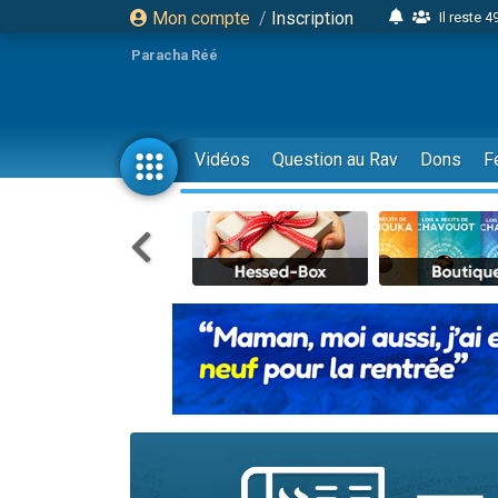
Mon compte
/
Inscription
Il reste 
16 person
Paracha Réé
2 personnes 
6 personnes 
4 personn
Vidéos
Question au Rav
Dons
F
2 personn
17 personnes
4 personnes 
Il reste 
Eva vient de
4 personnes 
3 personnes 
Odaya vient 
3 personn
2 personnes 