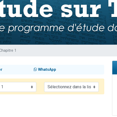
 viennent de demander une bénédiction
nnes viennent de faire un don pour Sauvez la jambe de Yohan
49 places pour étudier en groupe sur Zoom
lles musiques dans Torah-Box Music
 viennent de demander une bénédiction
Chapitre 1
er
WhatsApp