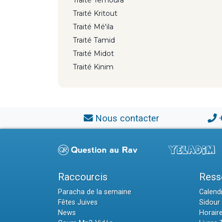
Traité Kritout
Traité Mé'ila
Traité Tamid
Traité Midot
Traité Kinim
Nous contacter
Raccourcis
Ress
Paracha de la semaine
Calendr
Fêtes Juives
Sidour 
News
Horair