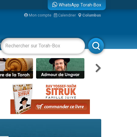
WhatsApp Torah-Box
bre
Mon compte
Calendrier
Columbus
...
vertissements
Livres
Rabbanim