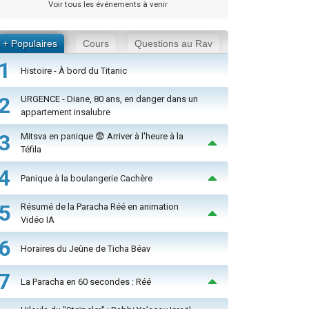
Voir tous les événements à venir
+ Populaires
Cours
Questions au Rav
1
Histoire - À bord du Titanic
2
URGENCE - Diane, 80 ans, en danger dans un
appartement insalubre
3
Mitsva en panique 😨 Arriver à l'heure à la
Téfila
4
Panique à la boulangerie Cachère
5
Résumé de la Paracha Réé en animation
Vidéo IA
6
Horaires du Jeûne de Ticha Béav
7
La Paracha en 60 secondes : Réé