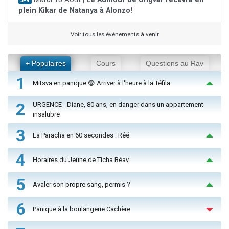
J-9
plein Kikar de Natanya à Alonzo!
Voir tous les événements à venir
+ Populaires
Cours
Questions au Rav
1
Mitsva en panique 😨 Arriver à l'heure à la Téfila
2
URGENCE - Diane, 80 ans, en danger dans un appartement
insalubre
3
La Paracha en 60 secondes : Réé
4
Horaires du Jeûne de Ticha Béav
5
Avaler son propre sang, permis ?
6
Panique à la boulangerie Cachère