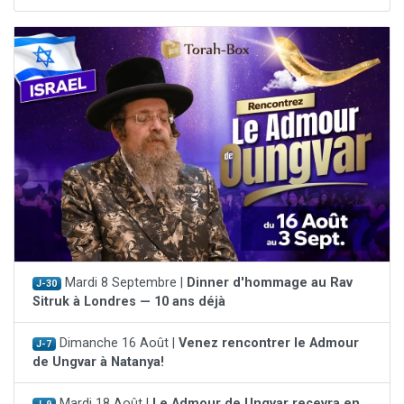
Mardi 8 Septembre |
Dinner d'hommage au Rav
J-30
Sitruk à Londres — 10 ans déjà
Dimanche 16 Août |
Venez rencontrer le Admour
J-7
de Ungvar à Natanya!
Mardi 18 Août |
Le Admour de Ungvar recevra en