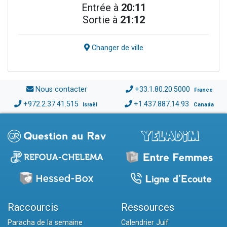
Entrée à
20:11
Sortie à
21:12
Changer de ville
Nous contacter
+33.1.80.20.5000
France
+972.2.37.41.515
+1.437.887.14.93
Israël
Canada
Raccourcis
Ressources
Paracha de la semaine
Calendrier Juif