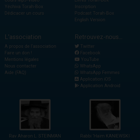
Cours Mp3-Vidéo
Livres Torah-Box
Yéchiva Torah-Box
Inscription
Dédicacer un cours
Podcast Torah-Box
English Version
L'association
Retrouvez-nous...
A propos de l'association
Twitter
Faire un don !
Facebook
Mentions légales
YouTube
Nous contacter
WhatsApp
Aide (FAQ)
WhatsApp Femmes
Application iOS
Application Android
Rav Aharon L. STEINMAN
Rabbi 'Haïm KANIEWSKI