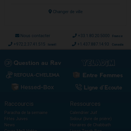
Changer de ville
Nous contacter
+33.1.80.20.5000
France
+972.2.37.41.515
+1.437.887.14.93
Israël
Canada
Raccourcis
Ressources
Paracha de la semaine
Calendrier Juif
Fêtes Juives
Sidour (livre de prière)
News
Horaires de Chabbath