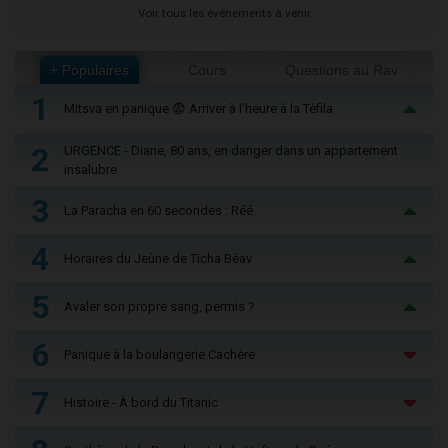
Voir tous les événements à venir
+ Populaires
Cours
Questions au Rav
1
Mitsva en panique 😨 Arriver à l'heure à la Téfila
2
URGENCE - Diane, 80 ans, en danger dans un appartement
insalubre
3
La Paracha en 60 secondes : Réé
4
Horaires du Jeûne de Ticha Béav
5
Avaler son propre sang, permis ?
6
Panique à la boulangerie Cachère
7
Histoire - À bord du Titanic