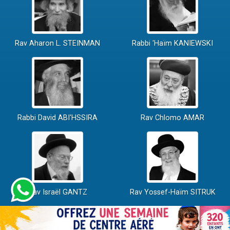
Rav Aharon L. STEINMAN
Rabbi 'Haïm KANIEWSKI
Rabbi David ABI'HSSIRA
Rav Chlomo AMAR
Rav Israël GANTZ
Rav Yossef-Haïm SITRUK