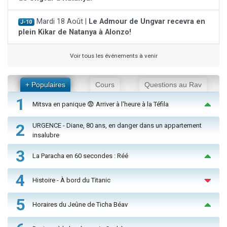
Mardi 18 Août |
Le Admour de Ungvar recevra en
J-10
plein Kikar de Natanya à Alonzo!
Voir tous les événements à venir
+ Populaires
Cours
Questions au Rav
1
Mitsva en panique 😨 Arriver à l'heure à la Téfila
2
URGENCE - Diane, 80 ans, en danger dans un appartement
insalubre
3
La Paracha en 60 secondes : Réé
4
Histoire - À bord du Titanic
5
Horaires du Jeûne de Ticha Béav