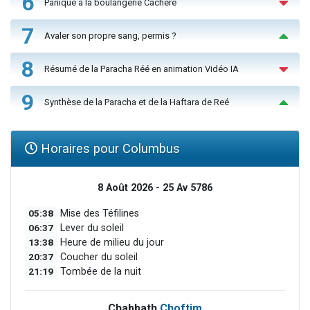
6
Panique à la boulangerie Cachère
7
Avaler son propre sang, permis ?
8
Résumé de la Paracha Réé en animation Vidéo IA
9
Synthèse de la Paracha et de la Haftara de Reé
Horaires pour Columbus
8 Août 2026 - 25 Av 5786
05:38
Mise des Téfilines
06:37
Lever du soleil
13:38
Heure de milieu du jour
20:37
Coucher du soleil
21:19
Tombée de la nuit
Chabbath
Choftim