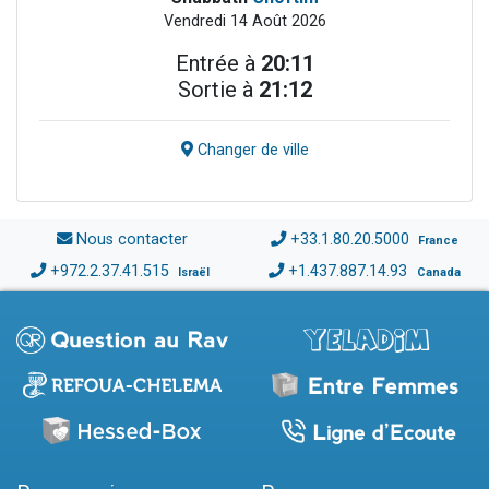
Vendredi 14 Août 2026
Entrée à
20:11
Sortie à
21:12
Changer de ville
Nous contacter
+33.1.80.20.5000
France
+972.2.37.41.515
+1.437.887.14.93
Israël
Canada