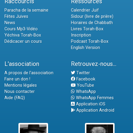
Raccourcis
Ressources
Paracha de la semaine
Calendrier Juif
Fêtes Juives
Sidour (livre de prière)
News
Horaires de Chabbath
Cours Mp3-Vidéo
Livres Torah-Box
Yéchiva Torah-Box
Inscription
Dédicacer un cours
Podcast Torah-Box
English Version
L'association
Retrouvez-nous...
A propos de l'association
Twitter
Faire un don !
Facebook
Mentions légales
YouTube
Nous contacter
WhatsApp
Aide (FAQ)
WhatsApp Femmes
Application iOS
Application Android