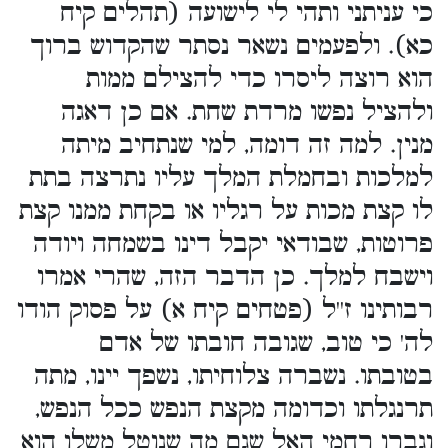
כי עניתני ותהי לי לישועה (תהלים קיח
כא). ולפעמים נשאר נסתר שהקדוש ברוך
הוא רוצה ליסרו כדי להצילם ממות
ולהציל נפשו מרדת שחת. אם כן דאגה
מנין. למה זה דומה, למי שנתחיב מיתה
למלכות ובחמלת המלך עליו נתרצה בתת
לו קצת מכות על רגליו או בקחת ממנו קצת
פרוטות, שבודאי יקבל דינו בשמחה ויודה
וישבח למלך. כן הדבר הזה, שהרי אמרו
רבותינו ז''ל (פטחים קיח א) על פסוק הודו
לה' כי טוב, שגובה חובתו של אדם
בטובתו. נשברה צלוחיתו, נשפך יינו, מתה
תרנגלתו וכדומה מקצת הנפש ככל הנפש,
וגברו רחמי האל שגם מה שנוטל משלו הוא