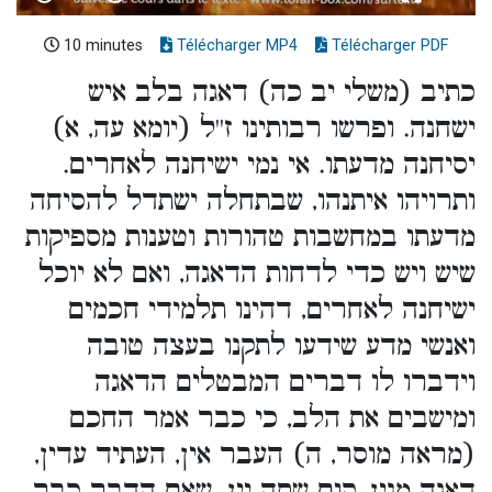
10 minutes
Télécharger MP4
Télécharger PDF
כתיב (משלי יב כה) דאגה בלב איש
ישחנה. ופרשו רבותינו ז''ל (יומא עה, א)
יסיחנה מדעתו. אי נמי ישיחנה לאחרים.
ותרויהו איתנהו, שבתחלה ישתדל להסיחה
מדעתו במחשבות טהורות וטענות מספיקות
שיש ויש כדי לדחות הדאגה, ואם לא יוכל
ישיחנה לאחרים, דהינו תלמידי חכמים
ואנשי מדע שידעו לתקנו בעצה טובה
וידברו לו דברים המבטלים הדאגה
ומישבים את הלב, כי כבר אמר החכם
(מראה מוסר, ה) העבר אין, העתיד עדין,
דאגה מנין, קום שתה יין. שאם הדבר כבר