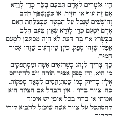
הָיוּ אוֹמְרִים לְאָדָם תִּטְעַם בָּשָׂר כְּדֵי לְוַדֵּא
אִם זֶה עוֹף אוֹ חֲזִיר. אוֹ כְּשֶׁנִּשְׁפַּךְ חָלָב
וְחוֹשְׁשִׁים שֶׁנָּפַל עַל הַבָּשָׂר שֶׁבְּצַלַּחַת הַאִם
אָדָם יִטְעַם כְּדֵי לְוַדֵּא שֶׁאֵין טַעַם חָלָב
בַּבָּשָׂר? אַף בָּר דַּעַת לֹא הָיָה מִסְתַּכֵּן לִטְעֹם
אֲפִלּוּ שֶׁזֶּהוּ סָפֵק, כֵּיוָן שֶׁיּוֹדְעִים שֶׁזֶּהוּ אִסּוּר
חָמוּר.
כָּךְ צָרִיךְ לִנְהֹג כְּשֶׁרוֹאִים אִשָּׁה וּמִסְתַּפְּקִים
מִי הִיא, זֶהוּ סָפֵק אִסּוּר תּוֹרָה וְיֵשׁ לְהִתְיַחֵס
אֶלָיו בְּדִיּוּק כְּמוֹ שֶׁמִּתְיַחֲסִים לִשְׁאָר סְפֵקוֹת.
כה. ציור בדוי - אין הבדל אם הציור הוא
אמיתי או בדוי בכל אופן יש איסור
להסתכל על ציור אשה שיכול להביא לידי