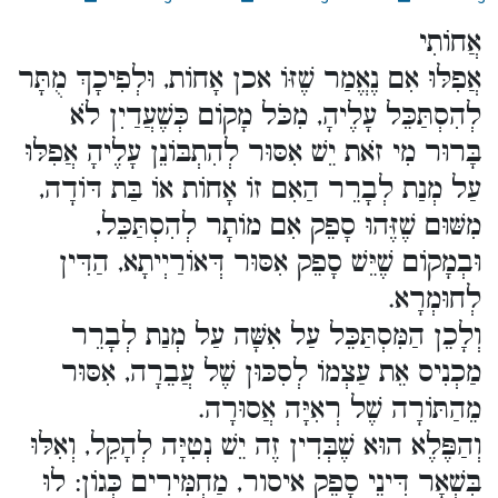
אֲחוֹתִי
אֲפִלּוּ אִם נֶאֱמַר שֶׁזּוֹ אכן אָחוֹת, וּלְפִיכָךְ מֻתָּר
לְהִסְתַּכֵּל עָלֶיהָ, מִכֹּל מָקוֹם כְּשֶׁעֲדַיִן לֹא
בָּרוּר מִי זֹאת יֵשׁ אִסּוּר לְהִתְבּוֹנֵן עָלֶיהָ אֲפִלּוּ
עַל מְנַת לְבָרֵר הַאִם זוֹ אָחוֹת אוֹ בַּת דּוֹדָה,
מִשּׁוּם שֶׁזֶּהוּ סָפֵק אִם מוֹתָר לְהִסְתַּכֵּל,
וּבְמָקוֹם שֶׁיֵּשׁ סָפֵק אִסּוּר דְּאוֹרַיְיתָא, הַדִּין
לְחוּמְרָא.
וְלָכֵן הַמִּסְתַּכֵּל עַל אִשָּׁה עַל מְנַת לְבָרֵר
מַכְנִיס אֵת עַצְמוֹ לְסִכּוּן שֶׁל עֲבֵרָה, אִסּוּר
מֵהַתּוֹרָה שֶׁל רְאִיָּה אֲסוּרָה.
וְהַפֶּלֶא הוּא שֶׁבְּדִין זֶה יֵשׁ נְטִיָּה לְהָקֵל, וְאִלּוּ
בִּשְׁאָר דִּינֵי סָפֵק איסור, מַחְמִּירִים כְּגוֹן: לוּ