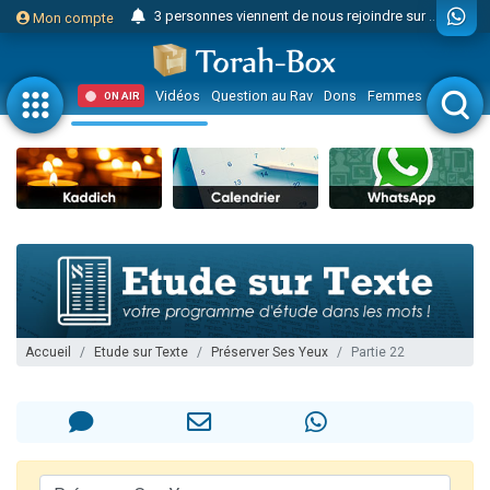
3 personnes viennent de nous rejoindre sur WhatsApp
Mon compte
Odaya vient de donner son Maasser
3 personnes viennent de faire un don pour 5 jours de vacances aux Orphelins
Vidéos
Question au Rav
Dons
Femmes
Enfants
ON AIR
3 personnes viennent de faire un don pour Diane, 80 ans, dans un appartement insalubre
2 personnes viennent de nous rejoindre sur WhatsApp
13 personnes viennent de demander une bénédiction
30 personnes viennent de faire un don pour Sauvez la jambe de Yohan
Il reste 49 places pour étudier en groupe sur Zoom
12 nouvelles musiques dans Torah-Box Music
3 personnes viennent de nous rejoindre sur WhatsApp
2 personnes viennent de nous rejoindre sur WhatsApp
Accueil
Etude sur Texte
Préserver Ses Yeux
Partie 22
2 nouvelles musiques dans Torah-Box Music
3 personnes viennent de nous rejoindre sur WhatsApp
8 personnes viennent de faire un don pour Tsédaka : pauvres d'Israel
Nouvelle émission radio : Visions de grandeur n°104 : Le Chabbath et le Birkat Hamazone à travers le temps