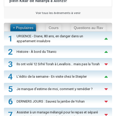
plein Kikar de Natanya à Alonzo!
Voir tous les événements à venir
+ Populaires
Cours
Questions au Rav
1
URGENCE - Diane, 80 ans, en danger dans un
appartement insalubre
2
Histoire - À bord du Titanic
3
Ils ont volé 12 Sifré Torah à Levallois… mais pas la Torah
4
L'édito de la semaine - En visite chez le Steipler
5
Je manque d'estime de moi, comment y remédier ?
6
DERNIERS JOURS : Sauvez la jambe de Yohan
7
Assister à un mariage mélangé pour le repas et séparé