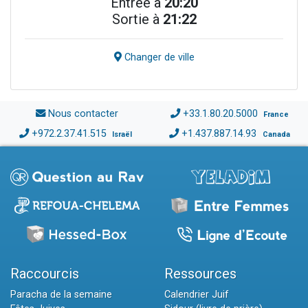
Entrée à
20:20
Sortie à
21:22
Changer de ville
Nous contacter
+33.1.80.20.5000
France
+972.2.37.41.515
+1.437.887.14.93
Israël
Canada
Raccourcis
Ressources
Paracha de la semaine
Calendrier Juif