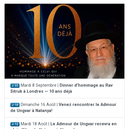
Mardi 8 Septembre |
Dinner d'hommage au Rav
J-33
Sitruk à Londres — 10 ans déjà
Dimanche 16 Août |
Venez rencontrer le Admour
J-10
de Ungvar à Natanya!
Mardi 18 Août |
Le Admour de Ungvar recevra en
J-12