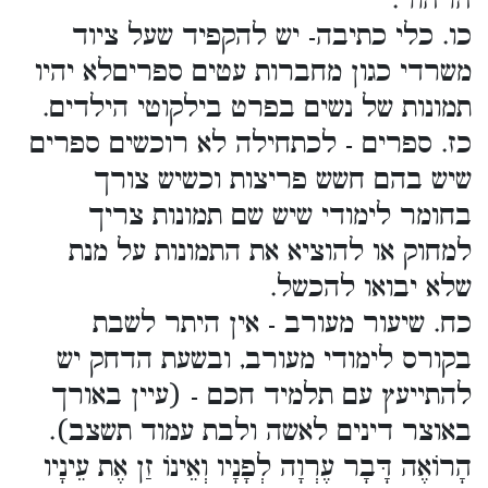
הרהור.
כו. כלי כתיבה- יש להקפיד שעל ציוד
משרדי כגון מחברות עטים ספריםלא יהיו
תמונות של נשים בפרט בילקוטי הילדים.
כז. ספרים - לכתחילה לא רוכשים ספרים
שיש בהם חשש פריצות וכשיש צורך
בחומר לימודי שיש שם תמונות צריך
למחוק או להוציא את התמונות על מנת
שלא יבואו להכשל.
כח. שיעור מעורב - אין היתר לשבת
בקורס לימודי מעורב, ובשעת הדחק יש
להתייעץ עם תלמיד חכם - (עיין באורך
באוצר דינים לאשה ולבת עמוד תשצב).
הָרוֹאֶה דָּבָר עֶרְוָה לְפָנָיו וְאֵינוֹ זַן אֶת עֵינָיו