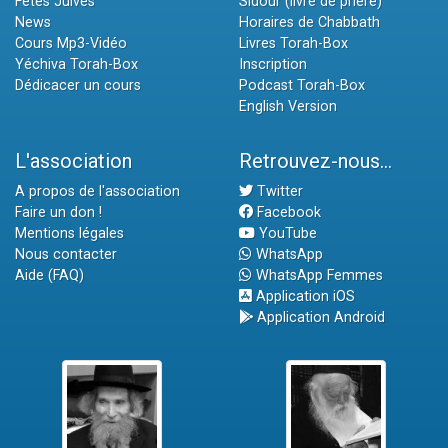
Fêtes Juives
Sidour (livre de prière)
News
Horaires de Chabbath
Cours Mp3-Vidéo
Livres Torah-Box
Yéchiva Torah-Box
Inscription
Dédicacer un cours
Podcast Torah-Box
English Version
L'association
Retrouvez-nous...
A propos de l'association
Twitter
Faire un don !
Facebook
Mentions légales
YouTube
Nous contacter
WhatsApp
Aide (FAQ)
WhatsApp Femmes
Application iOS
Application Android