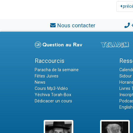
préc
Nous contacter
Raccourcis
Ress
Paracha de la semaine
Calendr
Fêtes Juives
Sidour 
News
Horair
Cours Mp3-Vidéo
Livres
Yéchiva Torah-Box
Inscrip
Dédicacer un cours
Podcas
English