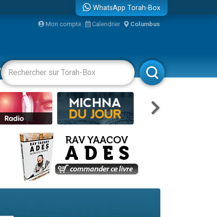
WhatsApp Torah-Box
bre
Mon compte
Calendrier
Columbus
...
vertissements
Livres
Rabbanim