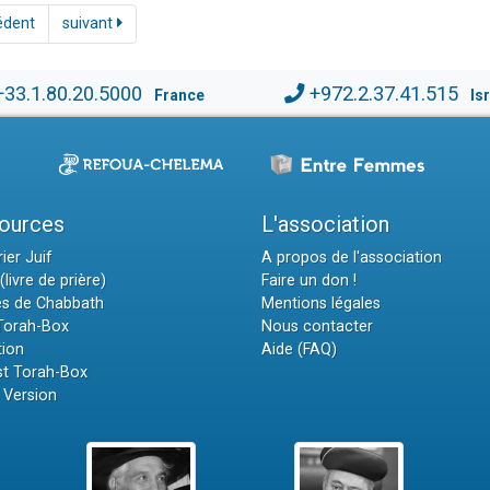
édent
suivant
+33.1.80.20.5000
+972.2.37.41.515
France
Is
ources
L'association
ier Juif
A propos de l'association
(livre de prière)
Faire un don !
es de Chabbath
Mentions légales
 Torah-Box
Nous contacter
tion
Aide (FAQ)
t Torah-Box
 Version