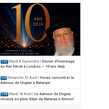
Mardi 8 Septembre |
Dinner d'hommage
J-31
au Rav Sitruk à Londres — 10 ans déjà
Dimanche 16 Août |
Venez rencontrer le
J-8
Admour de Ungvar à Natanya!
Mardi 18 Août |
Le Admour de Ungvar
J-10
recevra en plein Kikar de Natanya à Alonzo!