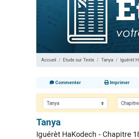
13 personnes
30 perso
Il reste 
12 nouve
29 personnes
Accueil
Etude sur Texte
Tanya
Iguérèt 
Commenter
Imprimer
Tanya
Iguérèt HaKodech - Chapitre 1