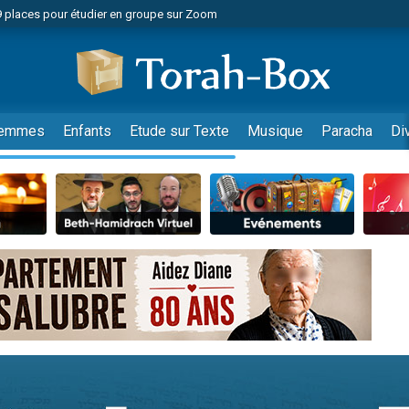
49 places pour étudier en groupe sur Zoom
nes viennent de faire un don pour Diane, 80 ans, dans un appartement insalu
viennent de nous rejoindre sur WhatsApp
viennent de nous rejoindre sur WhatsApp
es viennent de faire un don pour Reloger Rivka, 6 enfants, victime de violences
emmes
Enfants
Etude sur Texte
Musique
Paracha
Di
es viennent de faire un don pour 1 Journée de Vacances Pour les Enfants
 viennent de demander une bénédiction
viennent de nous rejoindre sur WhatsApp
49 places pour étudier en groupe sur Zoom
 donner son Maasser
viennent de nous rejoindre sur WhatsApp
viennent de nous rejoindre sur WhatsApp
de donner son Maasser
es viennent de faire un don pour 5 jours de vacances aux Orphelins
viennent de nous rejoindre sur WhatsApp