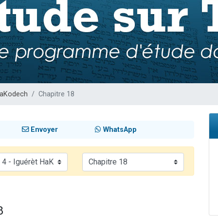
 viennent de demander une bénédiction
nnes viennent de faire un don pour Sauvez la jambe de Yohan
49 places pour étudier en groupe sur Zoom
lles musiques dans Torah-Box Music
 viennent de demander une bénédiction
HaKodech
Chapitre 18
Envoyer
WhatsApp
8