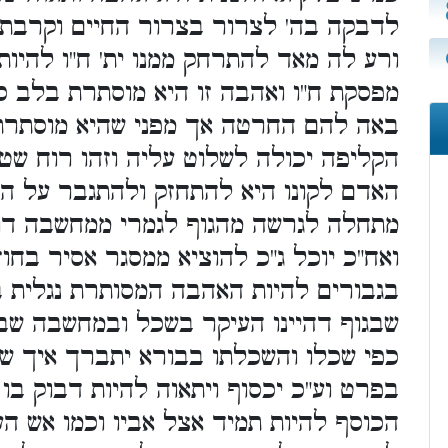
לדבקה בה' לצרור בצרור החיים וקרבת 
ורע לה מאד להתרחק ממנו ית' ח"ו להיות
מפסקת ח"ו ואהבה זו היא מוסתרת בלב כ
באה להם החרטה אך מפני שהיא מוסתרת 
הקליפה יכולה לשלוט עליה וזהו רוח שט
האדם לקונו היא להתחזק ולהתגבר על הק
מתחלה לגרשה מהגוף לגמרי ממחשבה דו"
ואח"כ יוכל ג"כ להוציא ממסגר אסיר בחוזק
בגבורים להיות האהבה המסותרת נגלית ב
שבגוף דהיינו העיקר בשכל ובמחשבה שבמ
כפי שכלו והשכלתו בבורא יתברך איך שהו
בפרט וע"כ יכסוף ויתאוה להיות דבוק בו 
הכוסף להיות תמיד אצל אביו וכמו אש 