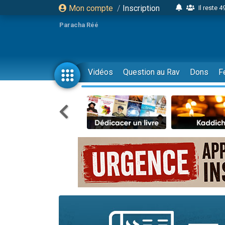
Mon compte
/
Inscription
Il reste 
16 person
Paracha Réé
2 personnes 
6 personnes 
4 personn
Vidéos
Question au Rav
Dons
F
2 personn
17 personnes
4 personnes 
Il reste 
Eva vient de
4 personnes 
3 personnes 
Odaya vient 
3 personn
2 personnes 