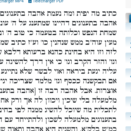
charger MP4
Télécharger PDF
כתיב מה יפית ומה נעמת אהבה בתענוגים.'
אהבה בתענוגים דהיינו שמתענג על ה' עו
שמחת הנפש וכלותה בטעמה כי טוב ה' ונ
מעין עוה"ב ממש שנהנין כו' וע"ז כתיב שמ
לזה וזו היא בחינת כהנא ברעותא דלבא ש
וגו' והזר הקרב וגו' כי אין דרך להשיגה 
עליה יגעת ביראה ואוי לבשר שלא נתייגע
אם תבקשנה ככסף וגו' מלמד שצריכה יג
אוצרות. אבל אהבה רבה זו [אהבה בתענו
מלמעלה בלי שיכין ויכוון לה אך ורק אחר
לתכלית מה שיוכל להשיג ממנה לפי בחינ
בתענוגים מלמעלה לשכון ולהתייחד עם ה'
כמ"ש בלק"א. והשנית היא אהבה ותאוה ש