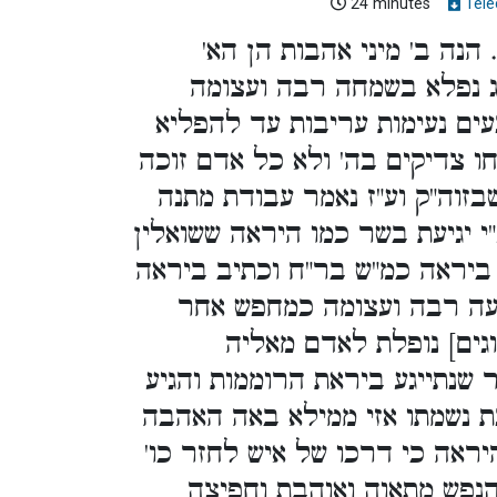
24 minutes
Télé
 הנה ב' מיני אהבות הן הא
נג נפלא בשמחה רבה ועצומה
עים נעימות עריבות עד להפליא
חו צדיקים בה' ולא כל אדם זוכה
בזוה"ק וע"ז נאמר עבודת מתנה
ע"י יגיעת בשר כמו היראה ששואלין
 ביראה כמ"ש בר"ח וכתיב ביראה
יעה רבה ועצומה כמחפש אחר
גים] נופלת לאדם מאליה
 שנתייגע ביראת הרוממות והגיע
ת נשמתו אזי ממילא באה האהבה
יראה כי דרכו של איש לחזר כו
הנפש מתאוה ואוהבת וחפיצה