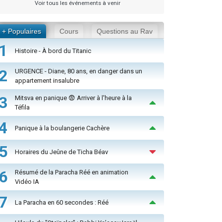
Voir tous les événements à venir
+ Populaires
Cours
Questions au Rav
1
Histoire - À bord du Titanic
2
URGENCE - Diane, 80 ans, en danger dans un
appartement insalubre
3
Mitsva en panique 😨 Arriver à l'heure à la
Téfila
4
Panique à la boulangerie Cachère
5
Horaires du Jeûne de Ticha Béav
6
Résumé de la Paracha Réé en animation
Vidéo IA
7
La Paracha en 60 secondes : Réé