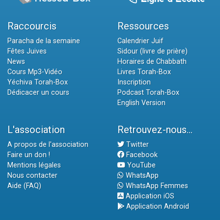
Raccourcis
Ressources
Paracha de la semaine
Calendrier Juif
Fêtes Juives
Sidour (livre de prière)
News
Horaires de Chabbath
Cours Mp3-Vidéo
Livres Torah-Box
Yéchiva Torah-Box
Inscription
Dédicacer un cours
Podcast Torah-Box
English Version
L'association
Retrouvez-nous...
A propos de l'association
Twitter
Faire un don !
Facebook
Mentions légales
YouTube
Nous contacter
WhatsApp
Aide (FAQ)
WhatsApp Femmes
Application iOS
Application Android