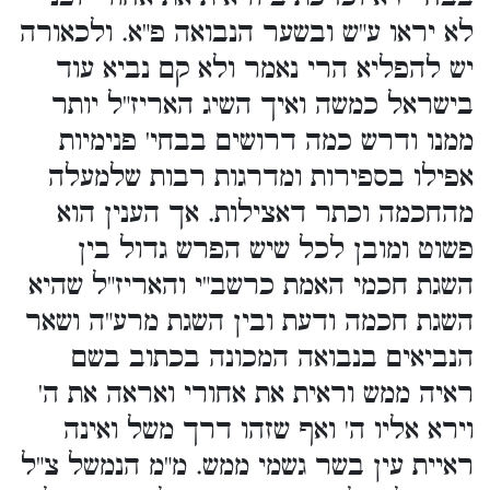
לא יראו ע"ש ובשער הנבואה פ"א. ולכאורה
יש להפליא הרי נאמר ולא קם נביא עוד
בישראל כמשה ואיך השיג האריז"ל יותר
ממנו ודרש כמה דרושים בבחי' פנימיות
אפילו בספירות ומדרגות רבות שלמעלה
מהחכמה וכתר דאצילות. אך הענין הוא
פשוט ומובן לכל שיש הפרש גדול בין
השגת חכמי האמת כרשב"י והאריז"ל שהיא
השגת חכמה ודעת ובין השגת מרע"ה ושאר
הנביאים בנבואה המכונה בכתוב בשם
ראיה ממש וראית את אחורי ואראה את ה'
וירא אליו ה' ואף שזהו דרך משל ואינה
ראיית עין בשר גשמי ממש. מ"מ הנמשל צ"ל