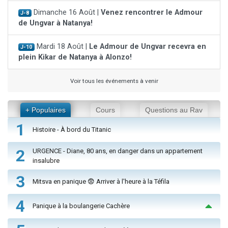
Dimanche 16 Août |
Venez rencontrer le Admour
J-8
de Ungvar à Natanya!
Mardi 18 Août |
Le Admour de Ungvar recevra en
J-10
plein Kikar de Natanya à Alonzo!
Voir tous les événements à venir
+ Populaires
Cours
Questions au Rav
1
Histoire - À bord du Titanic
2
URGENCE - Diane, 80 ans, en danger dans un appartement
insalubre
3
Mitsva en panique 😨 Arriver à l'heure à la Téfila
4
Panique à la boulangerie Cachère