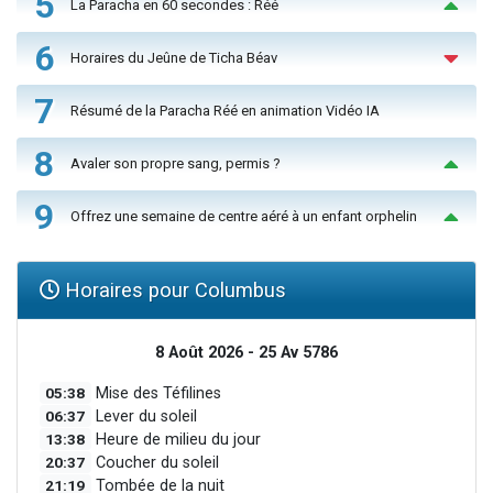
5
La Paracha en 60 secondes : Réé
6
Horaires du Jeûne de Ticha Béav
7
Résumé de la Paracha Réé en animation Vidéo IA
8
Avaler son propre sang, permis ?
9
Offrez une semaine de centre aéré à un enfant orphelin
Horaires pour Columbus
8 Août 2026 - 25 Av 5786
05:38
Mise des Téfilines
06:37
Lever du soleil
13:38
Heure de milieu du jour
20:37
Coucher du soleil
21:19
Tombée de la nuit