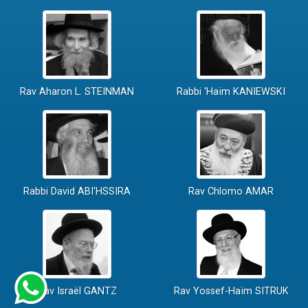
Rav Aharon L. STEINMAN
Rabbi 'Haïm KANIEWSKI
Rabbi David ABI'HSSIRA
Rav Chlomo AMAR
Rav Israël GANTZ
Rav Yossef-Haïm SITRUK