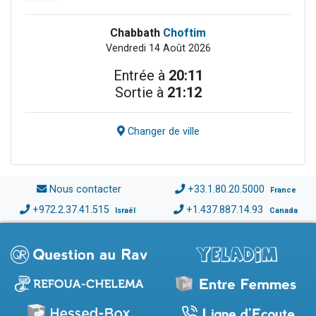
Chabbath
Choftim
Vendredi 14 Août 2026
Entrée à
20:11
Sortie à
21:12
Changer de ville
Nous contacter
+33.1.80.20.5000
France
+972.2.37.41.515
+1.437.887.14.93
Israël
Canada