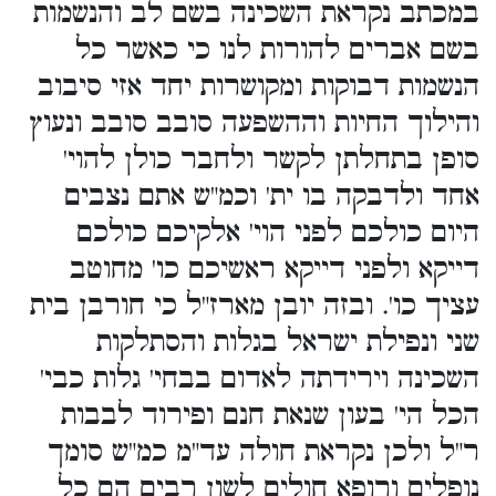
במכתב נקראת השכינה בשם לב והנשמות
בשם אברים להורות לנו כי כאשר כל
הנשמות דבוקות ומקושרות יחד אזי סיבוב
והילוך החיות וההשפעה סובב סובב ונעוץ
סופן בתחלתן לקשר ולחבר כולן להוי'
אחד ולדבקה בו ית' וכמ"ש אתם נצבים
היום כולכם לפני הוי' אלקיכם כולכם
דייקא ולפני דייקא ראשיכם כו' מחוטב
עציך כו'. ובזה יובן מארז"ל כי חורבן בית
שני ונפילת ישראל בגלות והסתלקות
השכינה וירידתה לאדום בבחי' גלות כבי'
הכל הי' בעון שנאת חנם ופירוד לבבות
ר"ל ולכן נקראת חולה עד"מ כמ"ש סומך
נופלים ורופא חולים לשון רבים הם כל