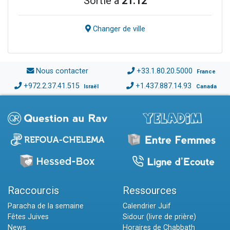
Sortie à
21:12
Changer de ville
Nous contacter
+33.1.80.20.5000
France
+972.2.37.41.515
+1.437.887.14.93
Israël
Canada
Raccourcis
Ressources
Paracha de la semaine
Calendrier Juif
Fêtes Juives
Sidour (livre de prière)
News
Horaires de Chabbath