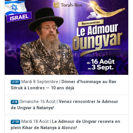
Mardi 8 Septembre |
Dinner d'hommage au Rav
J-31
Sitruk à Londres — 10 ans déjà
Dimanche 16 Août |
Venez rencontrer le Admour
J-8
de Ungvar à Natanya!
Mardi 18 Août |
Le Admour de Ungvar recevra en
J-10
plein Kikar de Natanya à Alonzo!