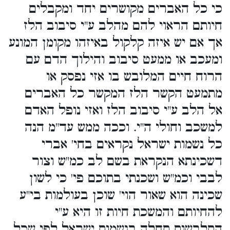
כי כל האברים מקושרים יחד ומקבלים
חיותם הראוי להם מהלב ע"י סיבוב הלז
אך אם יש איזה קלקול באיזהו מקומן המונע
ומעכב או ממעט סיבוב והילוך הדם עם
הרוח חיים המלובש בו אזי נפסק או
מתמעט הקשר הלז המקשר כל האברים
אל הלב ע"י סיבוב הלז ואזי נופל האדם
למשכב וחולי ה"י. וככה ממש עד"מ הנה
כל נשמות ישראל נקראים בחי' אברי
דשכינתא הנקראת בשם לב כמ"ש וצור
לבבי וכמ"ש ושכנתי בתוכם פי' כי לשון
שכינה הוא שאור הוי' שוכן בעולמות בי"ע
להחיותם והמשכת חיות זו היא ע"י
התלבשות תחלה בנשמות ישראל לפי שכל