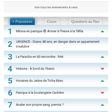
Voir tous les événements à venir
+ Populaires
Cours
Questions au Rav
1
Mitsva en panique 😨 Arriver à l'heure à la Téfila
2
URGENCE - Diane, 80 ans, en danger dans un appartement
insalubre
3
La Paracha en 60 secondes : Réé
4
Histoire - À bord du Titanic
5
Horaires du Jeûne de Ticha Béav
6
Panique à la boulangerie Cachère
7
Avaler son propre sang, permis ?