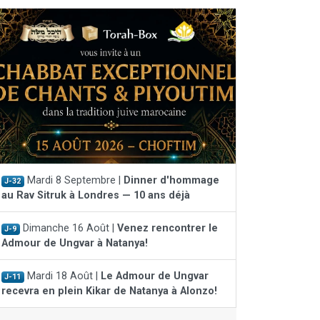
Mardi 8 Septembre |
Dinner d'hommage
J-32
au Rav Sitruk à Londres — 10 ans déjà
Dimanche 16 Août |
Venez rencontrer le
J-9
Admour de Ungvar à Natanya!
Mardi 18 Août |
Le Admour de Ungvar
J-11
recevra en plein Kikar de Natanya à Alonzo!