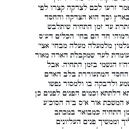
ר זרעו לכם לצדקה קצרו לפי
 בארץ וכך הוא הצדקה והחסד
סתרת עד זמן התחיה שיתלבש
וגרמוהי חד הם בחי' הכלים דע"ס
 עלמין מלמעלה מעלה מבחי' אצי
 עומדת לעד שמקבלת הארה מאור
"ז הגשמי בזמן התחיה. אבל
ת החסד המתעוררת בלב האדם
מע ולדבקה בו ולמסור נפשו
א דלתתא וכמים הפנים לפנים כן
א המשכת אור א"ס ב"ה הסוכ"ע
זמן התחיה כמבואר במכתב
ך וממשיך פנים העליונים