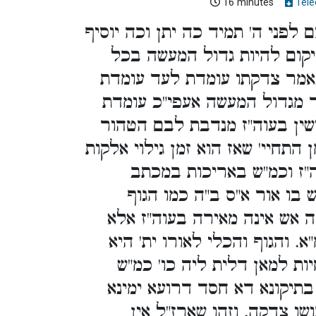
16 minutes
Télé
לפני ה' תמיד כה יתן וכה יוסיף
יקום להיות גדול המעשה בכל
נאמר צדקתו עומדת לעד עומדת
 מגדול המעשה אעפי"כ עומדת
שין בעוה"ז מנדבת לבם הטהור
 התחיי' שאז הוא זמן גילוי אלקות
ה"ז וכמ"ש באריכות במכתב
בו אור א"ס ב"ה כמו הגוף
 אש אינה מאירה בעוה"ז אלא
 והגוף והכלי לאורו ית' היא
ת למאן דלית ליה כו' כמ"ש
 בתיקונא דא חסד דרועא ימינא
שו צדקה. וזהו שארז"ל אין