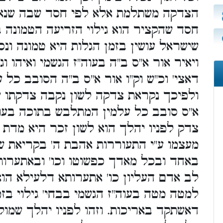
הצדקה משתלמת אלא לפי חסד שבה שנאמ
חסד שהקציר הוא גילוי הזריעה הטמונה
שישראל עושין בזמן הגלות היא טמונה ונ
ויאיר אור א"ס ב"ה בעוה"ז הגשמי ואיהו 
דאצי' וכ"ש וק"ו אור א"ס ב"ה הסובב כל'
ולפיכך נקראת צדקה לשון נקבה צדקתו
א"ס סובב כל עלמין המתלבש בתוכה בעוה
צדק לפניו יהלך הוא לשון זכר היא מד
מעצמו ע"י התעוררות אהבת ה' בקריאת ש
באחד ובכל מאדך כפשוטו וכו' ובאתערות
לב אדם העליון כו' אתערותא דלעילא הו
למטה מטה בעוה"ז הגשמי בבחי' גילוי ב
דאשתקד באריכות. וזהו לפניו יהלך שמולי