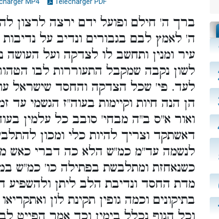
charger MP4
Télécharger PDF
ברך ה' חילם ופועל ידם ירצה לרצון להם 
ה' לאמץ לבם בגבורים ונדיב על נדיבות 
עיר ומנין ותחשב לו לצדקה ועל העושה 
לשון נקבה שמקבל התעוררות לבו הטהור
לעד. פי' שכל הצדקה והחסד שישראל עו
הן הנה חיות וקיימות בעוה"ז הגשמי עד זמן
ואור א"ס ב"ה מבחי' סובב כל עלמין בעו
דאשתקד וצריך להיות כלי ומכון להתלבש 
לנשמה עד"מ כמ"ש הלא כה דברי כאש מה
כשנאחזת ומתלבשת בפתילה כו' כמ"ש במ"א.
מדת החסד ונדיבת הלב ליתן ולהשפיע חיו
בתיקונים וכמה גופין תקינת לון ואתקריאו
וכל הגוף נכלל בימין וכך אמר הפייט לבו