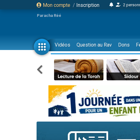
Mon compte
/
Inscription
2 personn
17 personnes
Paracha Réé
4 personnes 
Il reste 
23 person
Vidéos
Question au Rav
Dons
F
Eva vient de
4 personnes 
3 personnes 
3 personn
Odaya vient 
2 personnes 
13 personnes
12 nouve
30 perso
Il reste 