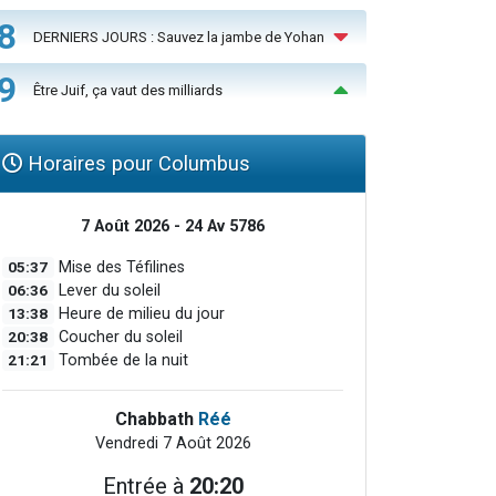
8
DERNIERS JOURS : Sauvez la jambe de Yohan
9
Être Juif, ça vaut des milliards
Horaires pour Columbus
7 Août 2026 - 24 Av 5786
05:37
Mise des Téfilines
06:36
Lever du soleil
13:38
Heure de milieu du jour
20:38
Coucher du soleil
21:21
Tombée de la nuit
Chabbath
Réé
Vendredi 7 Août 2026
Entrée à
20:20