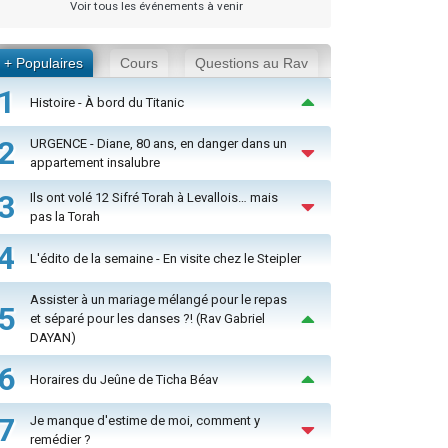
Voir tous les événements à venir
+ Populaires
Cours
Questions au Rav
1
Histoire - À bord du Titanic
2
URGENCE - Diane, 80 ans, en danger dans un
appartement insalubre
3
Ils ont volé 12 Sifré Torah à Levallois… mais
pas la Torah
4
L'édito de la semaine - En visite chez le Steipler
Assister à un mariage mélangé pour le repas
5
et séparé pour les danses ?! (Rav Gabriel
DAYAN)
6
Horaires du Jeûne de Ticha Béav
7
Je manque d'estime de moi, comment y
remédier ?