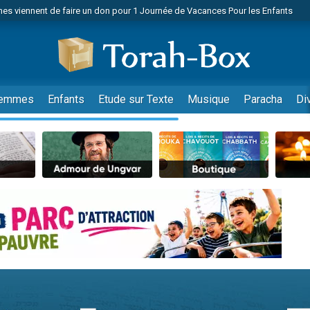
es viennent de faire un don pour 1 Journée de Vacances Pour les Enfants
 viennent de demander une bénédiction
viennent de nous rejoindre sur WhatsApp
49 places pour étudier en groupe sur Zoom
nes viennent de faire un don pour Diane, 80 ans, dans un appartement insalu
emmes
Enfants
Etude sur Texte
Musique
Paracha
Di
 donner son Maasser
viennent de nous rejoindre sur WhatsApp
viennent de nous rejoindre sur WhatsApp
es viennent de faire un don pour 5 jours de vacances aux Orphelins
de donner son Maasser
viennent de nous rejoindre sur WhatsApp
 viennent de demander une bénédiction
lles musiques dans Torah-Box Music
nnes viennent de faire un don pour Sauvez la jambe de Yohan
49 places pour étudier en groupe sur Zoom