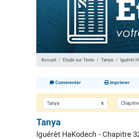
3 personnes 
2 personnes 
3 personnes 
2 nouvel
4 personn
Accueil
Etude sur Texte
Tanya
Iguérèt 
Commenter
Imprimer
Tanya
Iguérèt HaKodech - Chapitre 3