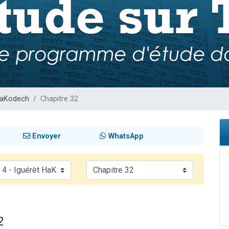
viennent de nous rejoindre sur WhatsApp
viennent de nous rejoindre sur WhatsApp
viennent de nous rejoindre sur WhatsApp
les musiques dans Torah-Box Music
es viennent de faire un don pour Reloger Rivka, 6 enfants, victime de violences
HaKodech
Chapitre 32
Envoyer
WhatsApp
2