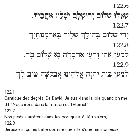
122,6
שַׁאֲלוּ שְׁלוֹם יְרוּשָׁלִָם יִשְׁלָיוּ אֹהֲבָיִךְ.
122,7
יְהִי שָׁלוֹם בְּחֵילֵךְ שַׁלְוָה בְּאַרְמְנוֹתָיִךְ.
122,8
לְמַעַן אַחַי וְרֵעָי אֲדַבְּרָה נָּא שָׁלוֹם בָּךְ.
122,9
לְמַעַן בֵּית יְהוָה אֱלֹהֵינוּ אֲבַקְשָׁה טוֹב לָךְ.
122,1
Cantique des degrés. De David. Je suis dans la joie quand on me
dit: "Nous irons dans la maison de l’Eternel."
122,2
Nos pieds s’arrêtent dans tes portiques, ô Jérusalem,
122,3
Jérusalem qui es bâtie comme une ville d’une harmonieuse