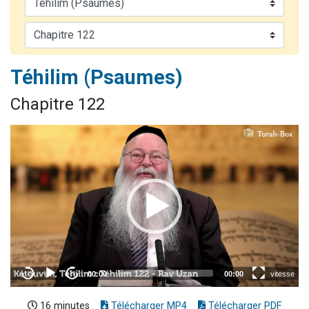
13 personnes viennent de demander une bénédiction
30 personnes viennent de faire un don pour Sauvez la jambe de Yohan
Il reste 49 places pour étudier en groupe sur Zoom
Téhilim (Psaumes)
12 nouvelles musiques dans Torah-Box Music
29 personnes viennent de demander une bénédiction
Chapitre 122
16 minutes
Télécharger MP4
Télécharger PDF