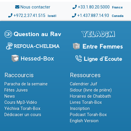
Nous contacter
+33.1.80.20.5000
France
+972.2.37.41.515
+1.437.887.14.93
Israël
Canada
Raccourcis
Ressources
Paracha de la semaine
Calendrier Juif
Fêtes Juives
Sidour (livre de prière)
News
Horaires de Chabbath
Cours Mp3-Vidéo
Livres Torah-Box
Yéchiva Torah-Box
Inscription
Dédicacer un cours
Podcast Torah-Box
English Version