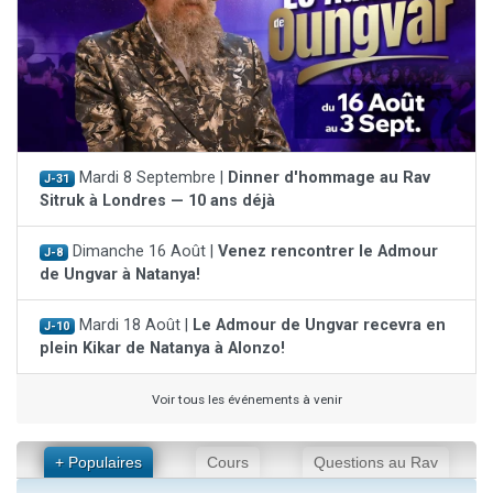
Mardi 8 Septembre |
Dinner d'hommage au Rav
J-31
Sitruk à Londres — 10 ans déjà
Dimanche 16 Août |
Venez rencontrer le Admour
J-8
de Ungvar à Natanya!
Mardi 18 Août |
Le Admour de Ungvar recevra en
J-10
plein Kikar de Natanya à Alonzo!
Voir tous les événements à venir
+ Populaires
Cours
Questions au Rav