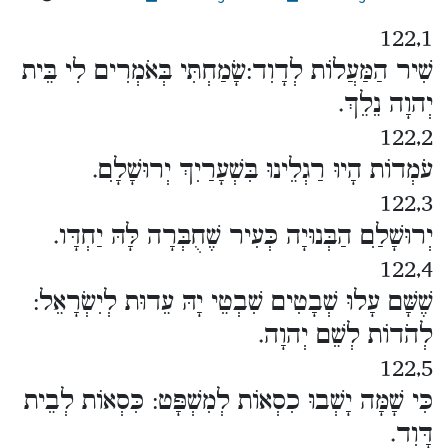
122,1
שִׁיר הַמַּעֲלוֹת לְדָוִד:שָׂמַחְתִּי בְּאֹמְרִים לִי בֵּית
יְהוָה נֵלֵךְ.
122,2
עֹמְדוֹת הָיוּ רַגְלֵינוּ בִּשְׁעָרַיִךְ יְרוּשָׁלִָם.
122,3
יְרוּשָׁלִַם הַבְּנוּיָה כְּעִיר שֶׁחֻבְּרָה לָּהּ יַחְדָּו.
122,4
שֶׁשָּׁם עָלוּ שְׁבָטִים שִׁבְטֵי יָהּ עֵדוּת לְיִשְׂרָאֵל:
לְהֹדוֹת לְשֵׁם יְהוָה.
122,5
כִּי שָׁמָּה יָשְׁבוּ כִסְאוֹת לְמִשְׁפָּט: כִּסְאוֹת לְבֵית
דָּוִד.