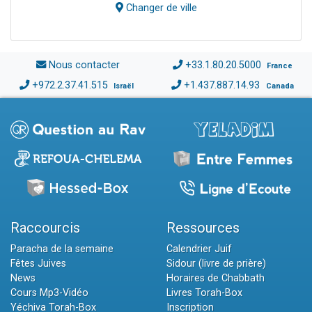
Changer de ville
Nous contacter
+33.1.80.20.5000
France
+972.2.37.41.515
+1.437.887.14.93
Israël
Canada
Raccourcis
Ressources
Paracha de la semaine
Calendrier Juif
Fêtes Juives
Sidour (livre de prière)
News
Horaires de Chabbath
Cours Mp3-Vidéo
Livres Torah-Box
Yéchiva Torah-Box
Inscription