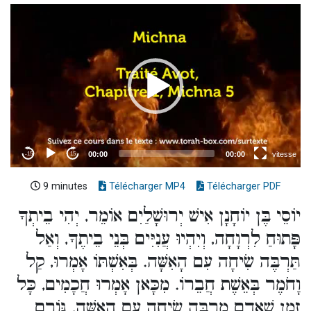
9 minutes
Télécharger MP4
Télécharger PDF
יוֹסֵי בֶּן יוֹחָנָן אִישׁ יְרוּשָׁלַיִם אוֹמֵר, יְהִי בֵיתְךָ
פָּתוּחַ לִרְוָחָה, וְיִהְיוּ עֲנִיִּים בְּנֵי בֵיתֶךָ, וְאַל
תַּרְבֶּה שִׂיחָה עִם הָאִשָּׁה. בְּאִשְׁתּוֹ אָמְרוּ, קַל
וָחֹמֶר בְּאֵשֶׁת חֲבֵרוֹ. מִכָּאן אָמְרוּ חֲכָמִים, כָּל
זְמַן שֶׁאָדָם מַרְבֶּה שִׂיחָה עִם הָאִשָּׁה, גּוֹרֵם