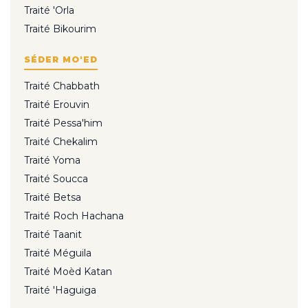
Traité 'Orla
Traité Bikourim
SÉDER MO'ED
Traité Chabbath
Traité Erouvin
Traité Pessa'him
Traité Chekalim
Traité Yoma
Traité Soucca
Traité Betsa
Traité Roch Hachana
Traité Taanit
Traité Méguila
Traité Moèd Katan
Traité 'Haguiga