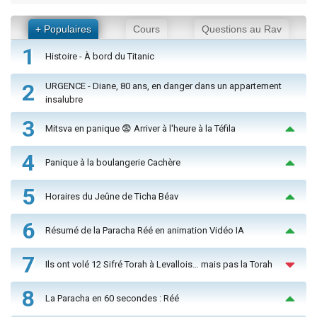
+ Populaires
Cours
Questions au Rav
1
Histoire - À bord du Titanic
2
URGENCE - Diane, 80 ans, en danger dans un appartement
insalubre
3
Mitsva en panique 😨 Arriver à l'heure à la Téfila
4
Panique à la boulangerie Cachère
5
Horaires du Jeûne de Ticha Béav
6
Résumé de la Paracha Réé en animation Vidéo IA
7
Ils ont volé 12 Sifré Torah à Levallois… mais pas la Torah
8
La Paracha en 60 secondes : Réé