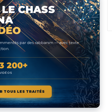
 LE CHASS
NA
IDÉO
 commentés par des rabbanim — avec texte
tion.
3 200+
VIDÉOS
R TOUS LES TRAITÉS