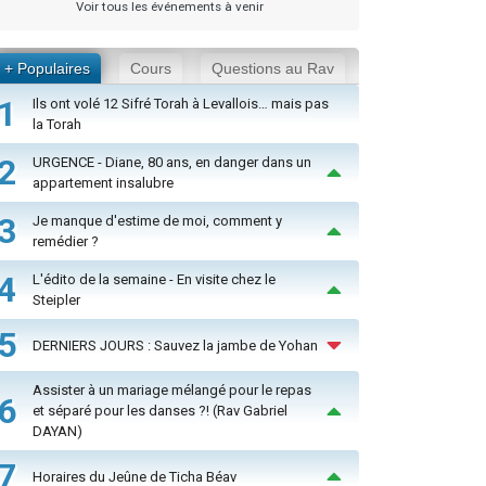
Voir tous les événements à venir
+ Populaires
Cours
Questions au Rav
1
Ils ont volé 12 Sifré Torah à Levallois… mais pas
la Torah
2
URGENCE - Diane, 80 ans, en danger dans un
appartement insalubre
3
Je manque d'estime de moi, comment y
remédier ?
4
L'édito de la semaine - En visite chez le
Steipler
5
DERNIERS JOURS : Sauvez la jambe de Yohan
Assister à un mariage mélangé pour le repas
6
et séparé pour les danses ?! (Rav Gabriel
DAYAN)
7
Horaires du Jeûne de Ticha Béav