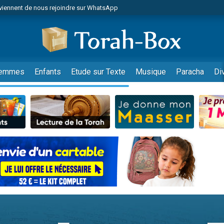
viennent de nous rejoindre sur WhatsApp
viennent de nous rejoindre sur WhatsApp
les musiques dans Torah-Box Music
es viennent de faire un don pour Tsédaka : pauvres d'Israel
es viennent de faire un don pour Diane, 80 ans, dans un appartement insalub
emmes
Enfants
Etude sur Texte
Musique
Paracha
Di
sion radio : Visions de grandeur n°104 : Le Chabbath et le Birkat Hamazone à 
 viennent de demander une bénédiction
nnes viennent de faire un don pour Sauvez la jambe de Yohan
49 places pour étudier en groupe sur Zoom
de donner son Maasser
ent de donner son Maasser
es viennent de faire un don pour 5 enfants déjà orphelins risquent de perdre
es viennent de faire un don pour Reloger Rivka, 6 enfants, victime de violences
 viennent de demander une bénédiction
49 places pour étudier en groupe sur Zoom