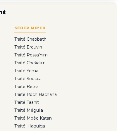
TÉ
SÉDER MO'ED
Traité Chabbath
Traité Erouvin
Traité Pessa'him
Traité Chekalim
Traité Yoma
Traité Soucca
Traité Betsa
Traité Roch Hachana
Traité Taanit
Traité Méguila
Traité Moèd Katan
Traité 'Haguiga