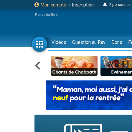
Mon compte
/
Inscription
2 personnes 
3 personnes 
Paracha Réé
2 nouvel
8 personn
4 personn
Vidéos
Question au Rav
Dons
F
Nouvelle émis
61 personnes
39 perso
Il reste 
Ariel vient 
Nathaniel vi
6 personn
2 personn
10 personnes
Il reste 