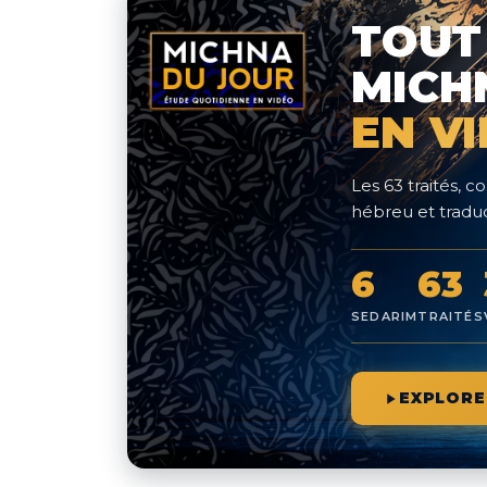
TOUT
MICH
EN V
Les 63 traités,
hébreu et traduc
6
63
SEDARIM
TRAITÉS
EXPLORE