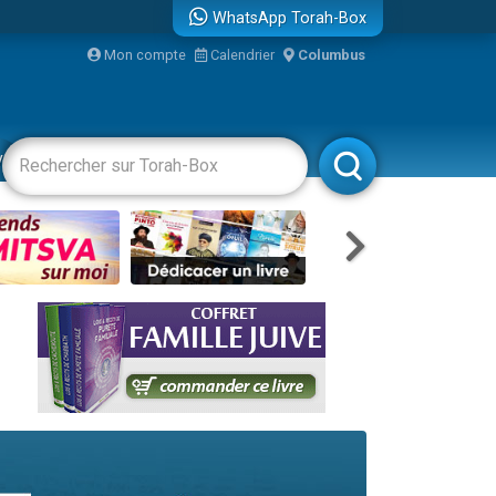
WhatsApp Torah-Box
Mon compte
Calendrier
Columbus
re
vertissements
Livres
Rabbanim
travers le temps
 leur maman
...