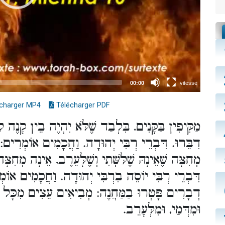
charger MP4
Télécharger PDF
מַקִּיפִין בַּקָּנִים, בִּלְבַד שֶׁלֹּא יִהְיֶה בֵין קָנֶה 
דִבֵּרוּ. דִּבְרֵי רְבִּי יְהוּדָה. וַחֲכָמִים אוֹמְרִים:
מְחִצָּה שֶׁאֵינָהּ שֶׁלַּשְּׁתִי וְשֶׁלָּעֵרֶב, אֵינָה מְחִצָּ.
דִּבְרֵי רְבִּי יוֹסֵה בִרְבִּי יְהוּדָה. וַחֲכָמִים אוֹמ
דְבָרִים פָּטְרוּ בַמַּחֲנֶה: מְבִיאִים עֵצִים מִכָּל ,
וּמִדְּמַי, וּמִלְּעָרֵב.