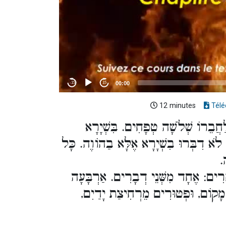
12 minutes
Télé
לַחֲבֵרוֹ שְׁלֹשָׁה טְפָחִים. בִּשְׁיָרָא
 לֹא דִבְּרוּ בִשְׁיָרָא אֶלָּא בַהוֹוֶה. כָּל
ה
ְרִים: אֶחָד מִשְּׁנֵי דְבָרִים. אַרְבָּעָה
מָקוֹם, וּפְטוּרִים מֵרְחִיצַת יָדַיִם