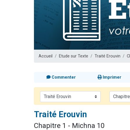
Dovan vient 
2 personnes 
2 personnes 
Malgorzata v
3 personnes 
Accueil
Etude sur Texte
Traité Erouvin
C
Commenter
Imprimer
Traité Erouvin
Chapitre 1 - Michna 10