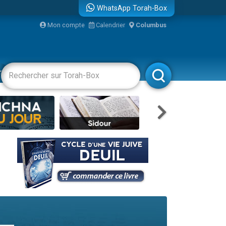
WhatsApp Torah-Box
Mon compte
Calendrier
Columbus
bre
racha
Divertissements
Livres
Rabbanim