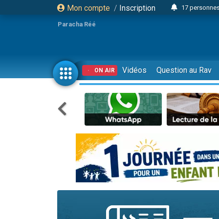
Mon compte
/
Inscription
17 personnes
4 personnes 
Paracha Réé
Il reste 
23 person
Eva vient de
Vidéos
Question au Rav
ON AIR
4 personnes 
3 personnes 
3 personn
Odaya vient 
13 personnes
2 personnes 
30 perso
12 nouve
Il reste 
3 personnes 