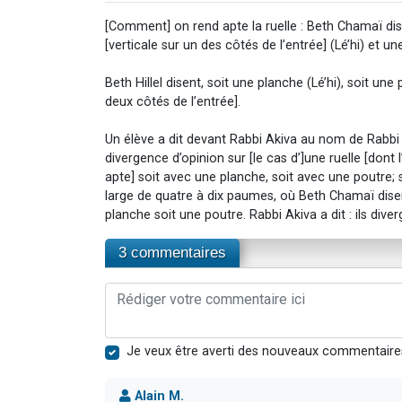
[Comment] on rend apte la ruelle : Beth Chamaï disen
[verticale sur un des côtés de l’entrée] (Lé’hi) et u
Beth Hillel disent, soit une planche (Lé’hi), soit une
deux côtés de l’entrée].
Un élève a dit devant Rabbi Akiva au nom de Rabbi 
divergence d’opinion sur [le cas d’]une ruelle [dont
apte] soit avec une planche, soit avec une poutre; su
large de quatre à dix paumes, où Beth Chamaï disent
planche soit une poutre. Rabbi Akiva a dit : ils diverg
3 commentaires
Je veux être averti des nouveaux commentaire
Alain M.