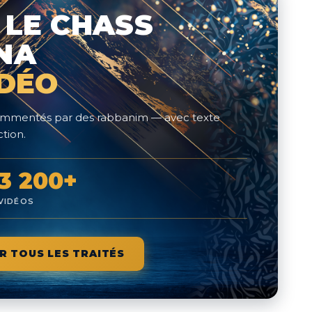
 LE CHASS
NA
IDÉO
 commentés par des rabbanim — avec texte
tion.
3 200+
VIDÉOS
R TOUS LES TRAITÉS