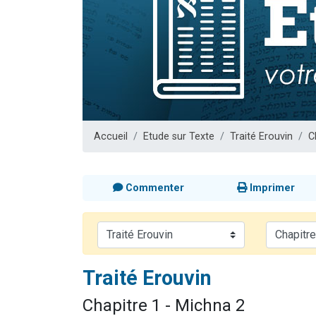
2 personnes 
2 nouvel
3 personnes 
8 personn
2 personn
Accueil
Etude sur Texte
Traité Erouvin
C
Commenter
Imprimer
Traité Erouvin
Chapitre 1 - Michna 2