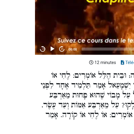
12 minutes
Télé
ָה; וּבֵית הֶלֵּל אוֹמְרִים: לֶחִי אוֹ
ּי יִשְׁמָעֵאל אָמַר תַּלְמִיד אֶחָד לִפְנֵי
ּל עַל מָבוֹי שֶׁהוּא פָחוּת מֵאַרְבַּע
ְלָקוּ? עַל מֵאַרְבַּע אַמּוֹת וְעַד עֶשֶׂר
ל אוֹמְרִים: אוֹ לֶחִי אוֹ קוֹרָה. אָמַר