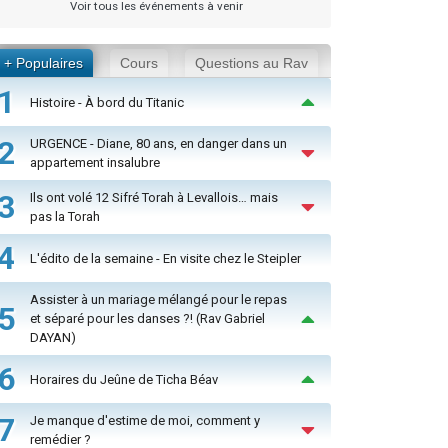
Voir tous les événements à venir
+ Populaires
Cours
Questions au Rav
1
Histoire - À bord du Titanic
2
URGENCE - Diane, 80 ans, en danger dans un
appartement insalubre
3
Ils ont volé 12 Sifré Torah à Levallois… mais
pas la Torah
4
L'édito de la semaine - En visite chez le Steipler
Assister à un mariage mélangé pour le repas
5
et séparé pour les danses ?! (Rav Gabriel
DAYAN)
6
Horaires du Jeûne de Ticha Béav
7
Je manque d'estime de moi, comment y
remédier ?