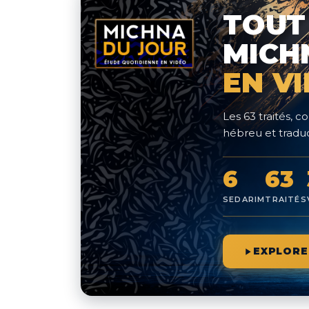
TOUT
MICH
EN V
Les 63 traités,
hébreu et traduc
6
63
SEDARIM
TRAITÉS
EXPLORE