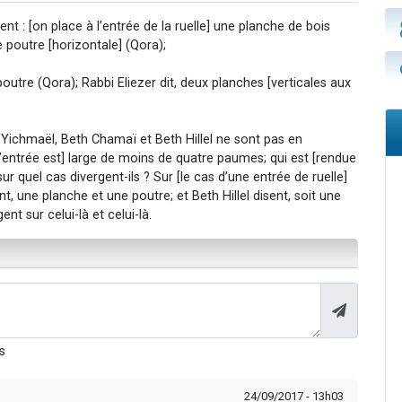
t : [on place à l’entrée de la ruelle] une planche de bois
ne poutre [horizontale] (Qora);
 poutre (Qora); Rabbi Eliezer dit, deux planches [verticales aux
Yichmaël, Beth Chamaï et Beth Hillel ne sont pas en
 l’entrée est] large de moins de quatre paumes; qui est [rendue
r quel cas divergent-ils ? Sur [le cas d’une entrée de ruelle]
, une planche et une poutre; et Beth Hillel disent, soit une
ent sur celui-là et celui-là.
s
24/09/2017 - 13h03