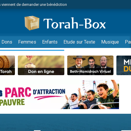
 viennent de demander une bénédiction
viennent de nous rejoindre sur WhatsApp
49 places pour étudier en groupe sur Zoom
nes viennent de faire un don pour Diane, 80 ans, dans un appartement insalu
 donner son Maasser
Dons
Femmes
Enfants
Etude sur Texte
Musique
Pa
viennent de nous rejoindre sur WhatsApp
viennent de nous rejoindre sur WhatsApp
es viennent de faire un don pour 5 jours de vacances aux Orphelins
de donner son Maasser
 viennent de demander une bénédiction
viennent de nous rejoindre sur WhatsApp
nnes viennent de faire un don pour Sauvez la jambe de Yohan
lles musiques dans Torah-Box Music
49 places pour étudier en groupe sur Zoom
viennent de nous rejoindre sur WhatsApp