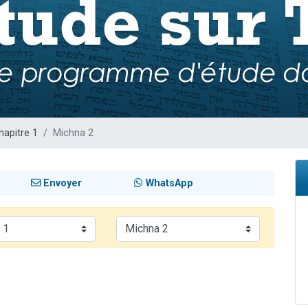
viennent de nous rejoindre sur WhatsApp
les musiques dans Torah-Box Music
viennent de nous rejoindre sur WhatsApp
es viennent de faire un don pour Tsédaka : pauvres d'Israel
es viennent de faire un don pour 1 Journée de Vacances Pour les Enfants
hapitre 1
Michna 2
Envoyer
WhatsApp