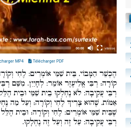
charger MP4
Télécharger PDF
הֶכְשֵׁר הַמָּבוֹי, בֵּית שַׁמַּי אוֹמְרִים: לֶחִי וְקוֹר
קוֹרָה; רְבִּי אֱלִיעֶזֶר אוֹמֵר: לְחָיַיִן. מִשֵּׁם רְבִ
רְבִּי עֲקִיבָה: לֹא נֶחְלְקוּ בֵית שַׁמַּי וּבֵית הֶלֵ
אַמּוֹת, שֶׁהוּא צָרִיךְ לֶחִי וְקוֹרָה; וְעַל מַה נֶּח,
שֶׁבֵּית שַׁמַּי אוֹמְרִים: לֶחִי וְקוֹרָה; וּבֵית הֶלֵּ
רְבִּי עֲקִיבָה: עַל זֶה וְעַל זֶה נֶחְלָקוּ.