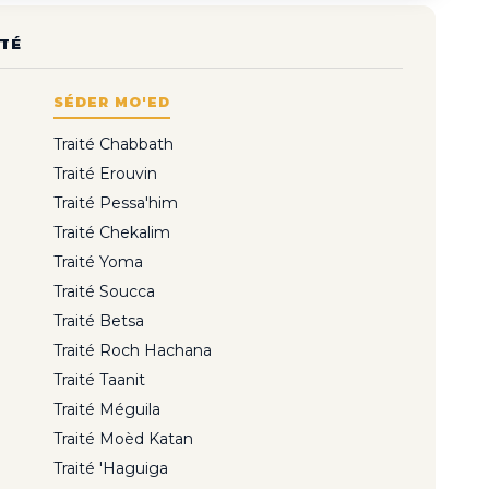
TÉ
SÉDER MO'ED
Traité Chabbath
Traité Erouvin
Traité Pessa'him
Traité Chekalim
Traité Yoma
Traité Soucca
Traité Betsa
Traité Roch Hachana
Traité Taanit
Traité Méguila
Traité Moèd Katan
Traité 'Haguiga