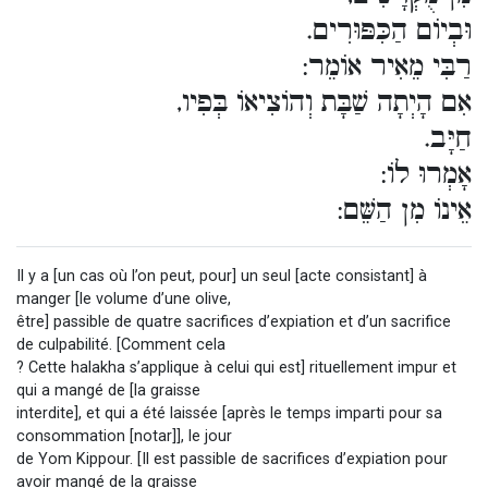
וּבְיוֹם הַכִּפּוּרִים.
רַבִּי מֵאִיר אוֹמֵר:
אִם הָיְתָה שַׁבָּת וְהוֹצִיאוֹ בְּפִיו,
חַיָּב.
אָמְרוּ לוֹ:
אֵינוֹ מִן הַשֵּׁם:
Il y a [un cas où l’on peut, pour] un seul [acte consistant] à
manger [le volume d’une olive,
être] passible de quatre sacrifices d’expiation et d’un sacrifice
de culpabilité. [Comment cela
? Cette halakha s’applique à celui qui est] rituellement impur et
qui a mangé de [la graisse
interdite], et qui a été laissée [après le temps imparti pour sa
consommation [notar]], le jour
de Yom Kippour. [Il est passible de sacrifices d’expiation pour
avoir mangé de la graisse