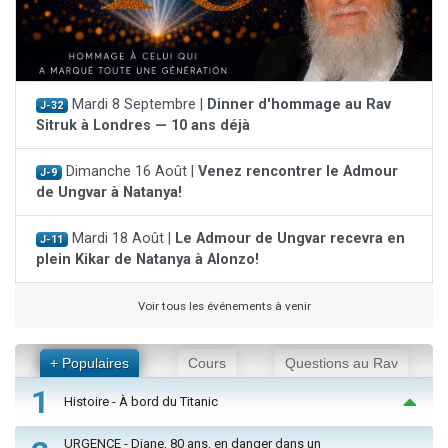
Mardi 8 Septembre |
Dinner d'hommage au Rav
J-32
Sitruk à Londres — 10 ans déjà
Dimanche 16 Août |
Venez rencontrer le Admour
J-9
de Ungvar à Natanya!
Mardi 18 Août |
Le Admour de Ungvar recevra en
J-11
plein Kikar de Natanya à Alonzo!
Voir tous les événements à venir
+ Populaires
Cours
Questions au Rav
1
Histoire - À bord du Titanic
URGENCE - Diane, 80 ans, en danger dans un