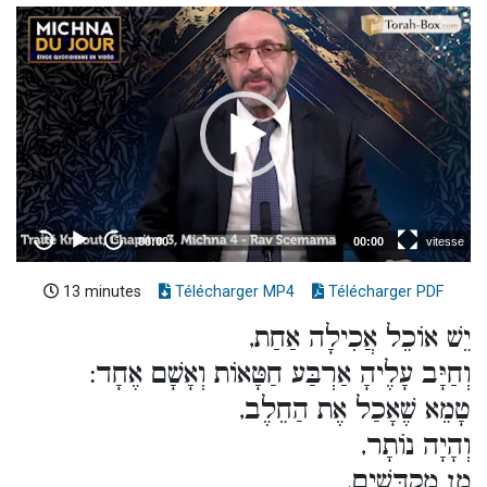
13 minutes
Télécharger MP4
Télécharger PDF
יֵשׁ אוֹכֵל אֲכִילָה אַחַת,
וְחַיָּב עָלֶיהָ אַרְבַּע חַטָּאוֹת וְאָשָׁם אֶחָד:
טָמֵא שֶׁאָכַל אֶת הַחֵלֶב,
וְהָיָה נוֹתָר,
מִן מֻקְדָּשִׁים,