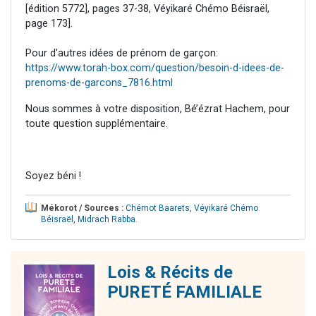
[édition 5772], pages 37-38, Véyikaré Chémo Béisraël,
page 173].
Pour d'autres idées de prénom de garçon:
https://www.torah-box.com/question/besoin-d-idees-de-
prenoms-de-garcons_7816.html
Nous sommes à votre disposition, Bé’ézrat Hachem, pour
toute question supplémentaire.
Soyez béni !
Mékorot / Sources :
Chémot Baarets
,
Véyikaré Chémo
Béisraël
,
Midrach Rabba
.
Lois & Récits de
PURETÉ FAMILIALE