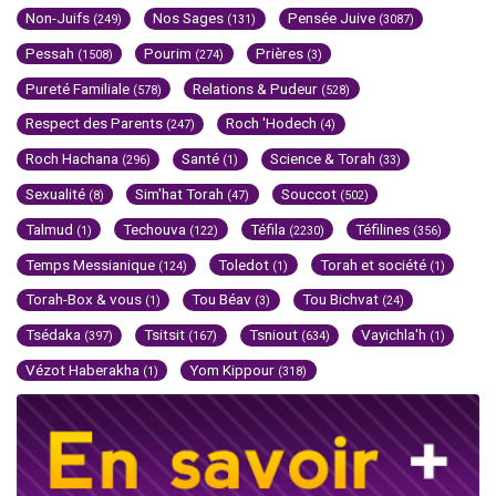
Non-Juifs
Nos Sages
Pensée Juive
(249)
(131)
(3087)
Pessah
Pourim
Prières
(1508)
(274)
(3)
Pureté Familiale
Relations & Pudeur
(578)
(528)
Respect des Parents
Roch 'Hodech
(247)
(4)
Roch Hachana
Santé
Science & Torah
(296)
(1)
(33)
Sexualité
Sim'hat Torah
Souccot
(8)
(47)
(502)
Talmud
Techouva
Téfila
Téfilines
(1)
(122)
(2230)
(356)
Temps Messianique
Toledot
Torah et société
(124)
(1)
(1)
Torah-Box & vous
Tou Béav
Tou Bichvat
(1)
(3)
(24)
Tsédaka
Tsitsit
Tsniout
Vayichla'h
(397)
(167)
(634)
(1)
Vézot Haberakha
Yom Kippour
(1)
(318)