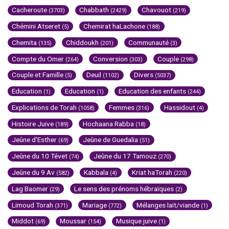
Cacheroute
Chabbath
Chavouot
(3703)
(2429)
(219)
Chémini Atseret
Chemirat haLachone
(5)
(188)
Chemita
Chiddoukh
Communauté
(135)
(201)
(3)
Compte du Omer
Conversion
Couple
(264)
(303)
(298)
Couple et Famille
Deuil
Divers
(5)
(1102)
(5037)
Education
Education
Education des enfants
(1)
(1)
(244)
Explications de Torah
Femmes
Hassidout
(1058)
(316)
(4)
Histoire Juive
Hochaana Rabba
(189)
(18)
Jeûne d'Esther
Jeûne de Guedalia
(69)
(51)
Jeûne du 10 Tévet
Jeûne du 17 Tamouz
(74)
(270)
Jeûne du 9 Av
Kabbala
Kriat haTorah
(582)
(4)
(220)
Lag Baomer
Le sens des prénoms hébraïques
(29)
(2)
Limoud Torah
Mariage
Mélanges lait/viande
(371)
(772)
(1)
Middot
Moussar
Musique juive
(69)
(154)
(1)