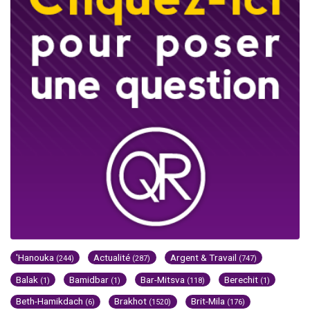
'Hanouka
Actualité
Argent & Travail
(244)
(287)
(747)
Balak
Bamidbar
Bar-Mitsva
Berechit
(1)
(1)
(118)
(1)
Beth-Hamikdach
Brakhot
Brit-Mila
(6)
(1520)
(176)