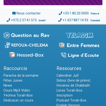
Nous contacter
+33.1.80.20.5000
France
+972.2.37.41.515
+1.437.887.14.93
Israël
Canada
Raccourcis
Ressources
Paracha de la semaine
Calendrier Juif
Fêtes Juives
Sidour (livre de prière)
News
Horaires de Chabbath
Cours Mp3-Vidéo
Livres Torah-Box
Yéchiva Torah-Box
Inscription
Dédicacer un cours
Podcast Torah-Box
English Version