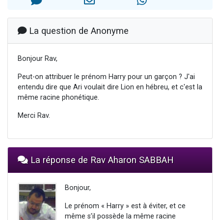
6 personnes viennent de nous rejoindre sur WhatsApp
4 personnes viennent de faire un don pour Reloger Rivka, 6 enfants, victime de violences...
La question de Anonyme
2 personnes viennent de faire un don pour 1 Journée de Vacances Pour les Enfants
4 personnes viennent de nous rejoindre sur WhatsApp
Bonjour Rav,
3 nouvelles musiques dans Torah-Box Music
Peut-on attribuer le prénom Harry pour un garçon ? J'ai
entendu dire que Ari voulait dire Lion en hébreu, et c'est la
même racine phonétique.
Merci Rav.
La réponse de Rav Aharon SABBAH
Bonjour,
Le prénom « Harry » est à éviter, et ce
même s’il possède la même racine