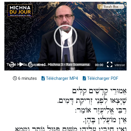
6 minutes
Télécharger MP4
Télécharger PDF
אֵמוּרֵי קָדָשִׁים קַלִּים
שֶׁיָּצְאוּ לִפְנֵי זְרִיקַת דָּמִים,
רַבִּי אֱלִיעֶזֶר אוֹמֵר:
אֵין מוֹעֲלִין בָּהֶן,
וְאֵין חַיָּבִין עֲלֵיהֶן מִשּׁוּם פִּגּוּל נוֹתָר וְטָמֵא.