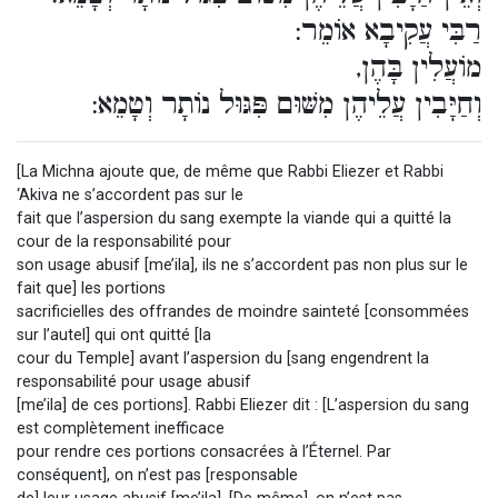
רַבִּי עֲקִיבָא אוֹמֵר:
מוֹעֲלִין בָּהֶן,
וְחַיָּבִין עֲלֵיהֶן מִשּׁוּם פִּגּוּל נוֹתָר וְטָמֵא:
[La Michna ajoute que, de même que Rabbi Eliezer et Rabbi
‘Akiva ne s’accordent pas sur le
fait que l’aspersion du sang exempte la viande qui a quitté la
cour de la responsabilité pour
son usage abusif [me’ila], ils ne s’accordent pas non plus sur le
fait que] les portions
sacrificielles des offrandes de moindre sainteté [consommées
sur l’autel] qui ont quitté [la
cour du Temple] avant l’aspersion du [sang engendrent la
responsabilité pour usage abusif
[me’ila] de ces portions]. Rabbi Eliezer dit : [L’aspersion du sang
est complètement inefficace
pour rendre ces portions consacrées à l’Éternel. Par
conséquent], on n’est pas [responsable