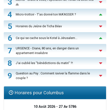
3
🙏
4
Micro-trottoir - T'as donné ton MA’ASSER ?
5
Horaires du Jeûne de Ticha Béav
6
Ce qui se cache sous le Kotel à Jérusalem...
7
URGENCE - Diane, 80 ans, en danger dans un
appartement insalubre
8
J'ai oublié les "bénédictions du matin" ?!
9
Question au Psy : Comment raviver la flamme dans le
couple ?
Horaires pour Columbus
10 Août 2026 - 27 Av 5786