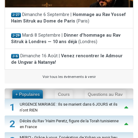
Dimanche 6 Septembre |
Hommage au Rav Yossef
J-27
Haim Sitruk au Dome de Paris
(Paris)
Mardi 8 Septembre |
Dinner d'hommage au Rav
J-29
Sitruk à Londres — 10 ans déjà
(Londres)
Dimanche 16 Août |
Venez rencontrer le Admour
J-6
de Ungvar à Natanya!
Voir tous les événements à venir
+ Populaires
Cours
Questions au Rav
1
URGENCE MARIAGE : Ils se marient dans 6 JOURS et ils
n'ont RIEN
2
Décès du Rav ‘Haïm Peretz, figure de la Torah tunisienne
en France
MERCI - Grâce à vous, l'opération de Yohan va avoir lieu