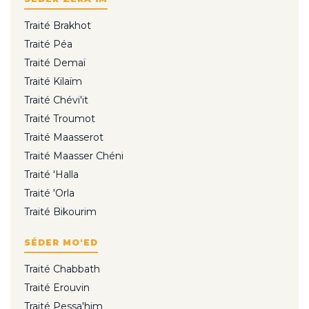
Traité Brakhot
Traité Péa
Traité Demaï
Traité Kilaïm
Traité Chévi'it
Traité Troumot
Traité Maasserot
Traité Maasser Chéni
Traité 'Halla
Traité 'Orla
Traité Bikourim
SÉDER MO'ED
Traité Chabbath
Traité Erouvin
Traité Pessa'him