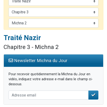
Nouvelle émission radio : Visions de grandeur n°104 : Le Chabbath et le Birkat Hamazone à travers le temps
61 personnes viennent de demander une bénédiction
Ariel vient de donner son Maasser
Il reste 49 places pour étudier en groupe sur Zoom
Eva vient de donner son Maasser
Traité Nazir
Chapitre 3 - Michna 2
Newsletter Michna du Jour
Pour recevoir quotidiennement la Michna du Jour en
vidéo, indiquez votre adresse e-mail dans le champ ci-
dessous.