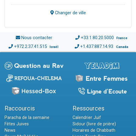
Changer de ville
Nous contacter
+33.1.80.20.5000
France
+972.2.37.41.515
+1.437.887.14.93
Israël
Canada
Raccourcis
Ressources
Paracha de la semaine
Calendrier Juif
Fêtes Juives
Sidour (livre de prière)
News
Horaires de Chabbath