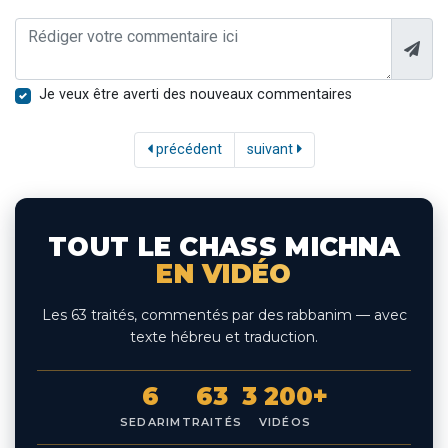
Je veux être averti des nouveaux commentaires
précédent
suivant
TOUT LE CHASS MICHNA
EN VIDÉO
Les 63 traités, commentés par des rabbanim — avec
texte hébreu et traduction.
6
63
3 200+
SEDARIM
TRAITÉS
VIDÉOS