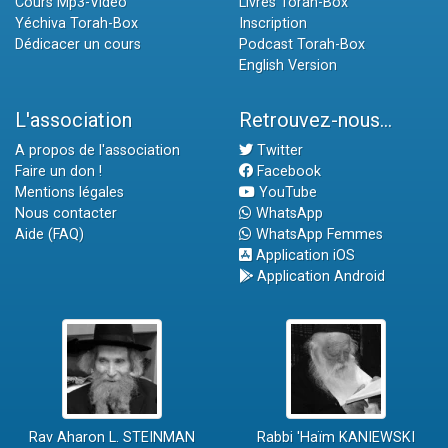
Cours Mp3-Vidéo
Livres Torah-Box
Yéchiva Torah-Box
Inscription
Dédicacer un cours
Podcast Torah-Box
English Version
L'association
Retrouvez-nous...
A propos de l'association
Twitter
Faire un don !
Facebook
Mentions légales
YouTube
Nous contacter
WhatsApp
Aide (FAQ)
WhatsApp Femmes
Application iOS
Application Android
Rav Aharon L. STEINMAN
Rabbi 'Haïm KANIEWSKI