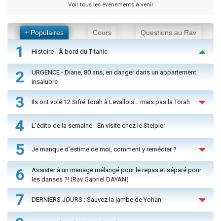
Voir tous les événements à venir
+ Populaires
Cours
Questions au Rav
1
Histoire - À bord du Titanic
2
URGENCE - Diane, 80 ans, en danger dans un appartement
insalubre
3
Ils ont volé 12 Sifré Torah à Levallois… mais pas la Torah
4
L'édito de la semaine - En visite chez le Steipler
5
Je manque d'estime de moi, comment y remédier ?
6
Assister à un mariage mélangé pour le repas et séparé pour
les danses ?! (Rav Gabriel DAYAN)
7
DERNIERS JOURS : Sauvez la jambe de Yohan