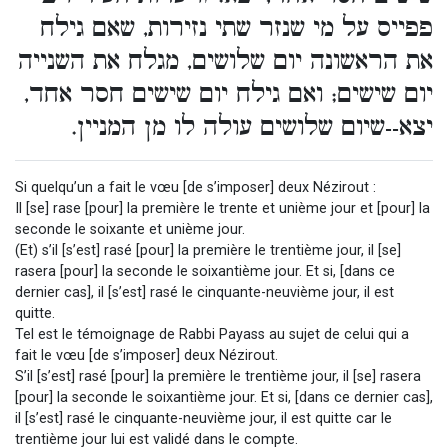
פפייס על מי שנזר שתי נזירות, שאם גילח
את הראשונה יום שלושים, מגלח את השנייה
יום שישים; ואם גילח יום שישים חסר אחד,
יצא--שיום שלושים עולה לו מן המניין.
Si quelqu’un a fait le vœu [de s’imposer] deux Nézirout :
Il [se] rase [pour] la première le trente et unième jour et [pour] la
seconde le soixante et unième jour.
(Et) s’il [s’est] rasé [pour] la première le trentième jour, il [se]
rasera [pour] la seconde le soixantième jour. Et si, [dans ce
dernier cas], il [s’est] rasé le cinquante-neuvième jour, il est
quitte.
Tel est le témoignage de Rabbi Payass au sujet de celui qui a
fait le vœu [de s’imposer] deux Nézirout.
S’il [s’est] rasé [pour] la première le trentième jour, il [se] rasera
[pour] la seconde le soixantième jour. Et si, [dans ce dernier cas],
il [s’est] rasé le cinquante-neuvième jour, il est quitte car le
trentième jour lui est validé dans le compte.