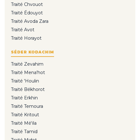
Traité Chvouot
Traité Édouyot
Traité Avoda Zara
Traité Avot
Traité Horayot
SÉDER KODACHIM
Traité Zevahim
Traité Mena'hot
Traité 'Houlin
Traité Békhorot
Traité Erkhin
Traité Temoura
Traité Kritout
Traité Mé'ila
Traité Tamid
Traité Midot