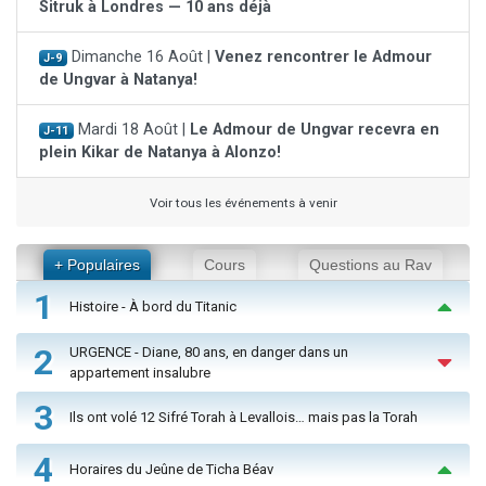
Sitruk à Londres — 10 ans déjà
Dimanche 16 Août |
Venez rencontrer le Admour
J-9
de Ungvar à Natanya!
Mardi 18 Août |
Le Admour de Ungvar recevra en
J-11
plein Kikar de Natanya à Alonzo!
Voir tous les événements à venir
+ Populaires
Cours
Questions au Rav
1
Histoire - À bord du Titanic
2
URGENCE - Diane, 80 ans, en danger dans un
appartement insalubre
3
Ils ont volé 12 Sifré Torah à Levallois… mais pas la Torah
4
Horaires du Jeûne de Ticha Béav