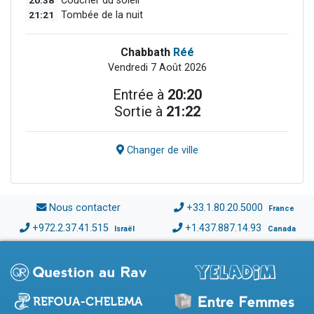
Coucher du soleil
21:21
Tombée de la nuit
Chabbath
Réé
Vendredi 7 Août 2026
Entrée à
20:20
Sortie à
21:22
Changer de ville
Nous contacter
+33.1.80.20.5000
France
+972.2.37.41.515
+1.437.887.14.93
Israël
Canada