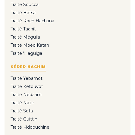
Traité Soucca
Traité Betsa
Traité Roch Hachana
Traité Taanit
Traité Méguila
Traité Moèd Katan
Traité 'Haguiga
SÉDER NACHIM
Traité Yebamot
Traité Ketouvot
Traité Nedarim
Traité Nazir
Traité Sota
Traité Guittin
Traité Kiddouchine