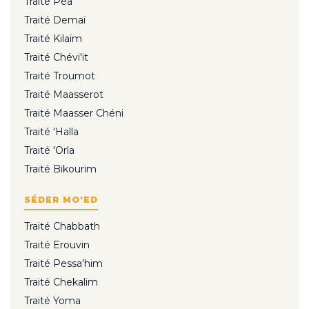
Traité Péa
Traité Demaï
Traité Kilaïm
Traité Chévi'it
Traité Troumot
Traité Maasserot
Traité Maasser Chéni
Traité 'Halla
Traité 'Orla
Traité Bikourim
SÉDER MO'ED
Traité Chabbath
Traité Erouvin
Traité Pessa'him
Traité Chekalim
Traité Yoma