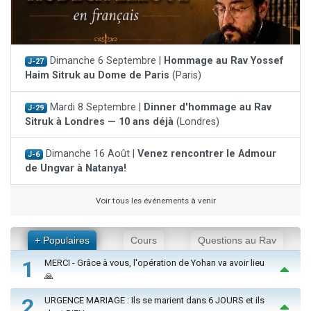
Dimanche 6 Septembre |
Hommage au Rav Yossef
J-27
Haim Sitruk au Dome de Paris
(Paris)
Mardi 8 Septembre |
Dinner d'hommage au Rav
J-29
Sitruk à Londres — 10 ans déjà
(Londres)
Dimanche 16 Août |
Venez rencontrer le Admour
J-6
de Ungvar à Natanya!
Voir tous les événements à venir
+ Populaires
Cours
Questions au Rav
1
MERCI - Grâce à vous, l'opération de Yohan va avoir lieu
🙏
2
URGENCE MARIAGE : Ils se marient dans 6 JOURS et ils