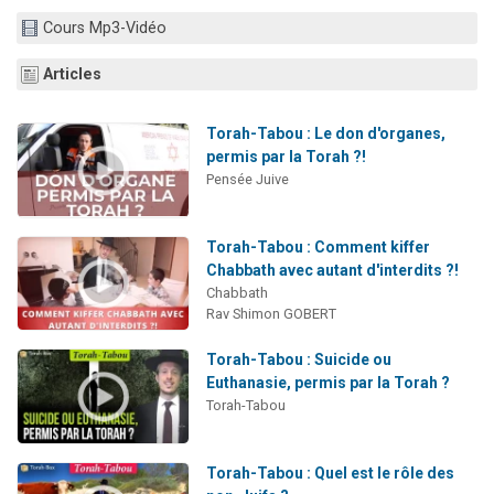
3 personnes viennent de nous rejoindre sur WhatsApp
Cours Mp3-Vidéo
11 personnes viennent de demander une bénédiction
Articles
Il reste 49 places pour étudier en groupe sur Zoom
3 personnes viennent de faire un don pour Diane, 80 ans, dans un appartement insalubre
Torah-Tabou : Le don d'organes,
5 personnes viennent de faire un don pour Reloger Rivka, 6 enfants, victime de violences...
permis par la Torah ?!
Pensée Juive
Torah-Tabou : Comment kiffer
Chabbath avec autant d'interdits ?!
Chabbath
Rav Shimon GOBERT
Torah-Tabou : Suicide ou
Euthanasie, permis par la Torah ?
Torah-Tabou
Torah-Tabou : Quel est le rôle des