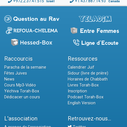
+972.2.37.41.515
+1.437.887.14.93
Israël
Canada
Raccourcis
Ressources
Paracha de la semaine
Calendrier Juif
Fêtes Juives
Sidour (livre de prière)
News
Horaires de Chabbath
Cours Mp3-Vidéo
Livres Torah-Box
Yéchiva Torah-Box
Inscription
Dédicacer un cours
Podcast Torah-Box
English Version
L'association
Retrouvez-nous...