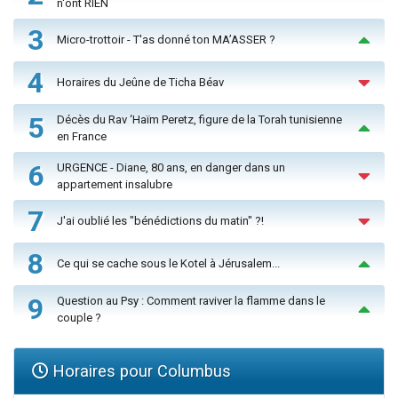
n'ont RIEN
3
Micro-trottoir - T'as donné ton MA’ASSER ?
4
Horaires du Jeûne de Ticha Béav
5
Décès du Rav ‘Haïm Peretz, figure de la Torah tunisienne
en France
6
URGENCE - Diane, 80 ans, en danger dans un
appartement insalubre
7
J'ai oublié les "bénédictions du matin" ?!
8
Ce qui se cache sous le Kotel à Jérusalem...
9
Question au Psy : Comment raviver la flamme dans le
couple ?
Horaires pour Columbus