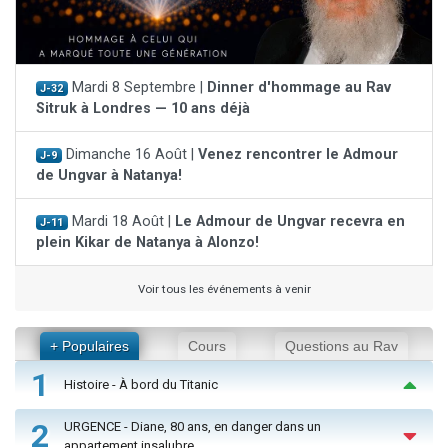
Mardi 8 Septembre |
Dinner d'hommage au Rav
J-32
Sitruk à Londres — 10 ans déjà
Dimanche 16 Août |
Venez rencontrer le Admour
J-9
de Ungvar à Natanya!
Mardi 18 Août |
Le Admour de Ungvar recevra en
J-11
plein Kikar de Natanya à Alonzo!
Voir tous les événements à venir
+ Populaires
Cours
Questions au Rav
1
Histoire - À bord du Titanic
2
URGENCE - Diane, 80 ans, en danger dans un
appartement insalubre