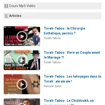
Il reste 49 places pour étudier en groupe sur Zoom
Cours Mp3-Vidéo
3 personnes viennent de nous rejoindre sur WhatsApp
Articles
2 personnes viennent de nous rejoindre sur WhatsApp
2 nouvelles musiques dans Torah-Box Music
Torah-Tabou : la Chirurgie
6 personnes viennent de nous rejoindre sur WhatsApp
Esthétique, permis ?
Torah-Tabou
Torah-Tabou : Vivre en Couple avant
le Mariage ?!
Torah-Tabou
Torah-Tabou : Les tatouages dans la
Torah : aïe aïe aïe !
Pensée Juive
Torah-Tabou : Le Chiddoukh, un