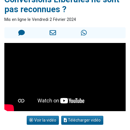
13 personnes viennent de demander une bénédiction
pas reconnues ?
30 personnes viennent de faire un don pour Sauvez la jambe de Yohan
Mis en ligne le Vendredi 2 Février 2024
Il reste 49 places pour étudier en groupe sur Zoom
12 nouvelles musiques dans Torah-Box Music
29 personnes viennent de demander une bénédiction
Voir la vidéo
Télécharger vidéo