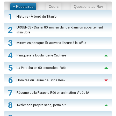
+ Populaires
Cours
Questions au Rav
1
Histoire - À bord du Titanic
2
URGENCE - Diane, 80 ans, en danger dans un appartement
insalubre
3
Mitsva en panique 😨 Arriver à l'heure à la Téfila
4
Panique à la boulangerie Cachère
5
La Paracha en 60 secondes : Réé
6
Horaires du Jeûne de Ticha Béav
7
Résumé de la Paracha Réé en animation Vidéo IA
8
Avaler son propre sang, permis ?