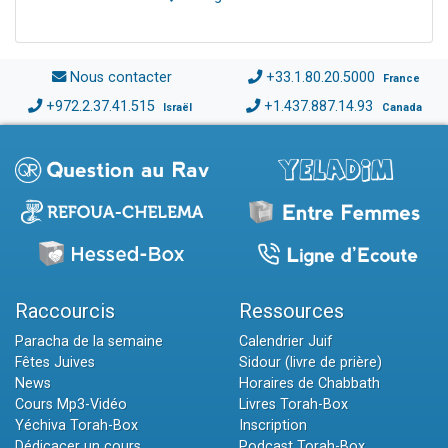
Nous contacter
+33.1.80.20.5000
France
+972.2.37.41.515
+1.437.887.14.93
Israël
Canada
Raccourcis
Ressources
Paracha de la semaine
Calendrier Juif
Fêtes Juives
Sidour (livre de prière)
News
Horaires de Chabbath
Cours Mp3-Vidéo
Livres Torah-Box
Yéchiva Torah-Box
Inscription
Dédicacer un cours
Podcast Torah-Box