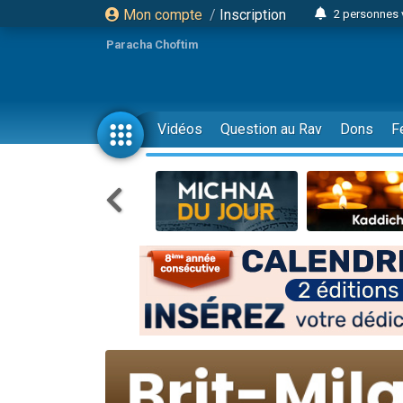
Mon compte
/
Inscription
2 personnes 
Lisbel Esthe
Paracha Choftim
3 person
2 personn
3 personnes 
Vidéos
Question au Rav
Dons
F
11 personnes
3 personn
Il reste 
2 personnes 
29 personnes
Il reste 
2 personnes 
6 personnes 
4 personn
2 personn