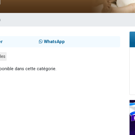
 viennent de demander une bénédiction
viennent de nous rejoindre sur WhatsApp
a
49 places pour étudier en groupe sur Zoom
 donner son Maasser
donner son Maasser
er
WhatsApp
les
ponible dans cette catégorie.