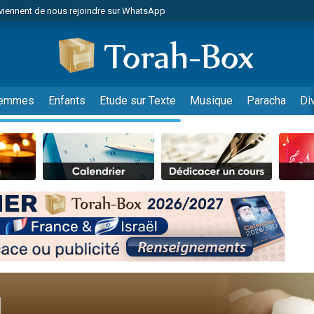
viennent de nous rejoindre sur WhatsApp
r vient de donner son Maasser
nes viennent de faire un don pour Événements Torah-Box
es viennent de faire un don pour Tsédaka : pauvres d'Israel
viennent de nous rejoindre sur WhatsApp
emmes
Enfants
Etude sur Texte
Musique
Paracha
Di
 viennent de demander une bénédiction
es viennent de faire un don pour Diane, 80 ans, dans un appartement insalub
49 places pour étudier en groupe sur Zoom
viennent de nous rejoindre sur WhatsApp
 viennent de demander une bénédiction
49 places pour étudier en groupe sur Zoom
viennent de nous rejoindre sur WhatsApp
viennent de nous rejoindre sur WhatsApp
es viennent de faire un don pour Reloger Rivka, 6 enfants, victime de violences
es viennent de faire un don pour 1 Journée de Vacances Pour les Enfants