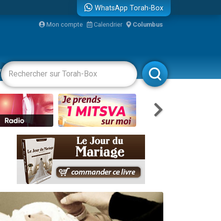
WhatsApp Torah-Box
Mon compte
Calendrier
Columbus
vertissements
Livres
Rabbanim
re
...