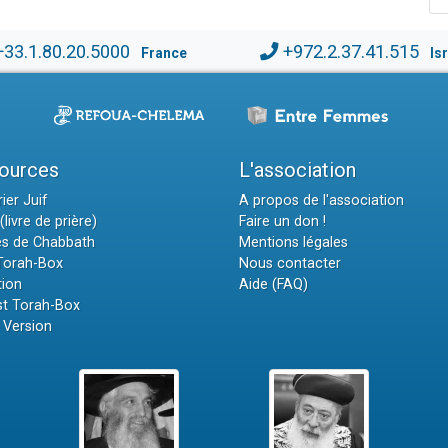
+33.1.80.20.5000
+972.2.37.41.515
France
Is
ources
L'association
ier Juif
A propos de l'association
(livre de prière)
Faire un don !
es de Chabbath
Mentions légales
 Torah-Box
Nous contacter
tion
Aide (FAQ)
t Torah-Box
 Version