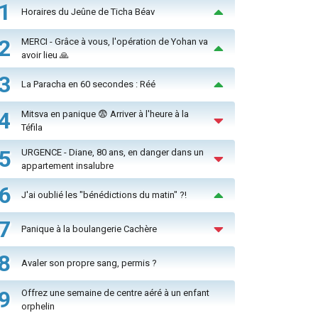
1
Horaires du Jeûne de Ticha Béav
2
MERCI - Grâce à vous, l'opération de Yohan va
avoir lieu 🙏
3
La Paracha en 60 secondes : Réé
4
Mitsva en panique 😨 Arriver à l'heure à la
Téfila
5
URGENCE - Diane, 80 ans, en danger dans un
appartement insalubre
6
J'ai oublié les "bénédictions du matin" ?!
7
Panique à la boulangerie Cachère
8
Avaler son propre sang, permis ?
9
Offrez une semaine de centre aéré à un enfant
orphelin