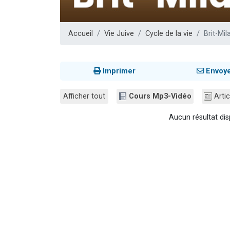
17 personnes
4 personnes 
Accueil
Vie Juive
Cycle de la vie
Brit-Mil
Il reste 
Eva vient de
Eli vient de 
Imprimer
Envoy
Afficher tout
Cours Mp3-Vidéo
Artic
Aucun résultat dis