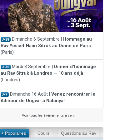
Dimanche 6 Septembre |
Hommage au
J-28
Rav Yossef Haim Sitruk au Dome de Paris
(Paris)
Mardi 8 Septembre |
Dinner d'hommage
J-30
au Rav Sitruk à Londres — 10 ans déjà
(Londres)
Dimanche 16 Août |
Venez rencontrer le
J-7
Admour de Ungvar à Natanya!
Voir tous les événements à venir
+ Populaires
Cours
Questions au Rav