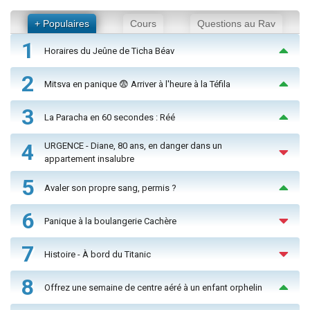
+ Populaires
Cours
Questions au Rav
1
Horaires du Jeûne de Ticha Béav
2
Mitsva en panique 😨 Arriver à l'heure à la Téfila
3
La Paracha en 60 secondes : Réé
4
URGENCE - Diane, 80 ans, en danger dans un
appartement insalubre
5
Avaler son propre sang, permis ?
6
Panique à la boulangerie Cachère
7
Histoire - À bord du Titanic
8
Offrez une semaine de centre aéré à un enfant orphelin