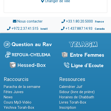
Changer de ville
Nous contacter
+33.1.80.20.5000
France
+972.2.37.41.515
+1.437.887.14.93
Israël
Canada
Raccourcis
Ressources
Paracha de la semaine
Calendrier Juif
Fêtes Juives
Sidour (livre de prière)
News
Horaires de Chabbath
Cours Mp3-Vidéo
Livres Torah-Box
Yéchiva Torah-Box
Inscription