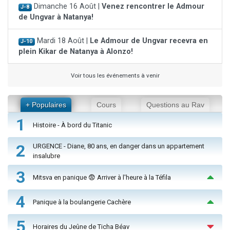
Dimanche 16 Août |
Venez rencontrer le Admour
J-8
de Ungvar à Natanya!
Mardi 18 Août |
Le Admour de Ungvar recevra en
J-10
plein Kikar de Natanya à Alonzo!
Voir tous les événements à venir
+ Populaires
Cours
Questions au Rav
1
Histoire - À bord du Titanic
2
URGENCE - Diane, 80 ans, en danger dans un appartement
insalubre
3
Mitsva en panique 😨 Arriver à l'heure à la Téfila
4
Panique à la boulangerie Cachère
5
Horaires du Jeûne de Ticha Béav