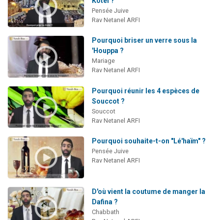
Kotel ?
13 personnes viennent de demander une bénédiction
Pensée Juive
Rav Netanel ARFI
30 personnes viennent de faire un don pour Sauvez la jambe de Yohan
Il reste 49 places pour étudier en groupe sur Zoom
Pourquoi briser un verre sous la
'Houppa ?
12 nouvelles musiques dans Torah-Box Music
Mariage
29 personnes viennent de demander une bénédiction
Rav Netanel ARFI
Pourquoi réunir les 4 espèces de
Souccot ?
Souccot
Rav Netanel ARFI
Pourquoi souhaite-t-on "Lé'haïm" ?
Pensée Juive
Rav Netanel ARFI
D'où vient la coutume de manger la
Dafina ?
Chabbath