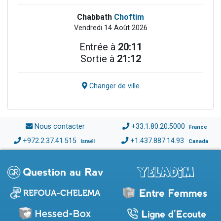
Chabbath
Choftim
Vendredi 14 Août 2026
Entrée à
20:11
Sortie à
21:12
Changer de ville
Nous contacter
+33.1.80.20.5000
France
+972.2.37.41.515
+1.437.887.14.93
Israël
Canada