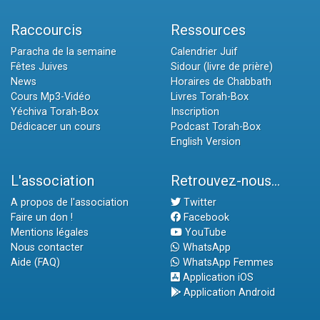
Raccourcis
Ressources
Paracha de la semaine
Calendrier Juif
Fêtes Juives
Sidour (livre de prière)
News
Horaires de Chabbath
Cours Mp3-Vidéo
Livres Torah-Box
Yéchiva Torah-Box
Inscription
Dédicacer un cours
Podcast Torah-Box
English Version
L'association
Retrouvez-nous...
A propos de l'association
Twitter
Faire un don !
Facebook
Mentions légales
YouTube
Nous contacter
WhatsApp
Aide (FAQ)
WhatsApp Femmes
Application iOS
Application Android