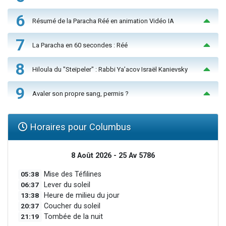
6
Résumé de la Paracha Réé en animation Vidéo IA
7
La Paracha en 60 secondes : Réé
8
Hiloula du "Steïpeler" : Rabbi Ya’acov Israël Kanievsky
9
Avaler son propre sang, permis ?
Horaires pour Columbus
8 Août 2026 - 25 Av 5786
05:38
Mise des Téfilines
06:37
Lever du soleil
13:38
Heure de milieu du jour
20:37
Coucher du soleil
21:19
Tombée de la nuit