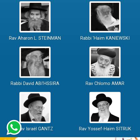
Rav Aharon L. STEINMAN
Rabbi 'Haïm KANIEWSKI
Rabbi David ABI'HSSIRA
Rav Chlomo AMAR
Rav Israël GANTZ
Rav Yossef-Haïm SITRUK