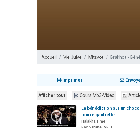
3 personnes 
2 nouvel
8 personn
Nouvelle émis
4 personnes 
Accueil
Vie Juive
Mitsvot
Brakhot - Béné
Imprimer
Envoy
Afficher tout
Cours Mp3-Vidéo
Articl
La bénédiction sur un choco
5:25
fourré gaufrette
Halakha Time
Rav Netanel ARFI