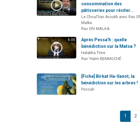
consommation des
pâtisseries pour réciter...
Le Choul'han Aroukh avec Rav Of
Malka
Rav Ofir MALKA
Après Pessa'h : quelle
6:00
bénédiction sur la Matsa ?
Halakha Time
Rav 'Haïm BENMOCHÉ
[Fiche] Birkat Ha-Ilanot, la
bénédiction sur les arbres !
Pessah
1
2