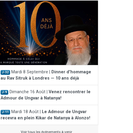
Mardi 8 Septembre |
Dinner d'hommage
J-32
au Rav Sitruk à Londres — 10 ans déjà
Dimanche 16 Août |
Venez rencontrer le
J-9
Admour de Ungvar à Natanya!
Mardi 18 Août |
Le Admour de Ungvar
J-11
recevra en plein Kikar de Natanya à Alonzo!
Voir tous les événements à venir