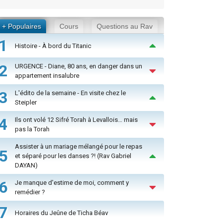
+ Populaires
Cours
Questions au Rav
1
Histoire - À bord du Titanic
2
URGENCE - Diane, 80 ans, en danger dans un
appartement insalubre
3
L'édito de la semaine - En visite chez le
Steipler
4
Ils ont volé 12 Sifré Torah à Levallois… mais
pas la Torah
Assister à un mariage mélangé pour le repas
5
et séparé pour les danses ?! (Rav Gabriel
DAYAN)
6
Je manque d'estime de moi, comment y
remédier ?
7
Horaires du Jeûne de Ticha Béav