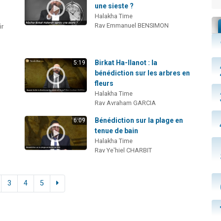
une sieste ?
Halakha Time
Rav Emmanuel BENSIMON
ir
Birkat Ha-Ilanot : la
5:19
bénédiction sur les arbres en
fleurs
Halakha Time
Rav Avraham GARCIA
Bénédiction sur la plage en
6:09
tenue de bain
Halakha Time
Rav Ye'hiel CHARBIT
3
4
5