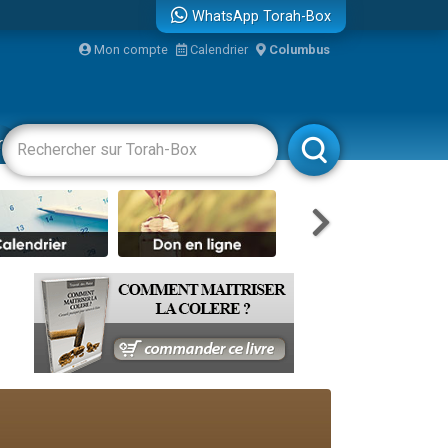
WhatsApp Torah-Box
Mon compte
Calendrier
Columbus
bre
racha
Divertissements
Livres
Rabbanim