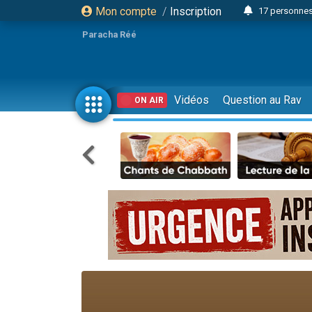
Mon compte
/
Inscription
17 personnes
Il reste 
Paracha Réé
23 person
Eva vient de
4 personnes 
Vidéos
Question au Rav
ON AIR
3 personnes 
Odaya vient 
3 personn
2 personnes 
13 personnes
Il reste 
30 perso
12 nouve
3 personnes 
2 personnes 