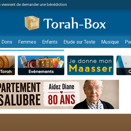
 viennent de demander une bénédiction
49 places pour étudier en groupe sur Zoom
nes viennent de faire un don pour Diane, 80 ans, dans un appartement insalu
 donner son Maasser
viennent de nous rejoindre sur WhatsApp
Dons
Femmes
Enfants
Etude sur Texte
Musique
Pa
viennent de nous rejoindre sur WhatsApp
de donner son Maasser
es viennent de faire un don pour 5 jours de vacances aux Orphelins
viennent de nous rejoindre sur WhatsApp
 viennent de demander une bénédiction
49 places pour étudier en groupe sur Zoom
nnes viennent de faire un don pour Sauvez la jambe de Yohan
lles musiques dans Torah-Box Music
viennent de nous rejoindre sur WhatsApp
viennent de nous rejoindre sur WhatsApp