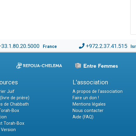
+33.1.80.20.5000
+972.2.37.41.515
France
Is
ources
L'association
ier Juif
A propos de l'association
(livre de prière)
Faire un don !
es de Chabbath
Mentions légales
 Torah-Box
Nous contacter
tion
Aide (FAQ)
t Torah-Box
 Version