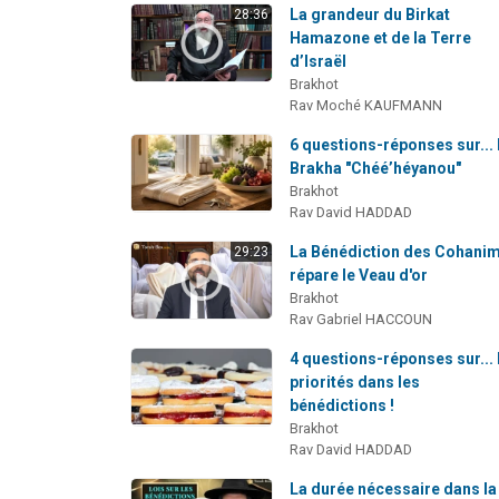
La grandeur du Birkat
28:36
Hamazone et de la Terre
d’Israël
Brakhot
Rav Moché KAUFMANN
6 questions-réponses sur... 
Brakha "Chéé’héyanou"
Brakhot
Rav David HADDAD
La Bénédiction des Cohani
29:23
répare le Veau d'or
Brakhot
Rav Gabriel HACCOUN
4 questions-réponses sur... 
priorités dans les
bénédictions !
Brakhot
Rav David HADDAD
La durée nécessaire dans la