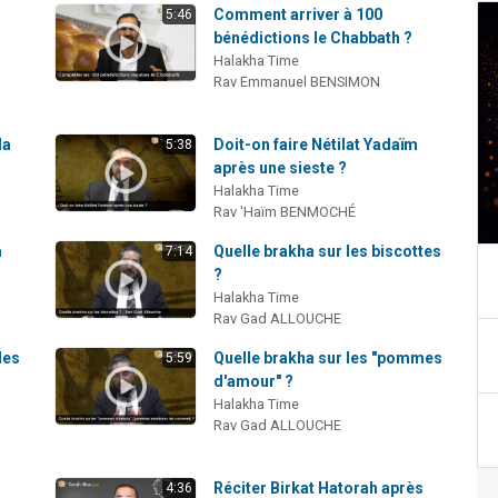
Comment arriver à 100
5:46
bénédictions le Chabbath ?
Halakha Time
Rav Emmanuel BENSIMON
la
Doit-on faire Nétilat Yadaïm
5:38
après une sieste ?
Halakha Time
Rav 'Haïm BENMOCHÉ
m
Quelle brakha sur les biscottes
7:14
?
Halakha Time
Rav Gad ALLOUCHE
les
Quelle brakha sur les "pommes
5:59
d'amour" ?
Halakha Time
Rav Gad ALLOUCHE
Réciter Birkat Hatorah après
4:36