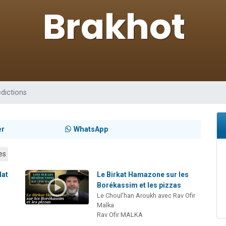
viennent de nous rejoindre sur WhatsApp
les musiques dans Torah-Box Music
es viennent de faire un don pour Tsédaka : pauvres d'Israel
sion radio : Visions de grandeur n°104 : Le Chabbath et le Birkat Hamazone à 
viennent de nous rejoindre sur WhatsApp
dictions
er
WhatsApp
es
lat
Le Birkat Hamazone sur les
Borékassim et les pizzas
Le Choul'han Aroukh avec Rav Ofir
Malka
Rav Ofir MALKA