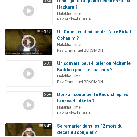
Deuil : jusqu'à quand célèbre-t-on la
5:35
Hazkara ?
Halakha Time
Rav Mickaël COHEN
Un Cohen en deuil peut-il faire Birkat
5:12
Cohanim ?
Halakha Time
Rav Emmanuel BENSIMON
Un converti peut-il prier ou réciter le
5:37
Kaddich pour ses parents ?
Halakha Time
Rav Emmanuel BENSIMON
Doit-on continuer le Kaddich après
6:56
l'année du décès ?
Halakha Time
Rav Mickaël COHEN
Se remarier dans les 12 mois du
6:47
décès du conjoint ?