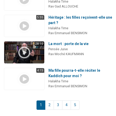
Halakha Time
Rav Gad ALLOUCHE
Héritage : les filles reçoivent-elle une
5:55
part ?
Halakha Time
Rav Emmanuel BENSIMON
La mort : porte de la vie
28:10
Pensée Juive
Rav Moché KAUFMANN
Ma fille pourra-t-elle réciter le
4:15
Kaddich pour moi ?
Halakha Time
Rav Emmanuel BENSIMON
1
2
3
4
5