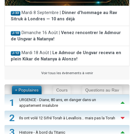
Mardi 8 Septembre |
Dinner d'hommage au Rav
J-33
Sitruk à Londres — 10 ans déjà
Dimanche 16 Août |
Venez rencontrer le Admour
J-10
de Ungvar à Natanya!
Mardi 18 Août |
Le Admour de Ungvar recevra en
J-12
plein Kikar de Natanya à Alonzo!
Voir tous les événements à venir
+ Populaires
Cours
Questions au Rav
1
URGENCE - Diane, 80 ans, en danger dans un
appartement insalubre
2
Ils ont volé 12 Sifré Torah à Levallois… mais pas la Torah
3
Histoire - À bord du Titanic