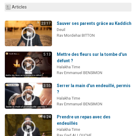
61 personnes viennent de demander une bénédiction
Articles
Il reste 49 places pour étudier en groupe sur Zoom
Sauver ses parents grâce au Kaddich
Ariel vient de donner son Maasser
23:17
Deuil
Nathaniel vient de donner son Maasser
Rav Mordehai BITTON
4 personnes viennent de nous rejoindre sur WhatsApp
Mettre des fleurs sur la tombe d'un
5:13
défunt ?
Halakha Time
Rav Emmanuel BENSIMON
Serrer la main d'un endeuillé, permis
3:55
?
Halakha Time
Rav Emmanuel BENSIMON
Prendre un repas avec des
6:24
endeuillés
Halakha Time
Rav Gad ALLOUCHE