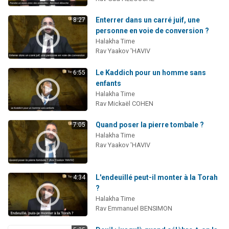
Enterrer dans un carré juif, une
8:27
personne en voie de conversion ?
Halakha Time
Rav Yaakov 'HAVIV
Le Kaddich pour un homme sans
6:55
enfants
Halakha Time
Rav Mickaël COHEN
Quand poser la pierre tombale ?
7:05
Halakha Time
Rav Yaakov 'HAVIV
L'endeuillé peut-il monter à la Torah
4:34
?
Halakha Time
Rav Emmanuel BENSIMON