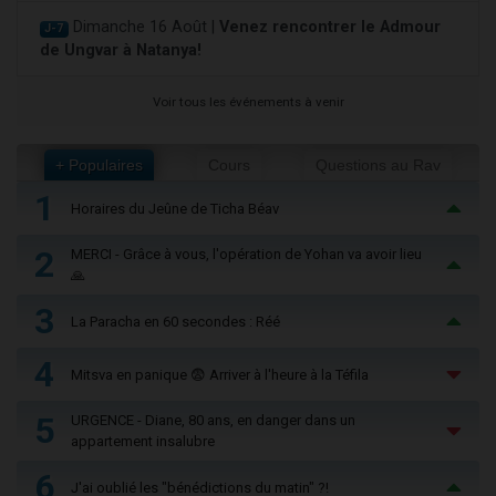
Dimanche 16 Août |
Venez rencontrer le Admour
J-7
de Ungvar à Natanya!
Voir tous les événements à venir
+ Populaires
Cours
Questions au Rav
1
Horaires du Jeûne de Ticha Béav
2
MERCI - Grâce à vous, l'opération de Yohan va avoir lieu
🙏
3
La Paracha en 60 secondes : Réé
4
Mitsva en panique 😨 Arriver à l'heure à la Téfila
5
URGENCE - Diane, 80 ans, en danger dans un
appartement insalubre
6
J'ai oublié les "bénédictions du matin" ?!