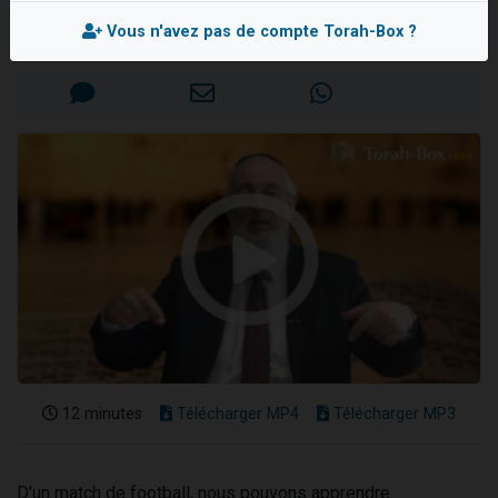
Rav Mordehai BITTON
17 personnes viennent de demander une bénédiction
Vous n'avez pas de compte Torah-Box ?
Mis en ligne le Lundi 25 Juillet 2016
4 personnes viennent de nous rejoindre sur WhatsApp
Il reste 49 places pour étudier en groupe sur Zoom
Eva vient de donner son Maasser
Eli vient de donner son Maasser
12 minutes
Télécharger MP4
Télécharger MP3
D'un match de football, nous pouvons apprendre